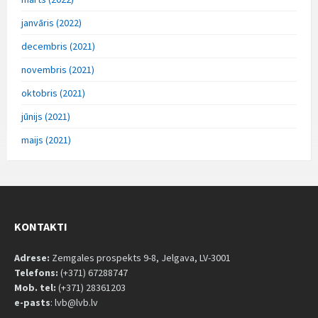
janvāris (2022)
decembris (2021)
novembris (2021)
oktobris (2021)
jūnijs (2021)
maijs (2021)
KONTAKTI
Adrese:
Zemgales prospekts 9-8, Jelgava, LV-3001
Telefons:
(+371) 67288747
Mob. tel:
(+371) 28361203
e-pasts
: lvb@lvb.lv