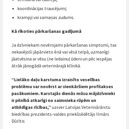
koordinācijas traucējumi;
krampji vai samaņas zudums.
Kā rīkoties pārkaršanas gadījumā
Ja dzīvniekam novērojami pārkaršanas simptomi, tas
nekavējoši jāpārvieto ēnā vai vēsā telpā, uzmanīgi
jāatvēsina ar vēsu (ne ledainu) ūdeni un pēc iespējas
ātrāk jānogādā veterinārajā klīnikā.
“Lielāko daļu karstuma izraisīto veselības
problēmu var novērst ar vienkāršiem profilakses
pasākumiem. Karstajās dienās mūsu mājdzīvnieki
ir pilnībā atkarīgi no saimnieka rūpēm un
atbildīgas rīcības,”
uzsver Latvijas Veterinārārstu
biedrības prezidents-valdes priekšsēdētājs Ilmārs
Dūrītis