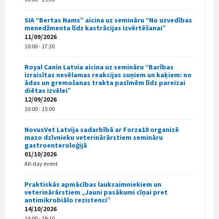
SIA “Bertas Nams” aicina uz semināru “No uzvedības
menedžmenta līdz kastrācijas izvērtēšanai”
11/09/2026
10:00 - 17:30
Royal Canin Latvia aicina uz semināru “Barības
izraisītas nevēlamas reakcijas suņiem un kaķiem: no
ādas un gremošanas trakta pazīmēm līdz pareizai
diētas izvēlei”
12/09/2026
10:00 - 15:00
NovusVet Latvija sadarbībā ar Forza10 organizē
mazo dzīvnieku veterinārārstiem semināru
gastroenteroloģijā
01/10/2026
All-day event
Praktiskās apmācības lauksaimniekiem un
veterinārārstiem „Jauni pasākumi cīņai pret
antimikrobiālo rezistenci”
14/10/2026
14:00 - 19:10