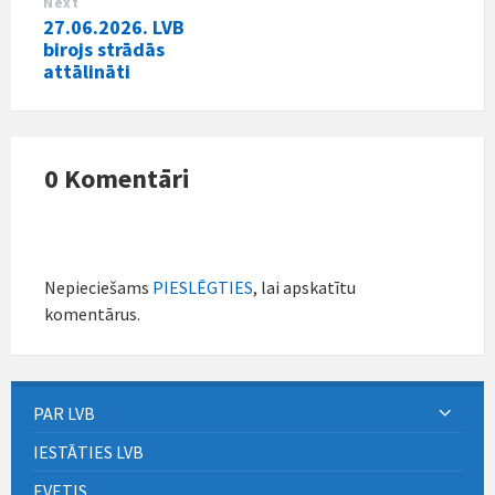
Next
27.06.2026. LVB
birojs strādās
attālināti
0 Komentāri
Nepieciešams
PIESLĒGTIES
, lai apskatītu
komentārus.
PAR LVB
IESTĀTIES LVB
EVETIS