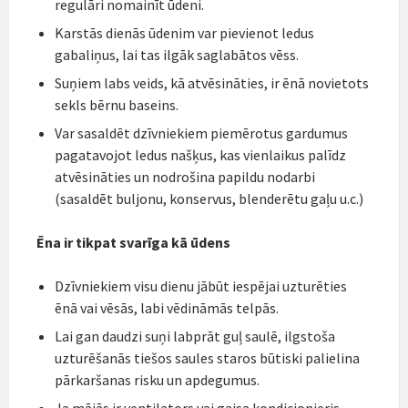
regulāri nomainīt ūdeni.
Karstās dienās ūdenim var pievienot ledus
gabaliņus, lai tas ilgāk saglabātos vēss.
Suņiem labs veids, kā atvēsināties, ir ēnā novietots
sekls bērnu baseins.
Var sasaldēt dzīvniekiem piemērotus gardumus
pagatavojot ledus našķus, kas vienlaikus palīdz
atvēsināties un nodrošina papildu nodarbi
(sasaldēt buljonu, konservus, blenderētu gaļu u.c.)
Ēna ir tikpat svarīga kā ūdens
Dzīvniekiem visu dienu jābūt iespējai uzturēties
ēnā vai vēsās, labi vēdināmās telpās.
Lai gan daudzi suņi labprāt guļ saulē, ilgstoša
uzturēšanās tiešos saules staros būtiski palielina
pārkaršanas risku un apdegumus.
Ja mājās ir ventilators vai gaisa kondicionieris,