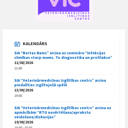
KALENDĀRS
SIA “Bertas Nams” aicina uz semināru “Infekcijas
slimības starp mums. To diagnostika un profilakse”
11/08/2026
11:00
SIA “Veterinārmedicīnas Izglītības centrs” aicina
piedalīties izglītojošā spēlē
13/08/2026
19:00
SIA “Veterinārmedicīnas Izglītības centrs” aicina uz
apmācībām “RTG novērtēšana/aprakstu
veidošana/diskusijas”
19/08/2026
10:00 - 15:30