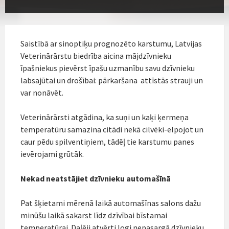
Saistībā ar sinoptiķu prognozēto karstumu, Latvijas
Veterinārārstu biedrība aicina mājdzīvnieku
īpašniekus pievērst īpašu uzmanību savu dzīvnieku
labsajūtai un drošībai: pārkaršana attīstās strauji un
var nonāvēt.
Veterinārārsti atgādina, ka suņi un kaķi ķermeņa
temperatūru samazina citādi nekā cilvēki-elpojot un
caur pēdu spilventiņiem, tādēļ tie karstumu panes
ievērojami grūtāk.
Nekad neatstājiet dzīvnieku automašīnā
Pat šķietami mērenā laikā automašīnas salons dažu
minūšu laikā sakarst līdz dzīvībai bīstamai
temperatūrai. Daļēji atvērti logi nepasargā dzīvnieku