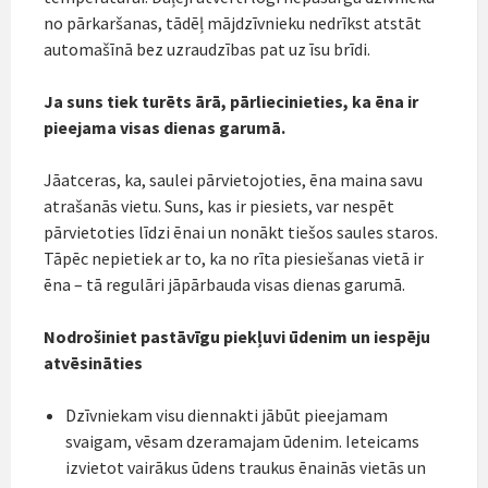
no pārkaršanas, tādēļ mājdzīvnieku nedrīkst atstāt
automašīnā bez uzraudzības pat uz īsu brīdi.
Ja suns tiek turēts ārā, pārliecinieties, ka ēna ir
pieejama visas dienas garumā.
Jāatceras, ka, saulei pārvietojoties, ēna maina savu
atrašanās vietu. Suns, kas ir piesiets, var nespēt
pārvietoties līdzi ēnai un nonākt tiešos saules staros.
Tāpēc nepietiek ar to, ka no rīta piesiešanas vietā ir
ēna – tā regulāri jāpārbauda visas dienas garumā.
Nodrošiniet pastāvīgu piekļuvi ūdenim un iespēju
atvēsināties
Dzīvniekam visu diennakti jābūt pieejamam
svaigam, vēsam dzeramajam ūdenim. Ieteicams
izvietot vairākus ūdens traukus ēnainās vietās un