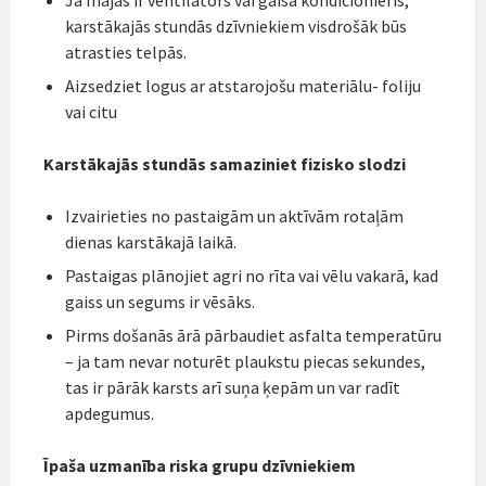
karstākajās stundās dzīvniekiem visdrošāk būs
atrasties telpās.
Aizsedziet logus ar atstarojošu materiālu- foliju
vai citu
Karstākajās stundās samaziniet fizisko slodzi
Izvairieties no pastaigām un aktīvām rotaļām
dienas karstākajā laikā.
Pastaigas plānojiet agri no rīta vai vēlu vakarā, kad
gaiss un segums ir vēsāks.
Pirms došanās ārā pārbaudiet asfalta temperatūru
– ja tam nevar noturēt plaukstu piecas sekundes,
tas ir pārāk karsts arī suņa ķepām un var radīt
apdegumus.
Īpaša uzmanība riska grupu dzīvniekiem