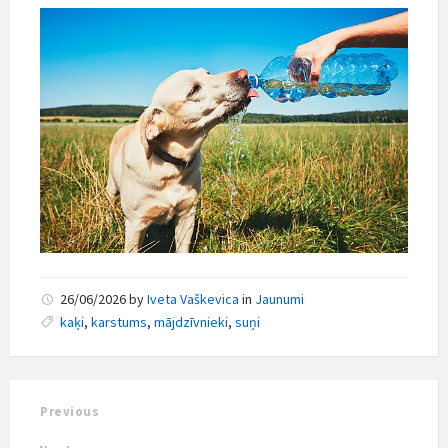
26/06/2026
by
Iveta Vaškevica
in
Jaunumi
kaķi
,
karstums
,
mājdzīvnieki
,
suņi
Previous