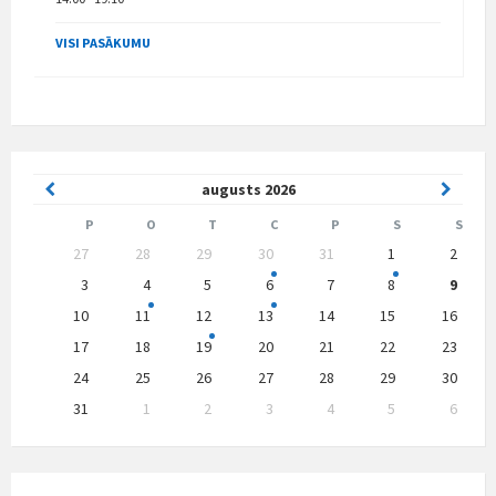
VISI PASĀKUMU
Previous
Next
augusts
2026
Month
Month
P
O
T
C
P
S
S
Skip
27
28
29
30
31
1
2
calendar
days
3
4
5
6
7
8
9
10
11
12
13
14
15
16
17
18
19
20
21
22
23
24
25
26
27
28
29
30
31
1
2
3
4
5
6
Back
to
calendar
days