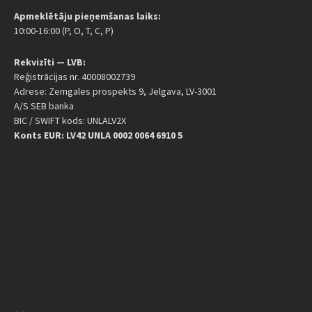
Apmeklētāju pieņemšanas laiks:
10:00-16:00 (P, O, T, C, P)
Rekvizīti — LVB:
Reģistrācijas nr. 40008002739
Adrese: Zemgales prospekts 9, Jelgava, LV-3001
A/S SEB banka
BIC / SWIFT kods: UNLALV2X
Konts EUR: LV42 UNLA 0002 0064 6910 5