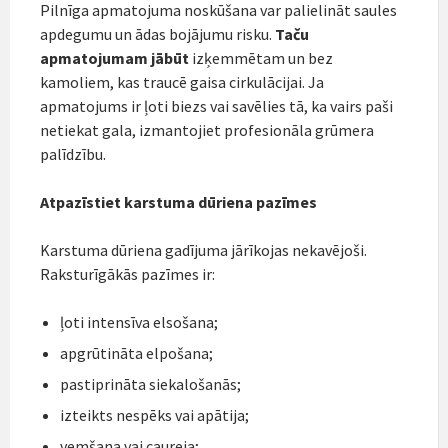
Pilnīga apmatojuma noskūšana var palielināt saules
apdegumu un ādas bojājumu risku.
Taču
apmatojumam jābūt
izķemmētam un bez
kamoliem, kas traucē gaisa cirkulācijai. Ja
apmatojums ir ļoti biezs vai savēlies tā, ka vairs paši
netiekat gala, izmantojiet profesionāla grūmera
palīdzību.
Atpazīstiet karstuma dūriena pazīmes
Karstuma dūriena gadījuma jārīkojas nekavējoši.
Raksturīgākās pazīmes ir:
ļoti intensīva elsošana;
apgrūtināta elpošana;
pastiprināta siekalošanās;
izteikts nespēks vai apātija;
vemšana vai caureja;