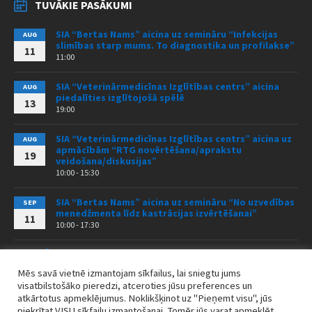
TUVĀKIE PASĀKUMI
SIA “Bertas Nams” aicina uz semināru “Infekcijas
AUG
slimības starp mums. To diagnostika un profilakse”
11
11:00
SIA “Veterinārmedicīnas Izglītības centrs” aicina
AUG
piedalīties izglītojošā spēlē
13
19:00
SIA “Veterinārmedicīnas Izglītības centrs” aicina uz
AUG
apmācībām “RTG novērtēšana/aprakstu
19
veidošana/diskusijas”
10:00 - 15:30
SIA “Bertas Nams” aicina uz semināru “No uzvedības
SEP
menedžmenta līdz kastrācijas izvērtēšanai”
11
10:00 - 17:30
VISI PASĀKUMI
Mēs savā vietnē izmantojam sīkfailus, lai sniegtu jums
visatbilstošāko pieredzi, atceroties jūsu preferences un
atkārtotus apmeklējumus. Noklikšķinot uz "Pieņemt visu", jūs
piekrītat VISU sīkfailu izmantošanai. Tomēr jūs varat apmeklēt