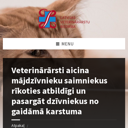
Skip
Skip
Skip
Skip
to
to
to
to
content
left
right
footer
sidebar
sidebar
MENU
Veterinārārsti aicina
mājdzīvnieku saimniekus
rīkoties atbildīgi un
pasargāt dzīvniekus no
gaidāmā karstuma
Atpakaļ
/