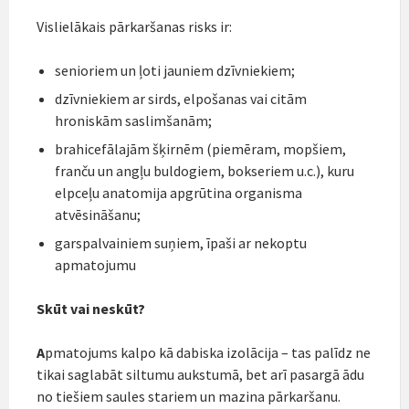
Vislielākais pārkaršanas risks ir:
senioriem un ļoti jauniem dzīvniekiem;
dzīvniekiem ar sirds, elpošanas vai citām
hroniskām saslimšanām;
brahicefālajām šķirnēm (piemēram, mopšiem,
franču un angļu buldogiem, bokseriem u.c.), kuru
elpceļu anatomija apgrūtina organisma
atvēsināšanu;
garspalvainiem suņiem, īpaši ar nekoptu
apmatojumu
Skūt vai neskūt?
A
pmatojums kalpo kā dabiska izolācija – tas palīdz ne
tikai saglabāt siltumu aukstumā, bet arī pasargā ādu
no tiešiem saules stariem un mazina pārkaršanu.