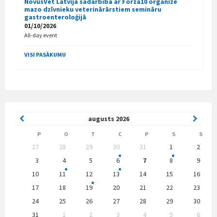
NovusVet Latvija sadarbībā ar Forza10 organizē
mazo dzīvnieku veterinārārstiem semināru
gastroenteroloģijā
01/10/2026
All-day event
VISI PASĀKUMU
Previous
Next
augusts
2026
Month
Month
P
O
T
C
P
S
S
Skip
27
28
29
30
31
1
2
calendar
days
3
4
5
6
7
8
9
10
11
12
13
14
15
16
17
18
19
20
21
22
23
24
25
26
27
28
29
30
31
1
2
3
4
5
6