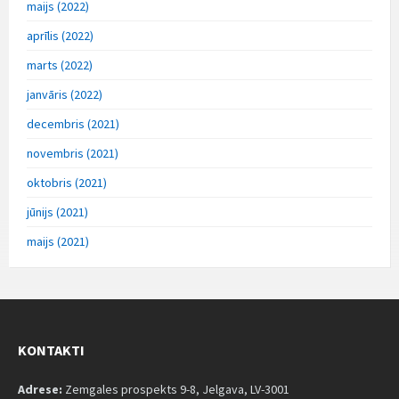
maijs (2022)
aprīlis (2022)
marts (2022)
janvāris (2022)
decembris (2021)
novembris (2021)
oktobris (2021)
jūnijs (2021)
maijs (2021)
KONTAKTI
Adrese:
Zemgales prospekts 9-8, Jelgava, LV-3001