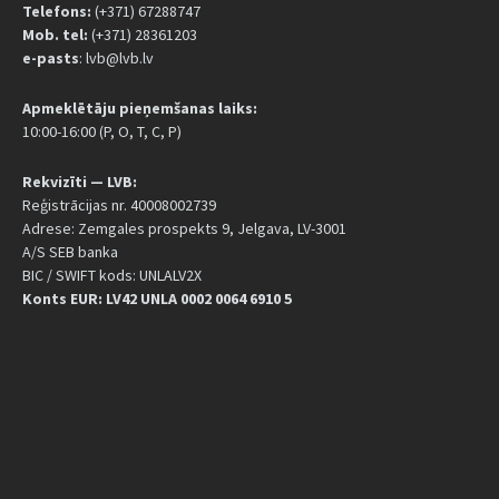
Telefons:
(+371) 67288747
Mob. tel:
(+371) 28361203
e-pasts
: lvb@lvb.lv
Apmeklētāju pieņemšanas laiks:
10:00-16:00 (P, O, T, C, P)
Rekvizīti — LVB:
Reģistrācijas nr. 40008002739
Adrese: Zemgales prospekts 9, Jelgava, LV-3001
A/S SEB banka
BIC / SWIFT kods: UNLALV2X
Konts EUR: LV42 UNLA 0002 0064 6910 5