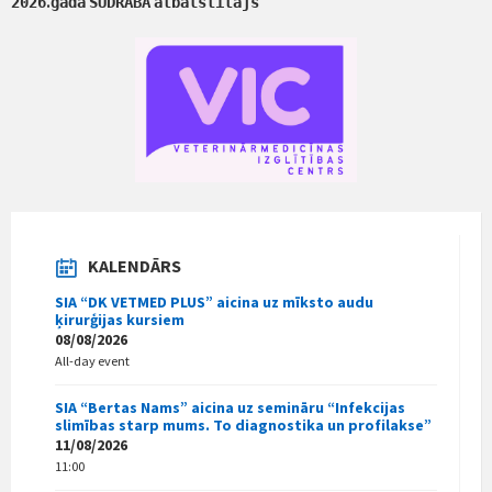
.
2026
gada
SUDRABA
atbalstītājs
KALENDĀRS
SIA “DK VETMED PLUS” aicina uz mīksto audu
ķirurģijas kursiem
08/08/2026
All-day event
SIA “Bertas Nams” aicina uz semināru “Infekcijas
slimības starp mums. To diagnostika un profilakse”
11/08/2026
11:00