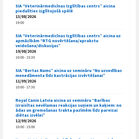
SIA “Veterinārmedicīnas Izglītības centrs” aicina
piedalīties izglītojošā spēlē
13/08/2026
19:00
SIA “Veterinārmedicīnas Izglītības centrs” aicina uz
apmācībām “RTG novērtēšana/aprakstu
veidošana/diskusijas”
19/08/2026
10:00 - 15:30
SIA “Bertas Nams” aicina uz semināru “No uzvedības
menedžmenta līdz kastrācijas izvērtēšanai”
11/09/2026
10:00 - 17:30
Royal Canin Latvia aicina uz semināru “Barības
izraisītas nevēlamas reakcijas suņiem un kaķiem: no
ādas un gremošanas trakta pazīmēm līdz pareizai
diētas izvēlei”
12/09/2026
10:00 - 15:00