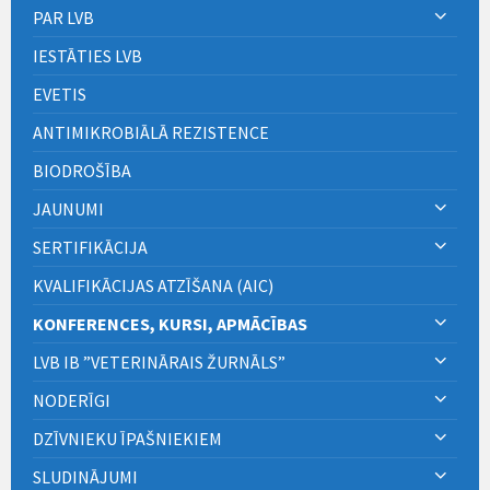
PAR LVB
IESTĀTIES LVB
EVETIS
ANTIMIKROBIĀLĀ REZISTENCE
BIODROŠĪBA
JAUNUMI
SERTIFIKĀCIJA
KVALIFIKĀCIJAS ATZĪŠANA (AIC)
KONFERENCES, KURSI, APMĀCĪBAS
LVB IB ”VETERINĀRAIS ŽURNĀLS”
NODERĪGI
DZĪVNIEKU ĪPAŠNIEKIEM
SLUDINĀJUMI