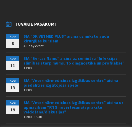
TUVĀKIE PASĀKUMI
SIA “DK VETMED PLUS” aicina uz mīksto audu
AUG
ķirurģijas kursiem
8
All-day event
SIA “Bertas Nams” aicina uz semināru “Infekcijas
AUG
slimības starp mums. To diagnostika un profilakse”
11
11:00
SIA “Veterinārmedicīnas Izglītības centrs” aicina
AUG
piedalīties izglītojošā spēlē
13
19:00
SIA “Veterinārmedicīnas Izglītības centrs” aicina uz
AUG
apmācībām “RTG novērtēšana/aprakstu
19
veidošana/diskusijas”
10:00 - 15:30
VISI PASĀKUMI