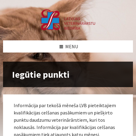
Skip
Skip
Skip
Skip
to
to
to
to
content
left
right
footer
sidebar
sidebar
MENU
Iegūtie punkti
Informācija par tekošā mēneša LVB pieteiktajiem
kvalifikācijas celšanas pasākumiem un piešķirto
punktu daudzumu veterinārārstiem, kuri tos
noklausās. Informācija par kvalifikācijas celšanas
pasākumiem tiek atjaunots katru mēnesi.