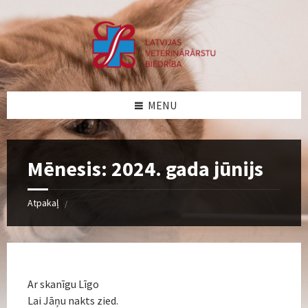
Skip
Skip
Skip
Skip
to
to
to
to
content
left
right
footer
sidebar
sidebar
MENU
Mēnesis:
2024. gada jūnijs
Atpakaļ
/
Ar skanīgu Līgo
Lai Jāņu nakts zied.