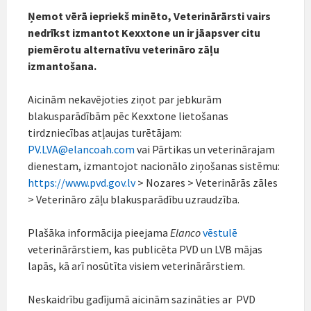
Ņemot vērā iepriekš minēto, Veterinārārsti vairs
nedrīkst izmantot Kexxtone un ir jāapsver citu
piemērotu alternatīvu veterināro zāļu
izmantošana.
Aicinām nekavējoties ziņot par jebkurām
blakusparādībām pēc Kexxtone lietošanas
tirdzniecības atļaujas turētājam:
PV.LVA@elancoah.com
vai Pārtikas un veterinārajam
dienestam, izmantojot nacionālo ziņošanas sistēmu:
https://www.pvd.gov.lv
> Nozares > Veterinārās zāles
> Veterināro zāļu blakusparādību uzraudzība.
Plašāka informācija pieejama
Elanco
vēstulē
veterinārārstiem, kas publicēta PVD un LVB mājas
lapās, kā arī nosūtīta visiem veterinārārstiem.
Neskaidrību gadījumā aicinām sazināties ar PVD