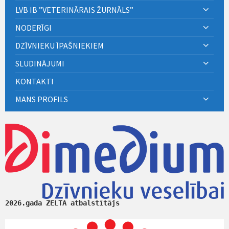
LVB IB ”VETERINĀRAIS ŽURNĀLS”
NODERĪGI
DZĪVNIEKU ĪPAŠNIEKIEM
SLUDINĀJUMI
KONTAKTI
MANS PROFILS
2026.gada ZELTA atbalstītājs