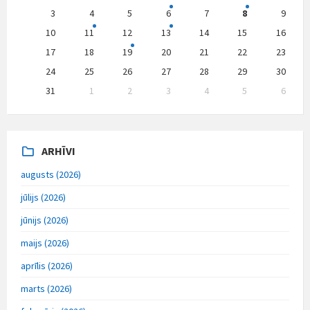
days
3
4
5
6
7
8
9
10
11
12
13
14
15
16
17
18
19
20
21
22
23
24
25
26
27
28
29
30
31
1
2
3
4
5
6
Back
to
calendar
days
ARHĪVI
augusts (2026)
jūlijs (2026)
jūnijs (2026)
maijs (2026)
aprīlis (2026)
marts (2026)