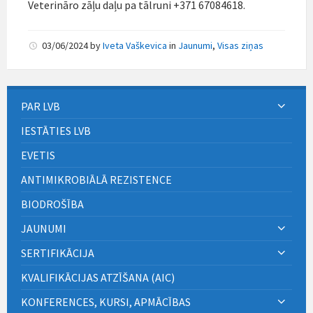
Veterināro zāļu daļu pa tālruni +371 67084618.
03/06/2024
by
Iveta Vaškevica
in
Jaunumi
,
Visas ziņas
PAR LVB
IESTĀTIES LVB
EVETIS
ANTIMIKROBIĀLĀ REZISTENCE
BIODROŠĪBA
JAUNUMI
SERTIFIKĀCIJA
KVALIFIKĀCIJAS ATZĪŠANA (AIC)
KONFERENCES, KURSI, APMĀCĪBAS