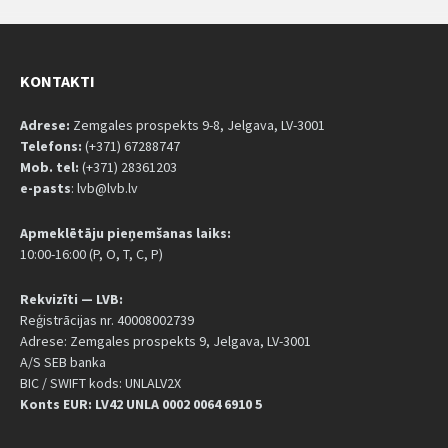
KONTAKTI
Adrese:
Zemgales prospekts 9-8, Jelgava, LV-3001
Telefons:
(+371) 67288747
Mob. tel:
(+371) 28361203
e-pasts
: lvb@lvb.lv
Apmeklētāju pieņemšanas laiks:
10:00-16:00 (P, O, T, C, P)
Rekvizīti — LVB:
Reģistrācijas nr. 40008002739
Adrese: Zemgales prospekts 9, Jelgava, LV-3001
A/S SEB banka
BIC / SWIFT kods: UNLALV2X
Konts EUR: LV42 UNLA 0002 0064 6910 5