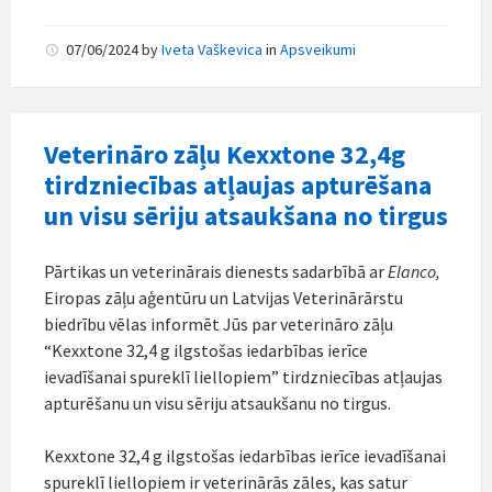
07/06/2024
by
Iveta Vaškevica
in
Apsveikumi
Veterināro zāļu Kexxtone 32,4g
tirdzniecības atļaujas apturēšana
un visu sēriju atsaukšana no tirgus
Pārtikas un veterinārais dienests sadarbībā ar
Elanco
,
Eiropas zāļu aģentūru un Latvijas Veterinārārstu
biedrību vēlas informēt Jūs par veterināro zāļu
“Kexxtone 32,4 g ilgstošas iedarbības ierīce
ievadīšanai spureklī liellopiem” tirdzniecības atļaujas
apturēšanu un visu sēriju atsaukšanu no tirgus.
Kexxtone 32,4 g ilgstošas iedarbības ierīce ievadīšanai
spureklī liellopiem ir veterinārās zāles, kas satur