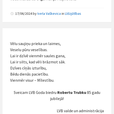
17/06/2024
by
Iveta Vaškevica
in
Līdzjūtības
Vēlu saujiņu prieka un laimes,
Veselu pūru veselības.
Lai ir dzīvē vienmēr saules gana,
Lai ir silts, kad vēli brāzmot sāk.
Dzīves cīņās izturību,
Bēdu dienās pacietību.
Vienmēr visur – Mīlestību.
Sveicam LVB Goda biedru
Robertu Trubku
85 gadu
jubilejā!
LVB valde un administrācija