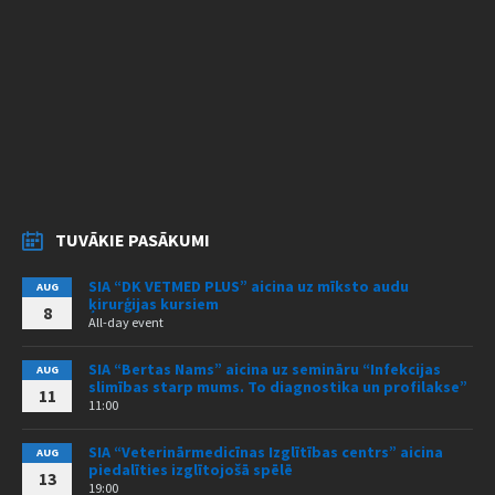
TUVĀKIE PASĀKUMI
SIA “DK VETMED PLUS” aicina uz mīksto audu
AUG
ķirurģijas kursiem
8
All-day event
SIA “Bertas Nams” aicina uz semināru “Infekcijas
AUG
slimības starp mums. To diagnostika un profilakse”
11
11:00
SIA “Veterinārmedicīnas Izglītības centrs” aicina
AUG
piedalīties izglītojošā spēlē
13
19:00