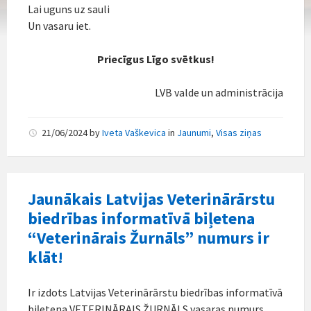
Lai uguns uz sauli
Un vasaru iet.
Priecīgus Līgo svētkus!
LVB valde un administrācija
21/06/2024
by
Iveta Vaškevica
in
Jaunumi
,
Visas ziņas
Jaunākais Latvijas Veterinārārstu
biedrības informatīvā biļetena
“Veterinārais Žurnāls” numurs ir
klāt!
Ir izdots Latvijas Veterinārārstu biedrības informatīvā
biļetena VETERINĀRAIS ŽURNĀLS vasaras numurs,