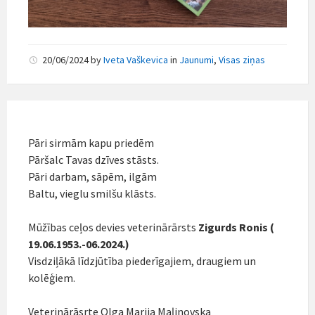
20/06/2024
by
Iveta Vaškevica
in
Jaunumi
,
Visas ziņas
Pāri sirmām kapu priedēm
Pāršalc Tavas dzīves stāsts.
Pāri darbam, sāpēm, ilgām
Baltu, vieglu smilšu klāsts.
Mūžības ceļos devies veterinārārsts
Zigurds Ronis (
19.06.1953.-06.2024.)
Visdziļākā līdzjūtība piederīgajiem, draugiem un
kolēģiem.
Veterinārāsrte Olga Marija Maļinovska