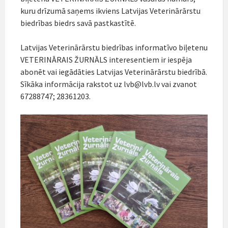
kuru drīzumā saņems ikviens Latvijas Veterinārārstu
biedrības biedrs savā pastkastītē.
Latvijas Veterinārārstu biedrības informatīvo biļetenu
VETERINĀRAIS ŽURNĀLS interesentiem ir iespēja
abonēt vai
iegādāties Latvijas Veterinārārstu biedrībā.
Sīkāka informācija rakstot uz lvb@lvb.lv vai zvanot
67288747; 28361203.