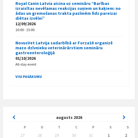
Royal Canin Latvia aicina uz semināru “Barības
izraisītas nevēlamas reakcijas suņiem un kaķiem: no
ādas un gremošanas trakta pazīmēm līdz pareizai
diētas izvēlei”
12/09/2026
10:00 - 15:00
NovusVet Latvija sadarbībā ar Forza10 organizē
mazo dzīvnieku veterinārārstiem semināru
gastroenteroloģijā
01/10/2026
All-day event
VISI PASĀKUMU
Previous
Next
augusts
2026
Month
Month
P
O
T
C
P
S
S
Skip
27
28
29
30
31
1
2
calendar