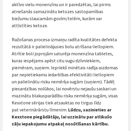
aktīvo vielu monenzīnu un ir paredzētas, lai pirms
atnešanās samazinātu ketozes sastopamības
biežumu slaucamām govīm/telēm, kurām var
attīstīties ketoze.
Ražošanas procesa izmaiņu radīta kvalitātes defekta
rezultātā ir palielinājusies bolu atrīšana liellopiem.
Atrītie boli joprojām saturēja monenzīna tabletes,
kuras iespējams apēst citu sugu dzīvniekiem,
piemēram, suņiem. Iepriekš minētais radīja aizdomas
par nepietiekamu iedarbības efektivitāti liellopiem
un palielinātu risku nemērķa sugām (suņiem). Tādēļ
piesardzības nolūkos, lai novērstu nejaušu saskari un
mazinātu blakusparādību risku nemērķa sugām, visas
Kexxtone sērijas tiek atsauktas no tirgus līdz
pat veterinārārstu līmenim.
Lūdzu, sazinieties ar
Kexxtone piegādātāju, lai uzzinātu par atlikušo
zāļu iepakojumu atpakaļ nosūtīšanas kārtību.