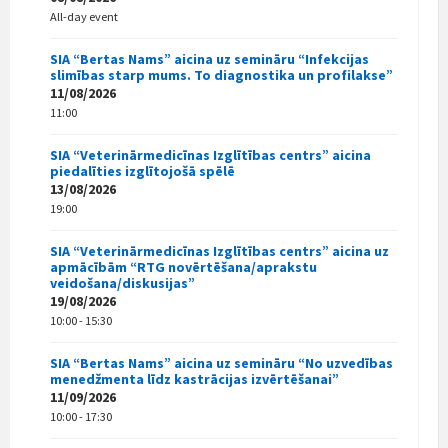
All-day event
SIA “Bertas Nams” aicina uz semināru “Infekcijas
slimības starp mums. To diagnostika un profilakse”
11/08/2026
11:00
SIA “Veterinārmedicīnas Izglītības centrs” aicina
piedalīties izglītojošā spēlē
13/08/2026
19:00
SIA “Veterinārmedicīnas Izglītības centrs” aicina uz
apmācībām “RTG novērtēšana/aprakstu
veidošana/diskusijas”
19/08/2026
10:00 - 15:30
SIA “Bertas Nams” aicina uz semināru “No uzvedības
menedžmenta līdz kastrācijas izvērtēšanai”
11/09/2026
10:00 - 17:30