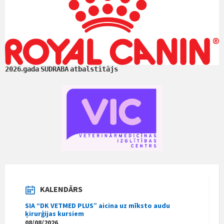
.
2026
gada
SUDRABA
atbalstītājs
KALENDĀRS
SIA “DK VETMED PLUS” aicina uz mīksto audu
ķirurģijas kursiem
08/08/2026