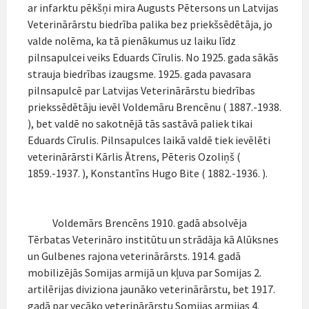
ar infarktu pēkšņi mira Augusts Pētersons un Latvijas
Veterinārārstu biedrība palika bez priekšsēdētāja, jo
valde nolēma, ka tā pienākumus uz laiku līdz
pilnsapulcei veiks Eduards Cīrulis. No 1925. gada sākās
strauja biedrības izaugsme. 1925. gada pavasara
pilnsapulcē par Latvijas Veterinārārstu biedrības
priekssēdētāju ievēl Voldemāru Brencēnu ( 1887.-1938.
), bet valdē no sakotnējā tās sastāvā paliek tikai
Eduards Cīrulis. Pilnsapulces laikā valdē tiek ievēlēti
veterinārārsti Kārlis Ātrens, Pēteris Ozoliņš (
1859.-1937. ), Konstantīns Hugo Bite ( 1882.-1936. ).
Voldemārs Brencēns 1910. gadā absolvēja
Tērbatas Veterināro institūtu un strādāja kā Alūksnes
un Gulbenes rajona veterinārārsts. 1914. gadā
mobilizējās Somijas armijā un kļuva par Somijas 2.
artilērijas diviziona jaunāko veterinārārstu, bet 1917.
gadā par vecāko veterinārārstu Somijas armijas 4.