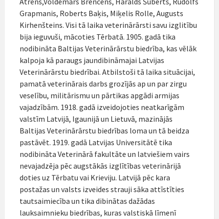
Ātrens,Voldemārs Brencēns, Haralds Šuberts, Rūdolfs
Grapmanis, Roberts Baķis, Miķelis Rolle, Augusts
Kirhenšteins. Visi tā laika veterinārārsti savu izglitību
bija ieguvuši, mācoties Tērbatā. 1905. gadā tika
nodibināta Baltijas Veterinārārstu biedrība, kas vēlāk
kalpoja kā paraugs jaundibināmajai Latvijas
Veterinārārstu biedrībai. Atbilstoši tā laika situācijai,
pamatā veterinārais darbs grozījās ap un par zirgu
veselību, militārismu un pārtikas apgādi armijas
vajadzībām. 1918. gadā izveidojoties neatkarīgām
valstīm Latvijā, Igaunijā un Lietuvā, mazinājās
Baltijas Veterinārārstu biedrības loma un tā beidza
pastāvēt. 1919. gadā Latvijas Universitātē tika
nodibināta Veterinārā fakultāte un latviešiem vairs
nevajadzēja pēc augstākās izglītības veterinārijā
doties uz Tērbatu vai Krieviju. Latvijā pēc kara
postažas un valsts izveides strauji sāka attīstīties
tautsaimiecība un tika dibinātas dažādas
lauksaimnieku biedrības, kuras valstiskā līmenī