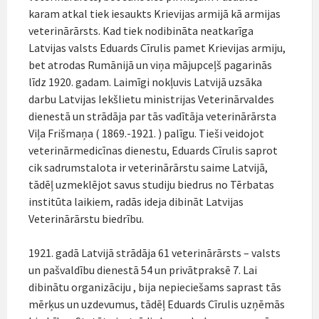
karam atkal tiek iesaukts Krievijas armijā kā armijas
veterinārārsts. Kad tiek nodibināta neatkarīga
Latvijas valsts Eduards Cīrulis pamet Krievijas armiju,
bet atrodas Rumānijā un viņa mājupceļš pagarinās
līdz 1920. gadam. Laimīgi nokļuvis Latvijā uzsāka
darbu Latvijas Iekšlietu ministrijas Veterinārvaldes
dienestā un strādāja par tās vadītāja veterinārārsta
Viļa Frišmaņa ( 1869.-1921. ) palīgu. Tieši veidojot
veterinārmedicīnas dienestu, Eduards Cīrulis saprot
cik sadrumstalota ir veterinārārstu saime Latvijā,
tādēļ uzmeklējot savus studiju biedrus no Tērbatas
institūta laikiem, radās ideja dibināt Latvijas
Veterinārārstu biedrību.
1921. gadā Latvijā strādāja 61 veterinārārsts – valsts
un pašvaldību dienestā 54 un privātpraksē 7. Lai
dibinātu organizāciju , bija nepieciešams saprast tās
mērķus un uzdevumus, tādēļ Eduards Cīrulis uzņēmās