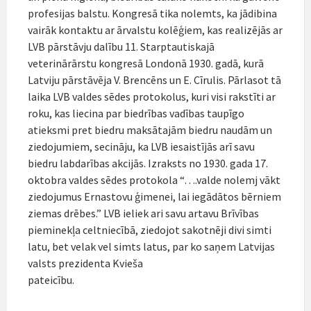
profesijas balstu. Kongresā tika nolemts, ka jādibina
vairāk kontaktu ar ārvalstu kolēģiem, kas realizējās ar
LVB pārstāvju dalību 11. Starptautiskajā
veterinārārstu kongresā Londonā 1930. gadā, kurā
Latviju pārstāvēja V. Brencēns un E. Cīrulis. Pārlasot tā
laika LVB valdes sēdes protokolus, kuri visi rakstīti ar
roku, kas liecina par biedrības vadības taupīgo
atieksmi pret biedru maksātajām biedru naudām un
ziedojumiem, secināju, ka LVB iesaistījās arī savu
biedru labdarības akcijās. Izraksts no 1930. gada 17.
oktobra valdes sēdes protokola “….valde nolemj vākt
ziedojumus Ernastovu ģimenei, lai iegādātos bērniem
ziemas drēbes.” LVB ieliek ari savu artavu Brīvības
pieminekļa celtniecībā, ziedojot sakotnēji divi simti
latu, bet velak vel simts latus, par ko saņem Latvijas
valsts prezidenta Kvieša
pateicību.