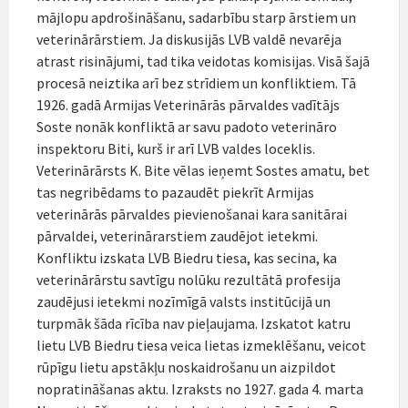
mājlopu apdrošināšanu, sadarbību starp ārstiem un
veterinārārstiem. Ja diskusijās LVB valdē nevarēja
atrast risinājumi, tad tika veidotas komisijas. Visā šajā
procesā neiztika arī bez strīdiem un konfliktiem. Tā
1926. gadā Armijas Veterinārās pārvaldes vadītājs
Soste nonāk konfliktā ar savu padoto veterināro
inspektoru Biti, kurš ir arī LVB valdes loceklis.
Veterinārārsts K. Bite vēlas ieņemt Sostes amatu, bet
tas negribēdams to pazaudēt piekrīt Armijas
veterinārās pārvaldes pievienošanai kara sanitārai
pārvaldei, veterinārarstiem zaudējot ietekmi.
Konfliktu izskata LVB Biedru tiesa, kas secina, ka
veterinārārstu savtīgu nolūku rezultātā profesija
zaudējusi ietekmi nozīmīgā valsts institūcijā un
turpmāk šāda rīcība nav pieļaujama. Izskatot katru
lietu LVB Biedru tiesa veica lietas izmeklēšanu, veicot
rūpīgu lietu apstākļu noskaidrošanu un aizpildot
nopratināšanas aktu. Izraksts no 1927. gada 4. marta