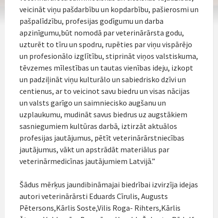
veicināt viņu pašdarbību un kopdarbību, pašierosmi un
pašpalīdzību, profesijas godīgumu un darba
apzinīgumu,būt nomodā par veterinārārsta godu,
uzturēt to tīru un spodru, rupēties par viņu vispārējo
un profesionālo izglītību, stiprināt viņos valstiskuma,
tēvzemes mīlestības un tautas vienības ideju, izkopt
un padziļināt viņu kulturālo un sabiedrisko dzīvi un
centienus, ar to veicinot savu biedru un visas nācijas
un valsts garīgo un saimniecisko augšanu un
uzplaukumu, mudināt savus biedrus uz augstākiem
sasniegumiem kultūras darbā, iztirzāt aktuālos
profesijas jautājumus, pētīt veterinārārstniecības
jautājumus, vākt un apstrādāt materiālus par
veterinārmedicīnas jautājumiem Latvijā.”
Šādus mērķus jaundibināmajai biedrībai izvirzīja idejas
autori veterinārārsti Eduards Cīrulis, Augusts
Pētersons,Kārlis Soste,Vilis Roga- Rihters,Kārlis