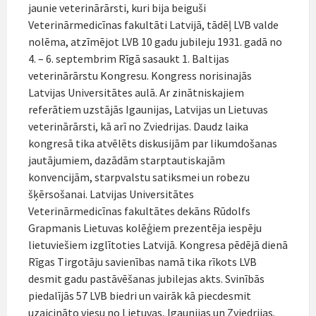
jaunie veterinārārsti, kuri bija beiguši
Veterinārmedicīnas fakultāti Latvijā, tādēļ LVB valde
nolēma, atzīmējot LVB 10 gadu jubileju 1931. gadā no
4. – 6. septembrim Rīgā sasaukt 1. Baltijas
veterinārārstu Kongresu. Kongress norisinajās
Latvijas Universitātes aulā. Ar zinātniskajiem
referātiem uzstājās Igaunijas, Latvijas un Lietuvas
veterinārārsti, kā arī no Zviedrijas. Daudz laika
kongresā tika atvēlēts diskusijām par likumdošanas
jautājumiem, dazādām starptautiskajām
konvencijām, starpvalstu satiksmei un robezu
šķērsošanai. Latvijas Universitātes
Veterinārmedicīnas fakultātes dekāns Rūdolfs
Grapmanis Lietuvas kolēģiem prezentēja iespēju
lietuviešiem izglītoties Latvijā. Kongresa pēdējā dienā
Rīgas Tirgotāju savienības namā tika rīkots LVB
desmit gadu pastāvēšanas jubilejas akts. Svinībās
piedalījās 57 LVB biedri un vairāk kā piecdesmit
uzaicināto viesu no Lietuvas, Igaunijas un Zviedrijas.