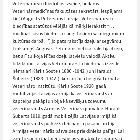
Veterinārārstu biedrības izveidē, būdams
Veterinārmedicīnas fakultātes sekretārs. Iespējams
tieši Augusts Pētersons Latvijas Veterinārārstu
biedrības statūtos vēlējās kā mērķi ierakstīt “…
mudināt savus biedrus uz augstākiem sasniegumiem
kultūras darbā…”, jo pats rakstīja dzeju ar segvārdu
Linksmiņš. Augusts Pētersons netikai rakstīja dzeju,
bet arī tulkoja Nīčes dzeju latviešu valodā. Aktīvu
līdzdalību Latvijas Veterinārārstu biedrības izveidē
ņēma arī Kārlis Soste ( 1886.-1943. ) un Haralds
Šuberts ( 1883.-1942. ), kuri arī bija beiguši Tērbatas
Veterināro institūtu. Kārlis Soste 1920. gadā
mobilizējās Latvijas armijā kā veterinārārsts ar
kapteiņa pakāpi un bija kā sevišķu uzdevumu
veterinārārsts Armijas Veterinārā pārvaldē. Haralds
Šuberts 1919. gadā mobilizējās Latvijas armijā kā
veterinārārsts pulkveža leitnanta pakāpē un bija
Armijas Veterinārās pārvaldes priekšnieka palīgs. Lai
varētu sapulcināt pēc iespējas vairāk veterinārārstu