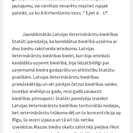
jautajumu, vai cienītais nevarētu mazliet rupjak
pateikt, uz ko A.Kirhenšteins teics :” Ejiet d…t!”.
Jaundibinātās Latvijas Veterinārārstu biedrības
Statūti paredzēja, ka kandidātus biedrībā uzņēma ar
divu biedru rakstveida ieteikumu. Latvijas
Veterinārārstu biedribas biedri, kuri bija ieteikuši
kandidātu uzņemt biedrībā, bija līdzatbildīgi par
uzņemamā biedra godaprātu un atbilstību Statūtu
prasībām. Latvijas Veterinārārstu biedrības
priekšsēdētāju un vēl pārējos četrus biedrības valdes
locekļus ievēlēja uz gadu, reizi gadā sasaucot
biedrības pilnsapulci. Statūti paredzēja izveidot
Latvijas Veterinārārstu biedrības teritoriālās nodaļas,
bet veterinārārstu trūkuma dēļ un to koncentrācija ap
Rīgu, šo ieceri izjauca un tā arī tās netika
izveidotas.Mazais biedru skaits sālotnēji pieļāva rīkot