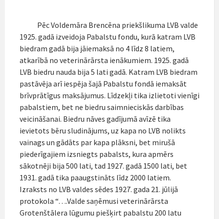
Pēc Voldemāra Brencēna priekšlikuma LVB valde
1925. gadā izveidoja Pabalstu fondu, kurā katram LVB
biedram gadā bija jāiemaksā no 4 līdz 8 latiem,
atkarībā no veterinārārsta ienākumiem. 1925. gadā
LVB biedru nauda bija 5 lati gadā. Katram LVB biedram
pastāvēja arī iespēja šajā Pabalstu fondā iemaksāt
brīvprātīgus maksājumus. Līdzekļi tika izlietoti vienīgi
pabalstiem, bet ne biedru saimnieciskās darbības
veicināšanai. Biedru nāves gadījumā avīzē tika
ievietots bēru sludinājums, uz kapa no LVB nolikts
vainags un gādāts par kapa plāksni, bet mirušā
piederīgajiem izsniegts pabalsts, kura apmērs
sākotnēji bija 500 lati, tad 1927. gadā 1500 lati, bet
1931. gadā tika paaugstināts līdz 2000 latiem.
Izraksts no LVB valdes sēdes 1927. gada 21. jūlijā
protokola “….Valde saņēmusi veterinārārsta
Grotenštālera lūgumu piešķirt pabalstu 200 latu