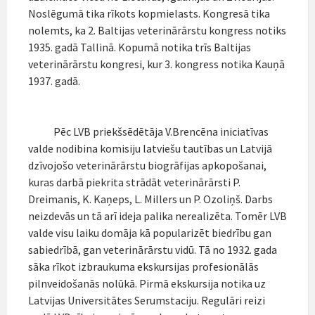
Noslēgumā tika rīkots kopmielasts. Kongresā tika
nolemts, ka 2. Baltijas veterinārārstu kongress notiks
1935. gadā Tallinā. Kopumā notika trīs Baltijas
veterinārārstu kongresi, kur 3. kongress notika Kauņā
1937. gadā.
Pēc LVB priekšsēdētāja V.Brencēna iniciatīvas
valde nodibina komisiju latviešu tautības un Latvijā
dzīvojošo veterinārārstu biogrāfijas apkopošanai,
kuras darbā piekrita strādāt veterinārārsti P.
Dreimanis, K. Kaņeps, L. Millers un P. Ozoliņš. Darbs
neizdevās un tā arī ideja palika nerealizēta. Tomēr LVB
valde visu laiku domāja kā popularizēt biedrību gan
sabiedrībā, gan veterinārārstu vidū. Tā no 1932. gada
sāka rīkot izbraukuma ekskursijas profesionālās
pilnveidošanās nolūkā. Pirmā ekskursija notika uz
Latvijas Universitātes Serumstaciju. Regulāri reizi