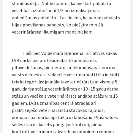
slīmības dēļ. …Valde nolemj, ka piešķirt pabalstu
veselības uzlabošanai 1/3 no izmaksājamās
apbedīšanas pabalsta.” Tas liecina, ka pamatpabalsts
bija apbedīšanas pabalsts, ko piešķīra mirušā
veterinārārsta likumīgam mantiniekam.
Tieši pēc Voldemāra Brencēna iniciatīvas sākās
LVB darbs pie profesionālās likumdošanas
pilnveidošanas, piemēram, ar likumdošanas normu
valsts dienestā strādājošie veterinārārsti tika iedalīti
trīs kategorijās: jaunākais veterinārārsts ar vismaz 5
gadu darba stāžu; veterinārārsts ar 10 -15 gadu darba
stāžu un vecākais veterinārārsts ar daba stāžu virs 15
gadiem. LVB uzmanības centrā atradās arī
praktizējošo veterinārārstu stāvoklis rajonos,
domājot par darba apstākļu uzlabošanu. Plaši valdes
sēdēs tika diskutēts par gaļas kontroli, piena
kontroli, veterināro taksi jeb pakalpojumu cenrādi,