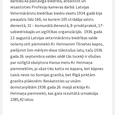
darbību kā pastāvīga biedrība, atbalstot un
iesaistoties Profesiju kameras darbā. Latvijas
Veterinārārstu biedrības biedru skaits 1934. gadā bija
pieaudzis līdz 160, no kuriem 105 strādāja valsts
dienestā, 31 – komunālā dienestā, 8-privātpraksē, 17-
sabiedriskajās un izglītības organizācijās. 1936. gada
13. augustā Latvijas veterinārārstu biedrības valde
nolemj celt pieminekli Kr. Helmanim Tērvetes kapos,
piešķirot šim mērķim divus tūkstošus latu, taču 1936.
gada 26. septembra valdes sēdē tās locekļi ir vīlušies
par nolīgtā skulptora Hansa metu Kr. Helmaņa
piemineklim, jo vāze tiks kalta no kapara, bet kāpnes
taisīs nevis no Somijas granīta, bet Rīgā pirktām
granīta plāksnēm. Neskatoties uz visām
domstarpībām 1938. gada 26. maijā atklāja Kr.
Helmaņa pieminekli, kas gala rezultātā izmaksāja
2385,42 latus.