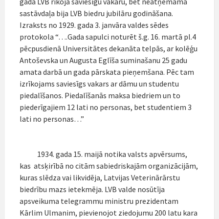
gadā LVB rīkoja saviesīgu vakaru, bet neatņemama
sastāvdaļa bija LVB biedru jubilāru godināšana.
Izraksts no 1929. gada 3. janvāra valdes sēdes
protokola “….Gada sapulci noturēt š.g. 16. martā pl.4
pēcpusdienā Universitātes dekanāta telpās, ar kolēģu
Antoševska un Augusta Eglīša suminašanu 25 gadu
amata darbā un gada pārskata pieņemšana. Pēc tam
izrīkojams saviesīgs vakars ar dāmu un studentu
piedalīšanos. Piedalīšanās maksa biedriem un to
piederīgajiem 12 lati no personas, bet studentiem 3
lati no personas…”
1934. gada 15. maijā notika valsts apvērsums,
kas atsķirībā no citām sabiedriskajām organizācijām,
kuras slēdza vai likvidēja, Latvijas Veterinārārstu
biedrību mazs ietekmēja. LVB valde nosūtīja
apsveikuma telegrammu ministru prezidentam
Kārlim Ulmanim, pievienojot ziedojumu 200 latu kara