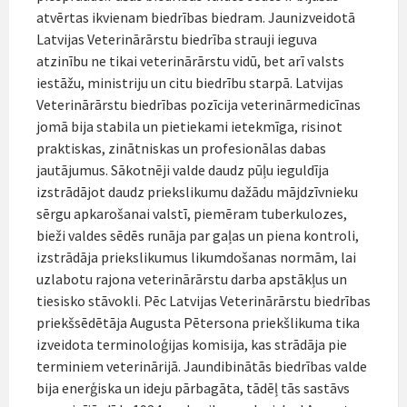
atvērtas ikvienam biedrības biedram. Jaunizveidotā
Latvijas Veterinārārstu biedrība strauji ieguva
atzinību ne tikai veterinārārstu vidū, bet arī valsts
iestāžu, ministriju un citu biedrību starpā. Latvijas
Veterinārārstu biedrības pozīcija veterinārmedicīnas
jomā bija stabila un pietiekami ietekmīga, risinot
praktiskas, zinātniskas un profesionālas dabas
jautājumus. Sākotnēji valde daudz pūļu ieguldīja
izstrādājot daudz priekslikumu dažādu mājdzīvnieku
sērgu apkarošanai valstī, piemēram tuberkulozes,
bieži valdes sēdēs runāja par gaļas un piena kontroli,
izstrādāja priekslikumus likumdošanas normām, lai
uzlabotu rajona veterinārārstu darba apstākļus un
tiesisko stāvokli. Pēc Latvijas Veterinārārstu biedrības
priekšsēdētāja Augusta Pētersona priekšlikuma tika
izveidota terminoloģijas komisija, kas strādāja pie
terminiem veterinārijā. Jaundibinātās biedrības valde
bija enerģiska un ideju pārbagāta, tādēļ tās sastāvs