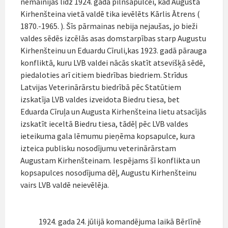
nemainījās līdz 1924. gada pilnsapulcei, kad Augusta
Kirhenšteina vietā valdē tika ievēlēts Kārlis Ātrens (
1870.-1965. ). Šīs pārmainas nebija nejaušas, jo bieži
valdes sēdēs izcēlās asas domstarpības starp Augustu
Kirhenšteinu un Eduardu Cīruli,kas 1923. gadā pārauga
konfliktā, kuru LVB valdei nācās skatīt atsevišķā sēdē,
piedaloties arī citiem biedrības biedriem. Strīdus
Latvijas Veterinārārstu biedrībā pēc Statūtiem
izskatīja LVB valdes izveidota Biedru tiesa, bet
Eduarda Cīruļa un Augusta Kirhenšteina lietu atsacījās
izskatīt ieceltā Biedru tiesa, tādēļ pēc LVB valdes
ieteikuma gala lēmumu pieņēma kopsapulce, kura
izteica publisku nosodījumu veterinārārstam
Augustam Kirhenšteinam. Iespējams šī konflikta un
kopsapulces nosodījuma dēļ, Augustu Kirhenšteinu
vairs LVB valdē neievēlēja.
1924. gada 24. jūlijā komandējuma laikā Bērlīnē