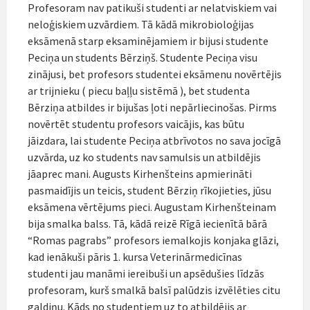
Profesoram nav patikuši studenti ar nelatviskiem vai
neloģiskiem uzvārdiem. Tā kādā mikrobioloģijas
eksāmenā starp eksaminējamiem ir bijusi studente
Peciņa un students Bērziņš. Studente Peciņa visu
zinājusi, bet profesors studentei eksāmenu novērtējis
ar trijnieku ( piecu baļļu sistēmā ), bet studenta
Bērziņa atbildes ir bijušas ļoti nepārliecinošas. Pirms
novērtēt studentu profesors vaicājis, kas būtu
jāizdara, lai studente Peciņa atbrīvotos no sava jocīgā
uzvārda, uz ko students nav samulsis un atbildējis
jāaprec mani. Augusts Kirhenšteins apmierināti
pasmaidījis un teicis, student Bērziņ rīkojieties, jūsu
eksāmena vērtējums pieci. Augustam Kirhenšteinam
bija smalka balss. Tā, kādā reizē Rīgā iecienītā bārā
“Romas pagrabs” profesors iemalkojis konjaka glāzi,
kad ienākuši pāris 1. kursa Veterinārmedicīnas
studenti jau manāmi iereibuši un apsēdušies līdzās
profesoram, kurš smalkā balsī palūdzis izvēlēties citu
galdiņu. Kāds no studentiem uz to atbildējis ar