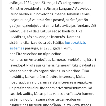
aviācijai. 1934. gada 23. maija LVB telegramma
Ministru prezidentam Ulmaņa kungam:” Apsveicot
jauno valdību un novēlot dzimtenei labākus laikus,
ieejot jaunajā valsts dzīves posmā, atzīmējam šo
gadījumu,ziedojot divi simti latu aviācijas fondam. LVB
valde”. Lielākā daļa Latvijā esošo biedrību tika
likvidētas, tās apvienojot kamerās. Kameru
sistēma tika izveidota pēc Itālijas
korporatīvās
sistēmas
parauga, ar 1935. gada likumu
par Tirdzniecības un rūpniecības
kameras un Amatniecības kameras izveidošanu, kā arī
izveidojot Profesiju kameru. Kamerām tika pakļautas
visas sabiedriskās organizācijas un biedrības. Tika
norādīts, ka kamerām jāievēro intereses, kādas
nospraudusi valdība, un valsts interesēs ir iejaukties
un prasīt atbildību ikvienam privātuzņēmumam, kā
tas tiek vadīts, kā tas pilda valsts prasības.Ar kameru
sistēmu nodibināšanu sākās tirdzniecības un
rūpniecības biedrību likvidēšana, lai to vietā stātos