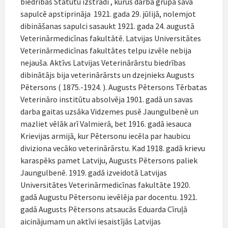
biedrības Statūtu izstrādi , kurus darba grupa savā
sapulcē apstiprināja 1921. gada 29. jūlijā, nolemjot
dibināšanas sapulci sasaukt 1921. gada 24. augustā
Veterinārmedicīnas fakultātē. Latvijas Universitātes
Veterinārmedicīnas fakultātes telpu izvēle nebija
nejauša. Aktīvs Latvijas Veterinārārstu biedrības
dibinātājs bija veterinārārsts un dzejnieks Augusts
Pētersons ( 1875.-1924. ). Augusts Pētersons Tērbatas
Veterināro institūtu absolvēja 1901. gadā un savas
darba gaitas uzsāka Vidzemes pusē Jaungulbenē un
mazliet vēlāk arī Valmierā, bet 1916. gadā iesauca
Krievijas armijā, kur Pētersonu iecēla par haubicu
diviziona vecāko veterinārārstu. Kad 1918. gadā krievu
karaspēks pamet Latviju, Augusts Pētersons paliek
Jaungulbenē. 1919. gadā izveidotā Latvijas
Universitātes Veterinārmedicīnas fakultāte 1920.
gadā Augustu Pētersonu ievēlēja par docentu. 1921.
gadā Augusts Pētersons atsaucās Eduarda Cīruļā
aicinājumam un aktīvi iesaistījās Latvijas