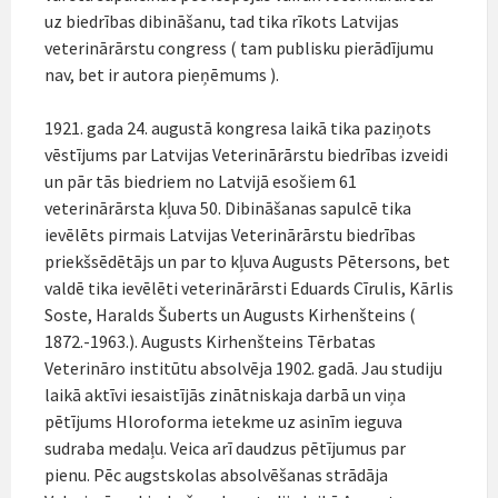
uz biedrības dibināšanu, tad tika rīkots Latvijas
veterinārārstu congress ( tam publisku pierādījumu
nav, bet ir autora pieņēmums ).
1921. gada 24. augustā kongresa laikā tika paziņots
vēstījums par Latvijas Veterinārārstu biedrības izveidi
un pār tās biedriem no Latvijā esošiem 61
veterinārārsta kļuva 50. Dibināšanas sapulcē tika
ievēlēts pirmais Latvijas Veterinārārstu biedrības
priekšsēdētājs un par to kļuva Augusts Pētersons, bet
valdē tika ievēlēti veterinārārsti Eduards Cīrulis, Kārlis
Soste, Haralds Šuberts un Augusts Kirhenšteins (
1872.-1963.). Augusts Kirhenšteins Tērbatas
Veterināro institūtu absolvēja 1902. gadā. Jau studiju
laikā aktīvi iesaistījās zinātniskaja darbā un viņa
pētījums Hloroforma ietekme uz asinīm ieguva
sudraba medaļu. Veica arī daudzus pētījumus par
pienu. Pēc augstskolas absolvēšanas strādāja