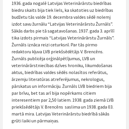
1936. gada nogalē Latvijas Veterinārārstu biedrības
biedru skaits bija tiek liels, ka skatoties uz biedrības
budžetu tās valde 19. decembra valdes sēdē nolemj
izdot savu žurnālu “Latvijas Veterinārārstu Žurnāls”.
Sākās darbs pie tā sagatavošanas. 1937. gada 3. aprīlī
tika izdots pirmais “Latvijas Veterinārārstu Žurnāls”.
Žurnāls iznāca reizi ceturksnī. Par tās pirmo
redaktoru kļuva LVB priekšsēdētājs V. Brencēns.
Žurnāls publicēja orģinālpētījumus, LVB un
veterinārārstniecības dzīves hroniku, likumdošanas
aktus, biedrības valdes sēdēs nolasītos referātus,
ārzemju literatūras atreferējumus, nekrologus,
pārskatus un informāciju. Žurnāls LVB biedriem bija
par brīvu, bet tas arī bija nopērkams citiem
interesentiem par 2,50 latiem. 1938. gada ziemā LVB
priekšsēdētājs V. Brencēns saslima un 1938. gada 03.
martā mira. Latvijas Veterinārārstu biedrībā sākās
grūti laiki un pārmaiņas.