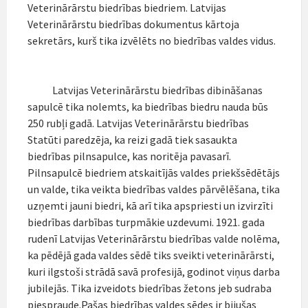
Veterinārārstu biedrības biedriem. Latvijas
Veterinārārstu biedrības dokumentus kārtoja
sekretārs, kurš tika izvēlēts no biedrības valdes vidus.
Latvijas Veterinārārstu biedrības dibināšanas
sapulcē tika nolemts, ka biedrības biedru nauda būs
250 rubļi gadā. Latvijas Veterinārārstu biedrības
Statūti paredzēja, ka reizi gadā tiek sasaukta
biedrības pilnsapulce, kas noritēja pavasarī.
Pilnsapulcē biedriem atskaitījās valdes priekšsēdētājs
un valde, tika veikta biedrības valdes pārvēlēšana, tika
uzņemti jauni biedri, kā arī tika apspriesti un izvirzīti
biedrības darbības turpmākie uzdevumi. 1921. gada
rudenī Latvijas Veterinārārstu biedrības valde nolēma,
ka pēdējā gada valdes sēdē tiks sveikti veterinārārsti,
kuri ilgstoši strādā savā profesijā, godinot viņus darba
jubilejās. Tika izveidots biedrības žetons jeb sudraba
piespraude.Pašas biedrības valdes sēdes ir bijušas