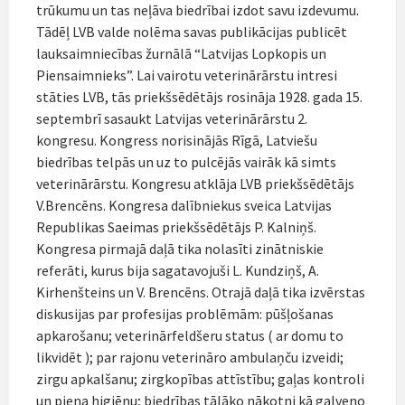
trūkumu un tas neļāva biedrībai izdot savu izdevumu.
Tādēļ LVB valde nolēma savas publikācijas publicēt
lauksaimniecības žurnālā “Latvijas Lopkopis un
Piensaimnieks”. Lai vairotu veterinārārstu intresi
stāties LVB, tās priekšsēdētājs rosināja 1928. gada 15.
septembrī sasaukt Latvijas veterinārārstu 2.
kongresu. Kongress norisinājās Rīgā, Latviešu
biedrības telpās un uz to pulcējās vairāk kā simts
veterinārārstu. Kongresu atklāja LVB priekšsēdētājs
V.Brencēns. Kongresa dalībniekus sveica Latvijas
Republikas Saeimas priekšsēdētājs P. Kalniņš.
Kongresa pirmajā daļā tika nolasīti zinātniskie
referāti, kurus bija sagatavojuši L. Kundziņš, A.
Kirhenšteins un V. Brencēns. Otrajā daļā tika izvērstas
diskusijas par profesijas problēmām: pūšļošanas
apkarošanu; veterinārfeldšeru status ( ar domu to
likvidēt ); par rajonu veterināro ambulaņču izveidi;
zirgu apkalšanu; zirgkopības attīstību; gaļas kontroli
un piena higiēnu; biedrības tālāko nākotni kā galveno