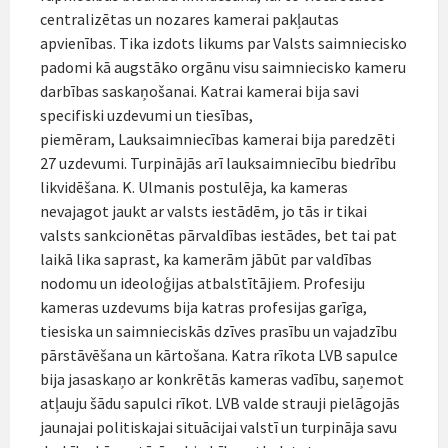
centralizētas un nozares kamerai pakļautas
apvienības. Tika izdots likums par Valsts saimniecisko
padomi kā augstāko orgānu visu saimniecisko kameru
darbības saskaņošanai. Katrai kamerai bija savi
specifiski uzdevumi un tiesības,
piemēram, Lauksaimniecības kamerai bija paredzēti
27 uzdevumi. Turpinājās arī lauksaimniecību biedrību
likvidēšana. K. Ulmanis postulēja, ka kameras
nevajagot jaukt ar valsts iestādēm, jo tās ir tikai
valsts sankcionētas pārvaldības iestādes, bet tai pat
laikā lika saprast, ka kamerām jābūt par valdības
nodomu un ideoloģijas atbalstītājiem. Profesiju
kameras uzdevums bija katras profesijas garīga,
tiesiska un saimnieciskās dzīves prasību un vajadzību
pārstāvēšana un kārtošana. Katra rīkota LVB sapulce
bija jasaskaņo ar konkrētās kameras vadību, saņemot
atļauju šādu sapulci rīkot. LVB valde strauji pielāgojās
jaunajai politiskajai situācijai valstī un turpināja savu