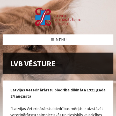
Skip
Skip
Skip
Skip
to
to
to
to
content
left
right
footer
sidebar
sidebar
MENU
LVB VĒSTURE
Latvijas Veterinārārstu biedrība dibināta 1921.gada
24.augustā
“Latvijas Veterinārārstu biedrības mērķis ir aizstāvēt
veterinārārstu saimnieciskās un tiesiskās vajadzības,