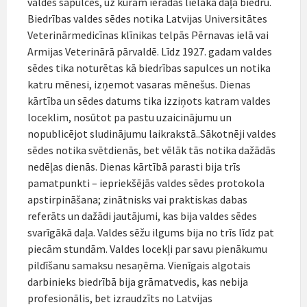
valdes sapulces, uz kurām ieradās lielāka daļa biedru.
Biedrības valdes sēdes notika Latvijas Universitātes
Veterinārmedicīnas klīnikas telpās Pērnavas ielā vai
Armijas Veterinārā pārvaldē. Līdz 1927. gadam valdes
sēdes tika noturētas kā biedrības sapulces un notika
katru mēnesi, izņemot vasaras mēnešus. Dienas
kārtība un sēdes datums tika izziņots katram valdes
loceklim, nosūtot pa pastu uzaicinājumu un
nopublicējot sludinājumu laikrakstā..Sākotnēji valdes
sēdes notika svētdienās, bet vēlāk tās notika dažādās
nedēļas dienās. Dienas kārtībā parasti bija trīs
pamatpunkti – iepriekšējās valdes sēdes protokola
apstirpināšana; zinātnisks vai praktiskas dabas
referāts un dažādi jautājumi, kas bija valdes sēdes
svarīgākā daļa. Valdes sēžu ilgums bija no trīs līdz pat
piecām stundām. Valdes locekļi par savu pienākumu
pildīšanu samaksu nesaņēma. Vienīgais algotais
darbinieks biedrībā bija grāmatvedis, kas nebija
profesionālis, bet izraudzīts no Latvijas