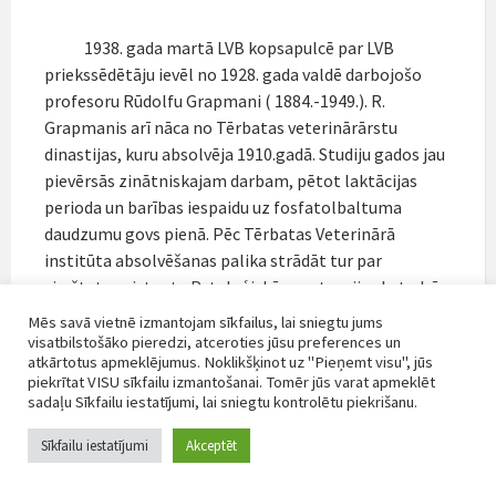
1938. gada martā LVB kopsapulcē par LVB
priekssēdētāju ievēl no 1928. gada valdē darbojošo
profesoru Rūdolfu Grapmani ( 1884.-1949.). R.
Grapmanis arī nāca no Tērbatas veterinārārstu
dinastijas, kuru absolvēja 1910.gadā. Studiju gados jau
pievērsās zinātniskajam darbam, pētot laktācijas
perioda un barības iespaidu uz fosfatolbaltuma
daudzumu govs pienā. Pēc Tērbatas Veterinārā
institūta absolvēšanas palika strādāt tur par
virsštata asistentu Pataloģiskās anatomijas katedrā.
Tomēr pēc gada nolēma atgriezties Rīgā un iestājās
Mēs savā vietnē izmantojam sīkfailus, lai sniegtu jums
Rīgas pilsētas dienestā par veterināro sanitārārstu.
visatbilstošāko pieredzi, atceroties jūsu preferences un
atkārtotus apmeklējumus. Noklikšķinot uz "Pieņemt visu", jūs
1914. gadā viņu iesauca Krievijas armijā, sākoties 1.
piekrītat VISU sīkfailu izmantošanai. Tomēr jūs varat apmeklēt
pasaules karam. Pēc revolūcijas Krievijā Rūdolfs
sadaļu Sīkfailu iestatījumi, lai sniegtu kontrolētu piekrišanu.
Grapmanis atgriezās Latvijā un sāka strādāt par
Saldus rajona veterinārārstu. Nodibinājoties Latvijas
Sīkfailu iestatījumi
Akceptēt
Universitātes Veterinārmedicīnas fakultātei, Rūdolfs