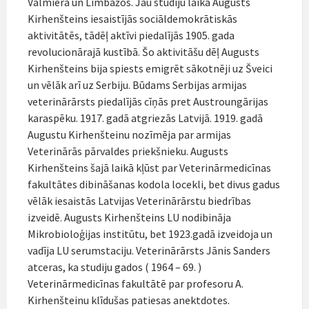
Valmierā un Limbažos. Jau studiju laikā Augusts
Kirhenšteins iesaistījās sociāldemokrātiskās
aktivitātēs, tādēļ aktīvi piedalījās 1905. gada
revolucionārajā kustībā. Šo aktivitāšu dēļ Augusts
Kirhenšteins bija spiests emigrēt sākotnēji uz Šveici
un vēlāk arī uz Serbiju. Būdams Serbijas armijas
veterinārārsts piedalījās cīņās pret Austroungārijas
karaspēku. 1917. gadā atgriezās Latvijā. 1919. gadā
Augustu Kirhenšteinu nozīmēja par armijas
Veterinārās pārvaldes priekšnieku. Augusts
Kirhenšteins šajā laikā kļūst par Veterinārmedicīnas
fakultātes dibināšanas kodola locekli, bet divus gadus
vēlāk iesaistās Latvijas Veterinārārstu biedrības
izveidē. Augusts Kirhenšteins LU nodibināja
Mikrobioloģijas institūtu, bet 1923.gadā izveidoja un
vadīja LU serumstaciju. Veterinārārsts Jānis Sanders
atceras, ka studiju gados ( 1964 – 69. )
Veterinārmedicīnas fakultātē par profesoru A.
Kirhenšteinu klīdušas patiesas anektdotes.