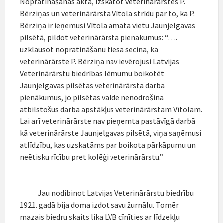
Nopratināšanas akta, izskatot veterinārārstes P.
Bērziņas un veterinārārsta Vītola strīdu par to, ka P.
Bērziņa ir ieņemusi Vītola amata vietu Jaunjelgavas
pilsētā, pildot veterinārārsta pienakumus: “….
uzklausot nopratināšanu tiesa secina, ka
veterinārārste P. Bērziņa nav ievērojusi Latvijas
Veterinārārstu biedrības lēmumu boikotēt
Jaunjelgavas pilsētas veterinārārsta darba
pienākumus, jo pilsētas valde nenodrošina
atbilstošus darba apstākļus veterinārārstam Vītolam.
Lai arī veterinārārste nav pieņemta pastāvīgā darbā
kā veterinārārste Jaunjelgavas pilsētā, viņa saņēmusi
atlīdzību, kas uzskatāms par boikota pārkāpumu un
neētisku rīcību pret kolēģi veterinārārstu.”
Jau nodibinot Latvijas Veterinārārstu biedrību
1921. gadā bija doma izdot savu žurnālu. Tomēr
mazais biedru skaits lika LVB cīnīties ar līdzekļu