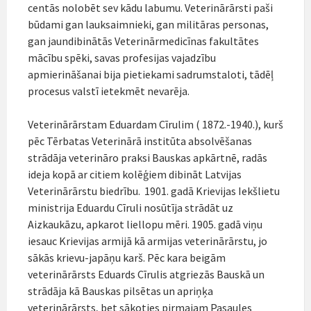
centās nolobēt sev kādu labumu. Veterinārārsti paši
būdami gan lauksaimnieki, gan militāras personas,
gan jaundibinātās Veterinārmedicīnas fakultātes
mācību spēki, savas profesijas vajadzību
apmierināšanai bija pietiekami sadrumstaloti, tādēļ
procesus valstī ietekmēt nevarēja.
Veterinārārstam Eduardam Cīrulim ( 1872.-1940.), kurš
pēc Tērbatas Veterinārā institūta absolvēšanas
strādāja veterināro praksi Bauskas apkārtnē, radās
ideja kopā ar citiem kolēģiem dibināt Latvijas
Veterinārārstu biedrību. 1901. gadā Krievijas Iekšlietu
ministrija Eduardu Cīruli nosūtīja strādāt uz
Aizkaukāzu, apkarot liellopu mēri. 1905. gadā viņu
iesauc Krievijas armijā kā armijas veterinārārstu, jo
sākās krievu-japāņu karš. Pēc kara beigām
veterinārārsts Eduards Cīrulis atgriezās Bauskā un
strādāja kā Bauskas pilsētas un apriņķa
veterinārārsts, bet sākoties pirmajam Pasaules