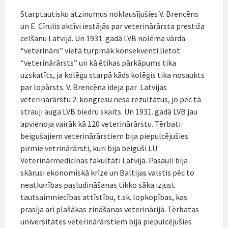
Starptautisku atzinumus noklausījušies V. Brencēns
un E. Cīrulis aktīvi iestājās par veterinārārsta prestiža
celšanu Latvijā. Un 1931. gadā LVB nolēma vārda
“veterinārs” vietā turpmāk konsekventi lietot
“veterinārārsts” un kā ētikas pārkāpums tika
uzskatīts, ja kolēģu starpā kāds kolēģis tika nosaukts
par lopārsts. V. Brencēna ideja par Latvijas
veterinārārstu 2. kongresu nesa rezultātus, jo pēc tā
strauji auga LVB biedru skaits. Un 1931. gadā LVB jau
apvienoja vairāk kā 120 veterinārārstu. Tērbati
beigušajiem veterinārārstiem bija piepulcējušies
pirmie vetrinārārsti, kuri bija beiguši LU
Veterinārmedicīnas fakultāti Latvijā. Pasauli bija
skārusi ekonomiskā krīze un Baltijas valstis pēc to
neatkarības pasludināšanas tikko sāka izjust
tautsaimniecības attīstību, t.sk. lopkopības, kas
prasīja arī plašākas zināšanas veterinārijā. Tērbatas
universitātes veterinārārstiem bija piepulcējušies