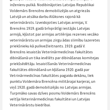
inženieru pulkā. Nodibinājoties Latvijas Republikai
Voldemārs Brencēns demobilizējās un atgriezās
Latvijā un atsāka darbu Alūksnes rajonā kā
veterinārārsts. Izveidojoties Latvijas armijai, V.
Brencēns 1919. gadā brīvprātīgi iestājās Latvijas
armijā, kļūstot par armijas artilērijas rezerves vecāko
veterinārārstu un armijas zirgu ādas slimību lazeretes
priekšnieku kā pulkvežleitnants. 1919. gadā V.
Brencēns iesaistās Veterinārmedicīnas fakultātes
dibināšanā un tika ievēlēts par dibināšanas komitejas
priekšsēdētāju. Iesaistīšanās Veterinārmedicīnas
fakultātes dibināšanā un kļūšana 1920. gadā par
Vetrinārmedicīnas fakultātes pagaidu dekānu, liek
punktu Voldemāra Brencēna militārajai karjerai, un
viņš 1920. gadā demobilizējās no Latvijas armijas.
Turpmāko savas dzīves posmu Voldemārs Brencēns
veltīja Veterinārmedicīnas fakultātei un Latvijas
Veterinārārstu biedrībai.