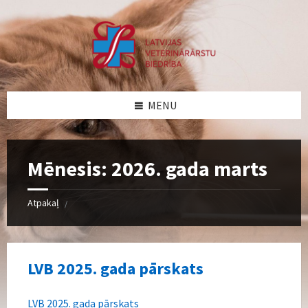
Skip
Skip
Skip
Skip
to
to
to
to
content
left
right
footer
sidebar
sidebar
MENU
Mēnesis:
2026. gada marts
Atpakaļ
/
LVB 2025. gada pārskats
LVB 2025. gada pārskats