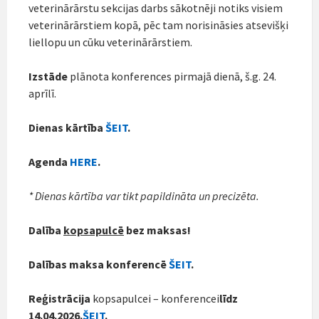
veterinārārstu sekcijas darbs sākotnēji notiks visiem
veterinārārstiem kopā, pēc tam norisināsies atsevišķi
liellopu un cūku veterinārārstiem.
Izstāde
plānota konferences pirmajā dienā, š.g. 24.
aprīlī.
Dienas kārtība
ŠEIT
.
Agenda
HERE
.
* Dienas kārtība var tikt papildināta un precizēta.
Dalība
kopsapulcē
bez maksas!
Dalības maksa konferencē
ŠEIT
.
Reģistrācija
kopsapulcei – konferencei
līdz
14.04.2026.
ŠEIT
.