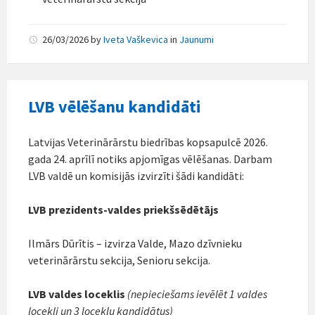
26/03/2026
by
Iveta Vaškevica
in
Jaunumi
LVB vēlēšanu kandidāti
Latvijas Veterinārārstu biedrības kopsapulcē 2026.
gada 24. aprīlī notiks apjomīgas vēlēšanas. Darbam
LVB valdē un komisijās izvirzīti šādi kandidāti:
LVB prezidents-valdes priekšsēdētājs
Ilmārs Dūrītis – izvirza Valde, Mazo dzīvnieku
veterinārārstu sekcija, Senioru sekcija.
LVB valdes loceklis
(nepieciešams ievēlēt 1 valdes
locekli un 3 locekļu kandidātus)