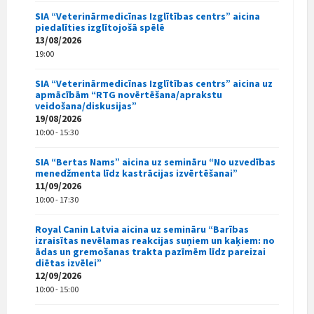
SIA “Veterinārmedicīnas Izglītības centrs” aicina
piedalīties izglītojošā spēlē
13/08/2026
19:00
SIA “Veterinārmedicīnas Izglītības centrs” aicina uz
apmācībām “RTG novērtēšana/aprakstu
veidošana/diskusijas”
19/08/2026
10:00 - 15:30
SIA “Bertas Nams” aicina uz semināru “No uzvedības
menedžmenta līdz kastrācijas izvērtēšanai”
11/09/2026
10:00 - 17:30
Royal Canin Latvia aicina uz semināru “Barības
izraisītas nevēlamas reakcijas suņiem un kaķiem: no
ādas un gremošanas trakta pazīmēm līdz pareizai
diētas izvēlei”
12/09/2026
10:00 - 15:00