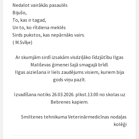
Nedalot vairākās pasaulēs
Bijušo,
To, kas ir tagad,
Un to, ko rītdiena meklēs
Sirds pukstos, kas nepārnāks vairs.
( M.Svīķe)
Ar skumjām sirdī izsakām visdziļāko līdzjūtību Ilgas
Mališevas ģimenei šajā smagajā brīdī.
Ilgas aiziešana ir liels zaudējums visiem, kuriem bija
gods viņu pazīt.
Izvadīšana notiks 26.03.2026. plkst.13.00 no skolas uz
Bebrenes kapiem.
Smiltenes tehnikuma Veterinārmedicīnas nodaļas
kolēģi