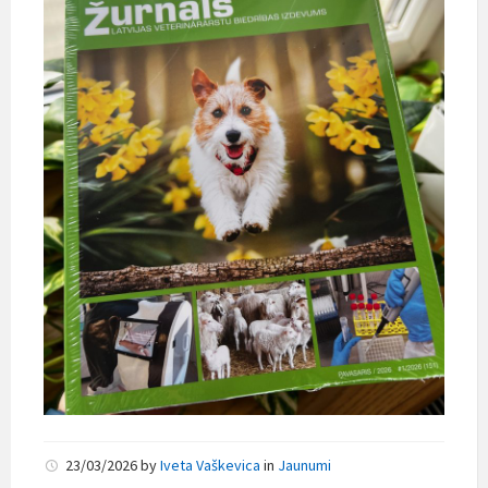
23/03/2026
by
Iveta Vaškevica
in
Jaunumi