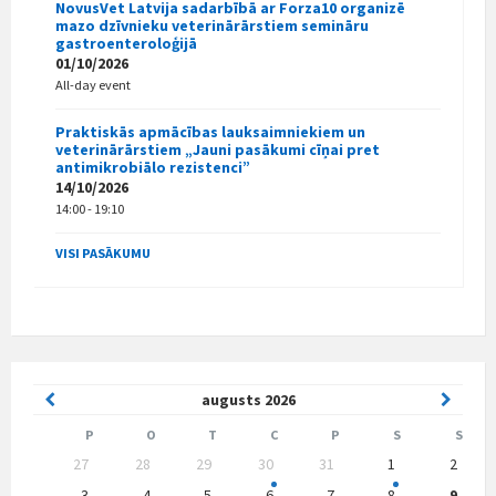
NovusVet Latvija sadarbībā ar Forza10 organizē
mazo dzīvnieku veterinārārstiem semināru
gastroenteroloģijā
01/10/2026
All-day event
Praktiskās apmācības lauksaimniekiem un
veterinārārstiem „Jauni pasākumi cīņai pret
antimikrobiālo rezistenci”
14/10/2026
14:00 - 19:10
VISI PASĀKUMU
Previous
Next
augusts
2026
Month
Month
P
O
T
C
P
S
S
Skip
27
28
29
30
31
1
2
calendar
days
3
4
5
6
7
8
9