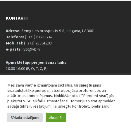
KONTAKTI
Adrese:
Zemgales prospekts 9-8, Jelgava, LV-3001
Telefons:
(+371) 67288747
Mob. tel:
(+371) 28361203
e-pasts
: lvb@lvb.lv
Apmeklētāju pieņemšanas laiks:
10:00-16:00 (P, O, T, C, P)
Rekvizīti — LVB:
Mēs savā vietnē izmantojam sīkfailus, lai sniegtu jums
Reģistrācijas nr. 40008002739
visatbilstošāko pieredzi, atceroties jūsu preferences un
Adrese: Zemgales prospekts 9, Jelgava, LV-3001
atkārtotus apmeklējumus. Noklikšķinot uz "Pieņemt visu", jūs
A/S SEB banka
piekrītat VISU sīkfailu izmantošanai. Tomēr jūs varat apmeklēt
sadaļu Sīkfailu iestatījumi, lai sniegtu kontrolētu piekrišanu.
BIC / SWIFT kods: UNLALV2X
Konts EUR: LV42 UNLA 0002 0064 6910 5
Sīkfailu iestatījumi
Akceptēt