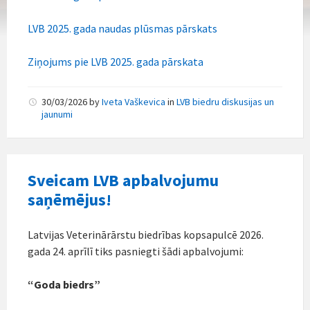
LVB 2025. gada naudas plūsmas pārskats
Ziņojums pie LVB 2025. gada pārskata
30/03/2026
by
Iveta Vaškevica
in
LVB biedru diskusijas un
jaunumi
Sveicam LVB apbalvojumu
saņēmējus!
Latvijas Veterinārārstu biedrības kopsapulcē 2026.
gada 24. aprīlī tiks pasniegti šādi apbalvojumi:
“Goda biedrs”