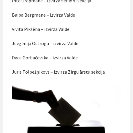
Inta Grapmane – izvirza Senioru sekcija
Baiba Bergmane – izvirza Valde
Vivita Pikšēna – izvirza Valde
Jevgēnija Ostroga – izvirza Valde
Dace Gorbačevska – izvirza Valde
Juris Tolpežņikovs – izvirza Zirgu ārstu sekcija