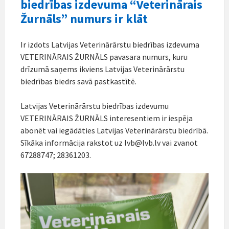
biedrības izdevuma “Veterinārais
Žurnāls” numurs ir klāt
Ir izdots Latvijas Veterinārārstu biedrības izdevuma
VETERINĀRAIS ŽURNĀLS pavasara numurs, kuru
drīzumā saņems ikviens Latvijas Veterinārārstu
biedrības biedrs savā pastkastītē.
Latvijas Veterinārārstu biedrības izdevumu
VETERINĀRAIS ŽURNĀLS interesentiem ir iespēja
abonēt vai iegādāties Latvijas Veterinārārstu biedrībā.
Sīkāka informācija rakstot uz lvb@lvb.lv vai zvanot
67288747; 28361203.