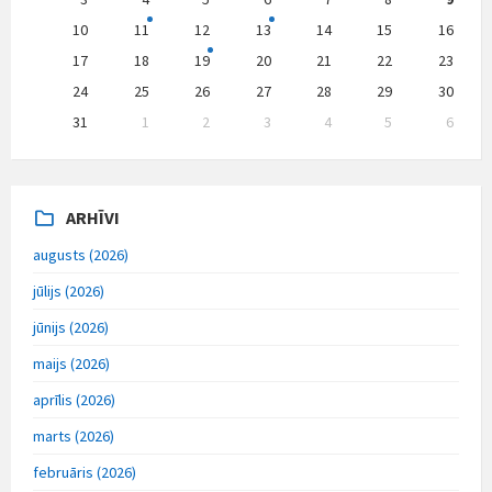
10
11
12
13
14
15
16
17
18
19
20
21
22
23
24
25
26
27
28
29
30
31
1
2
3
4
5
6
Back
to
calendar
days
ARHĪVI
augusts (2026)
jūlijs (2026)
jūnijs (2026)
maijs (2026)
aprīlis (2026)
marts (2026)
februāris (2026)