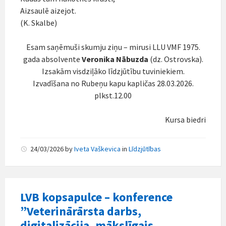
Aizsaulē aizejot.
(K. Skalbe)
Esam saņēmuši skumju ziņu – mirusi LLU VMF 1975.
gada absolvente
Veronika Nābuzda
(dz. Ostrovska).
Izsakām visdziļāko līdzjūtību tuviniekiem.
Izvadīšana no Rubeņu kapu kapličas 28.03.2026.
plkst.12.00
Kursa biedri
24/03/2026
by
Iveta Vaškevica
in
Līdzjūtības
LVB kopsapulce – konference
”Veterinārārsta darbs,
digitalizācija, mākslīgais