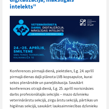
intelekts”
Konferences pirmajā dienā, piektdien, š.g. 24. aprīlī
pirmajā dienas daļā plānota LVB kopsapulce, kurai
sekos plenārsēde un paneļdiskusija. Savukārt
konferences otrajā dienā, š.g. 25. aprīlī norisināsies
darbs profesionālajās sekcijās – mazo dzīvnieku
veterinārārstu sekcijā, zirgu ārstu sekcijā, pārtikas un
higiēnas sekcijā, savukārt lauksaimniecības dzīvnieku