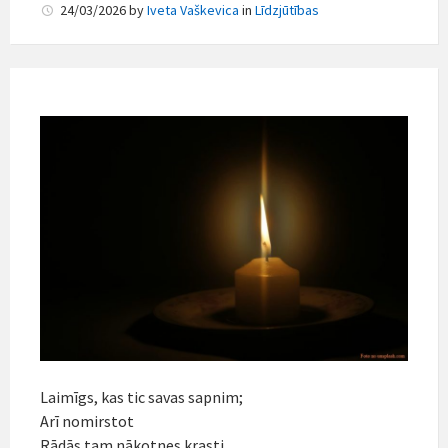
24/03/2026
by
Iveta Vaškevica
in
Līdzjūtības
Laimīgs, kas tic savas sapnim;
Arī nomirstot
Rādās tam nākotnes krasti,