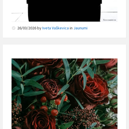
26/03/2026
by
Iveta Vaškevica
in
Jaunumi