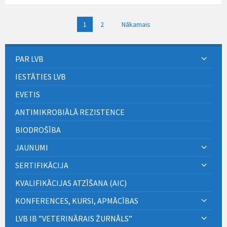
Ziņu
1
2
Nākamais
numerācija
pēc
lappusēm
PAR LVB
IESTĀTIES LVB
EVETIS
ANTIMIKROBIĀLĀ REZISTENCE
BIODROŠĪBA
JAUNUMI
SERTIFIKĀCIJA
KVALIFIKĀCIJAS ATZĪŠANA (AIC)
KONFERENCES, KURSI, APMĀCĪBAS
LVB IB ”VETERINĀRAIS ŽURNĀLS”