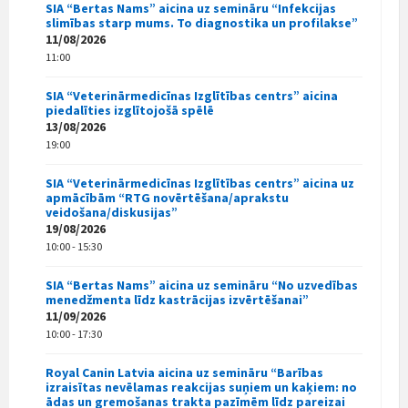
SIA “Bertas Nams” aicina uz semināru “Infekcijas
slimības starp mums. To diagnostika un profilakse”
11/08/2026
11:00
SIA “Veterinārmedicīnas Izglītības centrs” aicina
piedalīties izglītojošā spēlē
13/08/2026
19:00
SIA “Veterinārmedicīnas Izglītības centrs” aicina uz
apmācībām “RTG novērtēšana/aprakstu
veidošana/diskusijas”
19/08/2026
10:00 - 15:30
SIA “Bertas Nams” aicina uz semināru “No uzvedības
menedžmenta līdz kastrācijas izvērtēšanai”
11/09/2026
10:00 - 17:30
Royal Canin Latvia aicina uz semināru “Barības
izraisītas nevēlamas reakcijas suņiem un kaķiem: no
ādas un gremošanas trakta pazīmēm līdz pareizai