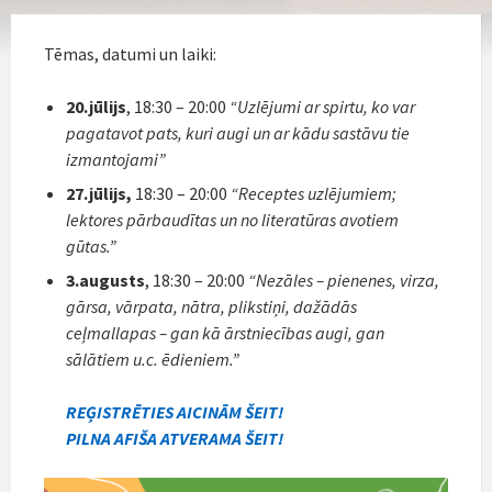
Tēmas, datumi un laiki:
20.jūlijs
, 18:30 – 20:00
“Uzlējumi ar spirtu, ko var
pagatavot pats, kuri augi un ar kādu sastāvu tie
izmantojami”
27.jūlijs,
18:30 – 20:00
“Receptes uzlējumiem;
lektores pārbaudītas un no literatūras avotiem
gūtas.”
3.augusts
, 18:30 – 20:00
“Nezāles – pienenes, virza,
gārsa, vārpata, nātra, plikstiņi, dažādās
ceļmallapas – gan kā ārstniecības augi, gan
sālātiem u.c. ēdieniem.”
REĢISTRĒTIES AICINĀM ŠEIT!
PILNA AFIŠA ATVERAMA ŠEIT!