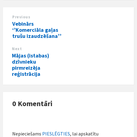
Previous
Vebinārs
‘’Komerciāla gaļas
trušu izaudzēšana’’
Next
Mājas (istabas)
dzīvnieku
pirmreizēja
reģistrācija
0 Komentāri
Nepieciešams
PIESLĒGTIES
, lai apskatītu