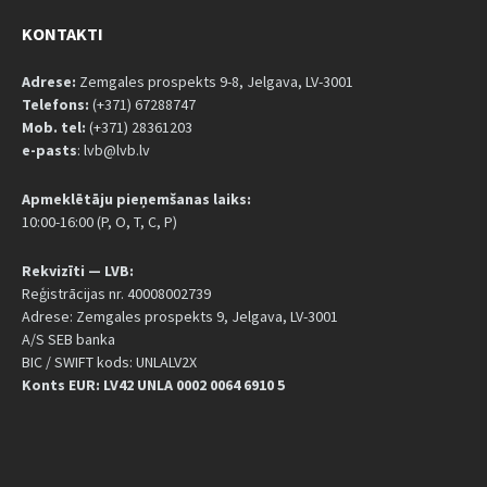
KONTAKTI
Adrese:
Zemgales prospekts 9-8, Jelgava, LV-3001
Telefons:
(+371) 67288747
Mob. tel:
(+371) 28361203
e-pasts
: lvb@lvb.lv
Apmeklētāju pieņemšanas laiks:
10:00-16:00 (P, O, T, C, P)
Rekvizīti — LVB:
Reģistrācijas nr. 40008002739
Adrese: Zemgales prospekts 9, Jelgava, LV-3001
A/S SEB banka
BIC / SWIFT kods: UNLALV2X
Konts EUR: LV42 UNLA 0002 0064 6910 5