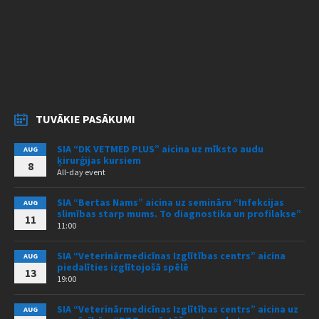
TUVĀKIE PASĀKUMI
SIA “DK VETMED PLUS” aicina uz mīksto audu
AUG
ķirurģijas kursiem
8
All-day event
SIA “Bertas Nams” aicina uz semināru “Infekcijas
AUG
slimības starp mums. To diagnostika un profilakse”
11
11:00
SIA “Veterinārmedicīnas Izglītības centrs” aicina
AUG
piedalīties izglītojošā spēlē
13
19:00
SIA “Veterinārmedicīnas Izglītības centrs” aicina uz
AUG