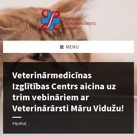
Skip
Skip
Skip
Skip
to
to
to
to
content
left
right
footer
sidebar
sidebar
MENU
Veterinārmedicīnas
Izglītības Centrs aicina uz
trim vebināriem ar
Veterinārārsti Māru Vidužu!
Atpakaļ
/