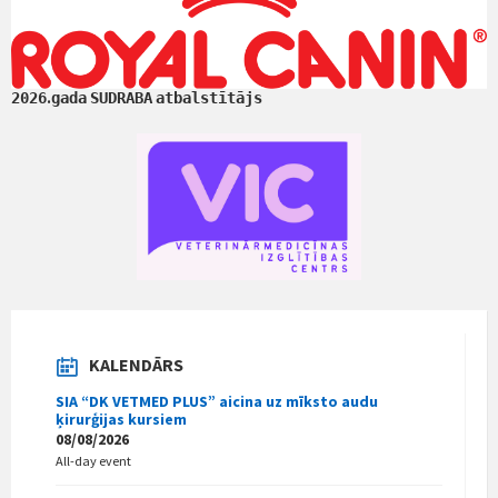
.
2026
gada
SUDRABA
atbalstītājs
KALENDĀRS
SIA “DK VETMED PLUS” aicina uz mīksto audu
ķirurģijas kursiem
08/08/2026
All-day event