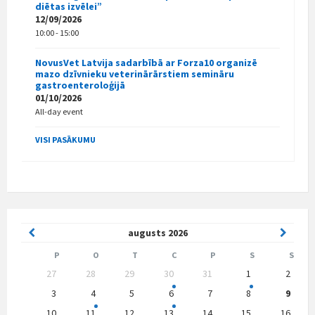
diētas izvēlei”
12/09/2026
10:00 - 15:00
NovusVet Latvija sadarbībā ar Forza10 organizē
mazo dzīvnieku veterinārārstiem semināru
gastroenteroloģijā
01/10/2026
All-day event
VISI PASĀKUMU
Previous
Next
augusts
2026
Month
Month
P
O
T
C
P
S
S
Skip
27
28
29
30
31
1
2
calendar
days
3
4
5
6
7
8
9
10
11
12
13
14
15
16