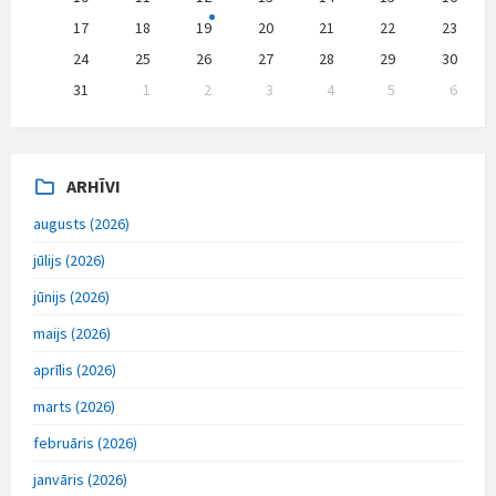
17
18
19
20
21
22
23
24
25
26
27
28
29
30
31
1
2
3
4
5
6
Back
to
calendar
days
ARHĪVI
augusts (2026)
jūlijs (2026)
jūnijs (2026)
maijs (2026)
aprīlis (2026)
marts (2026)
februāris (2026)
janvāris (2026)