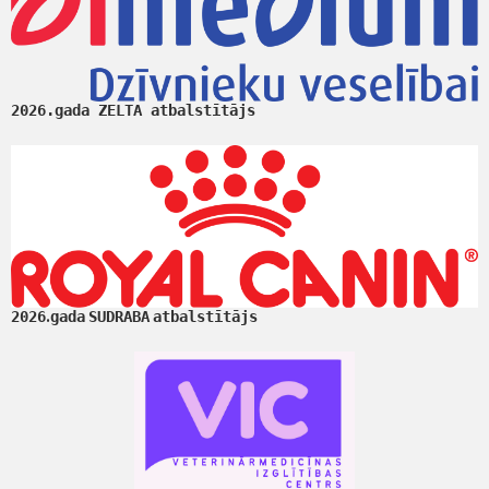
2026.gada ZELTA atbalstītājs
.
2026
gada
SUDRABA
atbalstītājs