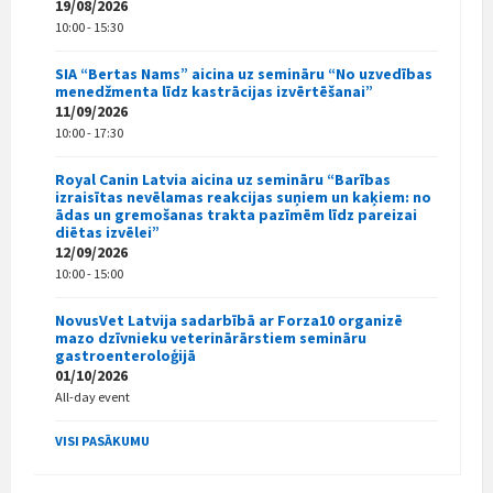
19/08/2026
10:00 - 15:30
SIA “Bertas Nams” aicina uz semināru “No uzvedības
menedžmenta līdz kastrācijas izvērtēšanai”
11/09/2026
10:00 - 17:30
Royal Canin Latvia aicina uz semināru “Barības
izraisītas nevēlamas reakcijas suņiem un kaķiem: no
ādas un gremošanas trakta pazīmēm līdz pareizai
diētas izvēlei”
12/09/2026
10:00 - 15:00
NovusVet Latvija sadarbībā ar Forza10 organizē
mazo dzīvnieku veterinārārstiem semināru
gastroenteroloģijā
01/10/2026
All-day event
VISI PASĀKUMU