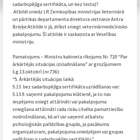
sadarbspējīga sertifikāta, un bez testa)?
Atbildi sniedz LR Zemkopības ministrijas Veterinārā
un pārtikas departamenta direktora vietniece Antra
Briņķe:Atbilde ir jā, drīkst sniegt veterinārmedicīnisko
pakalpojumu. Šī atbilde ir saskaņota ar Veselības
ministriju.
Pamatojums – Ministru kabineta rīkojums Nr. 720 “Par
ārkārtējās situācijas izsludināšanu” ar grozījumiem
š.g.13.oktobrī (nr.736):
“5. Ārkārtējās situācijas laikā:
5.13. bez sadarbspējīga sertifikāta uzrādīšanas var:
5.13.9. saņemt pakalpojumu klātienē, ja to nav
iespējams sniegt attālināti vai pakalpojuma
sniegšana attālināti rada risku cilvēka pamattiesību
nodrošināšanai, kā arī var saņemt atbalstu
psiholoģiskās palīdzības grupās, ja pasākuma
organizatoram, pakalpojuma sniedzējam vai grupas
vadītājam ir sadarbspējīgs sertifikāts.”