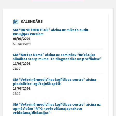
KALENDĀRS
SIA “DK VETMED PLUS” aicina uz mīksto audu
ķirurģijas kursiem
08/08/2026
All-day event
SIA “Bertas Nams” aicina uz semināru “Infekcijas
slimības starp mums. To diagnostika un profilakse”
11/08/2026
11:00
SIA “Veterinārmedicīnas Izglītības centrs” aicina
piedalīties izglītojošā spēlē
13/08/2026
19:00
SIA “Veterinārmedicīnas Izglītības centrs” aicina uz
apmācībām “RTG novērtēšana/aprakstu
veidošana/diskusijas”