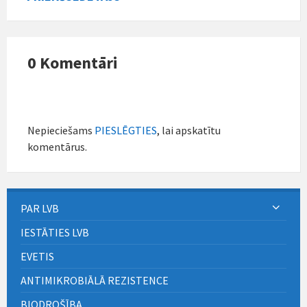
0 Komentāri
Nepieciešams
PIESLĒGTIES
, lai apskatītu
komentārus.
PAR LVB
IESTĀTIES LVB
EVETIS
ANTIMIKROBIĀLĀ REZISTENCE
BIODROŠĪBA