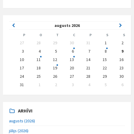
Previous
Next
augusts
2026
Month
Month
P
O
T
C
P
S
S
Skip
27
28
29
30
31
1
2
calendar
days
3
4
5
6
7
8
9
10
11
12
13
14
15
16
17
18
19
20
21
22
23
24
25
26
27
28
29
30
31
1
2
3
4
5
6
Back
to
calendar
days
ARHĪVI
augusts (2026)
jūlijs (2026)