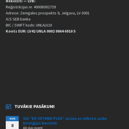
Rekvizīti — LVB:
Reģistrācijas nr. 40008002739
Adrese: Zemgales prospekts 9, Jelgava, LV-3001
A/S SEB banka
BIC / SWIFT kods: UNLALV2X
Konts EUR: LV42 UNLA 0002 0064 6910 5
TUVĀKIE PASĀKUMI
SIA “DK VETMED PLUS” aicina uz mīksto audu
AUG
ķirurģijas kursiem
8
All-day event