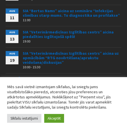
SIA “Bertas Nams” aicina uz semināru “Infekcijas
AUG
slimības starp mums. To diagnostika un profilakse”
11
11:00
SIA “Veterinārmedicīnas Izglītības centrs” aicina
AUG
piedalīties izglītojošā spēlē
13
19:00
SIA “Veterinārmedicīnas Izglītības centrs” aicina uz
AUG
apmācībām “RTG novērtēšana/aprakstu
19
veidošana/diskusijas”
10:00 - 15:30
VISI PASĀKUMI
Mēs savā vietnē izmantojam sīkfailus, lai sniegtu jums
visatbilstošāko pieredzi, atceroties jūsu preferences un
atkārtotus apmeklējumus. Noklikšķinot uz "Pieņemt visu", jūs
piekrītat VISU sīkfailu izmantošanai. Tomēr jūs varat apmeklēt
Sīkdatņu politika
Jaunumi
sadaļu Sīkfailu iestatījumi, lai sniegtu kontrolētu piekrišanu.
© 2026 LVB / DESIGN BY
WEBIO.LV
Sīkfailu iestatījumi
Akceptēt