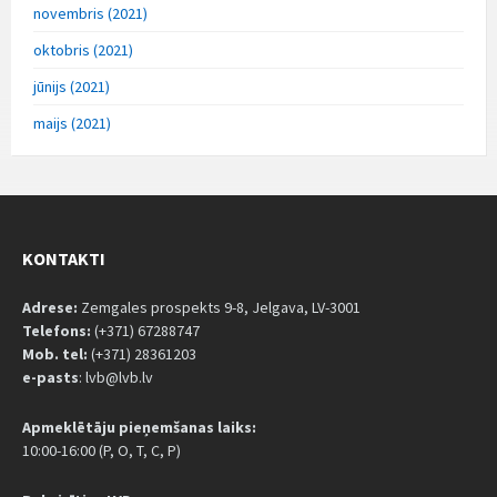
novembris (2021)
oktobris (2021)
jūnijs (2021)
maijs (2021)
KONTAKTI
Adrese:
Zemgales prospekts 9-8, Jelgava, LV-3001
Telefons:
(+371) 67288747
Mob. tel:
(+371) 28361203
e-pasts
: lvb@lvb.lv
Apmeklētāju pieņemšanas laiks:
10:00-16:00 (P, O, T, C, P)