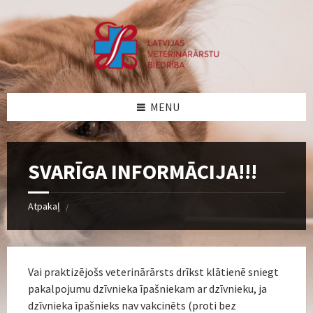
Skip
Skip
Skip
Skip
to
to
to
to
content
left
right
footer
sidebar
sidebar
MENU
SVARĪGA INFORMĀCIJA!!!
Atpakaļ
/
Vai praktizējošs veterinārārsts drīkst klātienē sniegt
pakalpojumu dzīvnieka īpašniekam ar dzīvnieku, ja
dzīvnieka īpašnieks nav vakcinēts (proti bez