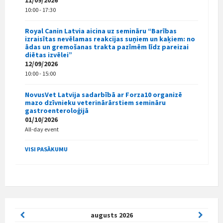
10:00 - 17:30
Royal Canin Latvia aicina uz semināru “Barības
izraisītas nevēlamas reakcijas suņiem un kaķiem: no
ādas un gremošanas trakta pazīmēm līdz pareizai
diētas izvēlei”
12/09/2026
10:00 - 15:00
NovusVet Latvija sadarbībā ar Forza10 organizē
mazo dzīvnieku veterinārārstiem semināru
gastroenteroloģijā
01/10/2026
All-day event
VISI PASĀKUMU
Previous
Next
augusts
2026