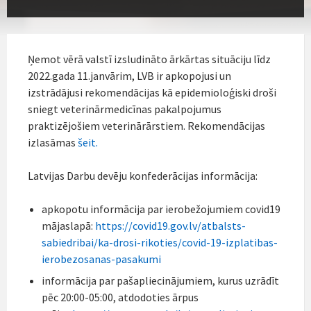
Ņemot vērā valstī izsludināto ārkārtas situāciju līdz
2022.gada 11.janvārim, LVB ir apkopojusi un
izstrādājusi rekomendācijas kā epidemioloģiski droši
sniegt veterinārmedicīnas pakalpojumus
praktizējošiem veterinārārstiem. Rekomendācijas
izlasāmas
šeit.
Latvijas Darbu devēju konfederācijas informācija:
apkopotu informācija par ierobežojumiem covid19
mājaslapā:
https://covid19.gov.lv/atbalsts-
sabiedribai/ka-drosi-rikoties/covid-19-izplatibas-
ierobezosanas-pasakumi
informācija par pašapliecinājumiem, kurus uzrādīt
pēc 20:00-05:00, atdodoties ārpus