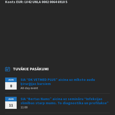
Konts EUR: LV42 UNLA 0002 0064 6910 5
TUVĀKIE PASĀKUMI
SIA “DK VETMED PLUS” aicina uz mīksto audu
AUG
ķirurģijas kursiem
8
All-day event
SIA “Bertas Nams” aicina uz semināru “Infekcijas
AUG
slimības starp mums. To diagnostika un profilakse”
11
11:00