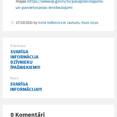
mājas
https://www.vp.gov.lv/lv/pasapliecinajums-
un-parvietosanas-ierobezojumi
27/10/2021
by
Iveta Vaškevica
in
Jaunumi
,
Visas ziņas
Previous
SVARĪGA
INFORMĀCIJA
DZĪVNIEKU
ĪPAŠNIEKIEM!!!
Next
SVARĪGA
INFORMĀCIJA!!!
0 Komentāri