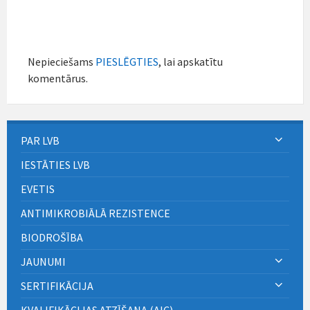
Nepieciešams
PIESLĒGTIES
, lai apskatītu
komentārus.
PAR LVB
IESTĀTIES LVB
EVETIS
ANTIMIKROBIĀLĀ REZISTENCE
BIODROŠĪBA
JAUNUMI
SERTIFIKĀCIJA
KVALIFIKĀCIJAS ATZĪŠANA (AIC)