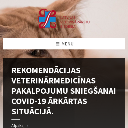
Skip
Skip
Skip
Skip
to
to
to
to
content
left
right
footer
sidebar
sidebar
MENU
REKOMENDĀCIJAS
VETERINĀRMEDICĪNAS
PAKALPOJUMU SNIEGŠANAI
COVID-19 ĀRKĀRTAS
SITUĀCIJĀ.
Atpakaļ
/