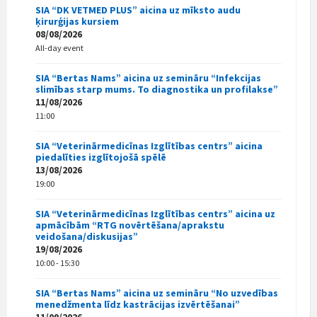
SIA “DK VETMED PLUS” aicina uz mīksto audu
ķirurģijas kursiem
08/08/2026
All-day event
SIA “Bertas Nams” aicina uz semināru “Infekcijas
slimības starp mums. To diagnostika un profilakse”
11/08/2026
11:00
SIA “Veterinārmedicīnas Izglītības centrs” aicina
piedalīties izglītojošā spēlē
13/08/2026
19:00
SIA “Veterinārmedicīnas Izglītības centrs” aicina uz
apmācībām “RTG novērtēšana/aprakstu
veidošana/diskusijas”
19/08/2026
10:00 - 15:30
SIA “Bertas Nams” aicina uz semināru “No uzvedības
menedžmenta līdz kastrācijas izvērtēšanai”
11/09/2026