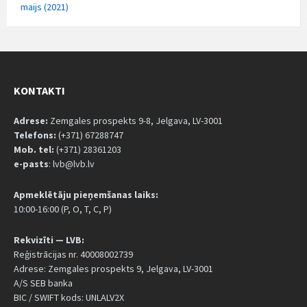
maijs (2021)
KONTAKTI
Adrese:
Zemgales prospekts 9-8, Jelgava, LV-3001
Telefons:
(+371) 67288747
Mob. tel:
(+371) 28361203
e-pasts
: lvb@lvb.lv
Apmeklētāju pieņemšanas laiks:
10:00-16:00 (P, O, T, C, P)
Rekvizīti — LVB:
Reģistrācijas nr. 40008002739
Adrese: Zemgales prospekts 9, Jelgava, LV-3001
A/S SEB banka
BIC / SWIFT kods: UNLALV2X