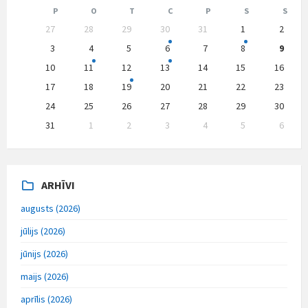
Month
Month
P
O
T
C
P
S
S
Skip
27
28
29
30
31
1
2
calendar
days
3
4
5
6
7
8
9
10
11
12
13
14
15
16
17
18
19
20
21
22
23
24
25
26
27
28
29
30
31
1
2
3
4
5
6
Back
to
calendar
days
ARHĪVI
augusts (2026)
jūlijs (2026)
jūnijs (2026)
maijs (2026)
aprīlis (2026)