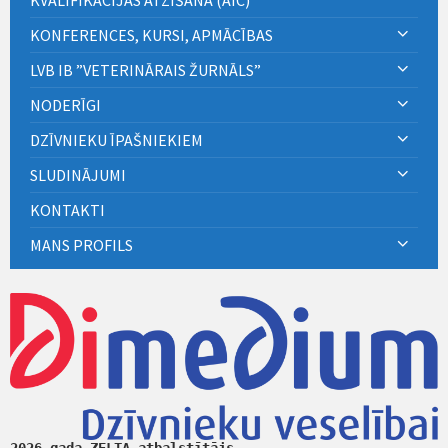
KONFERENCES, KURSI, APMĀCĪBAS
LVB IB ”VETERINĀRAIS ŽURNĀLS”
NODERĪGI
DZĪVNIEKU ĪPAŠNIEKIEM
SLUDINĀJUMI
KONTAKTI
MANS PROFILS
2026.gada ZELTA atbalstītājs