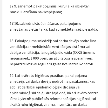
17.9. saņemot pakalpojumus, kuru laikā objektīvi
masku lietošana nav iespējama;
17.10. sabiedriskās ēdināšanas pakalpojumu
sniegšanas vietās laikā, kad apmeklētāji sēž pie galda.
18. Pakalpojuma sniedzējs vai darba devējs nodrošina
ventilāciju ar mehāniskās ventilācijas sistēmu vai
dabīgo ventilāciju, lai oglekļa dioksīda (CO2) līmenis
nepārsniedz 1 000 ppm, un atbilstoši iespējām veic
nepārtrauktu vai regulāru gaisa kvalitātes kontroli.
19. Lai ievērotu higiēnas prasības, pakalpojuma
sniedzējs vai darba devējs nodrošina pasākumus, kas
atbilst darbībai epidemioloģiski drošajā vai
epidemioloģiski daļēji drošajā vidē, kā arī ievēro centra
tīmekļvietnē publicētās rekomendācijas higiēnai, tai
skaitā roku higiēnai, virsmu, inventāra un darba