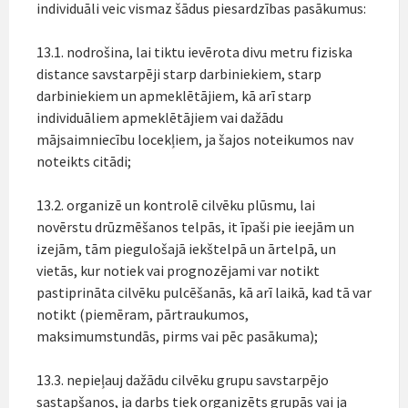
individuāli veic vismaz šādus piesardzības pasākumus:
13.1. nodrošina, lai tiktu ievērota divu metru fiziska
distance savstarpēji starp darbiniekiem, starp
darbiniekiem un apmeklētājiem, kā arī starp
individuāliem apmeklētājiem vai dažādu
mājsaimniecību locekļiem, ja šajos noteikumos nav
noteikts citādi;
13.2. organizē un kontrolē cilvēku plūsmu, lai
novērstu drūzmēšanos telpās, it īpaši pie ieejām un
izejām, tām piegulošajā iekštelpā un ārtelpā, un
vietās, kur notiek vai prognozējami var notikt
pastiprināta cilvēku pulcēšanās, kā arī laikā, kad tā var
notikt (piemēram, pārtraukumos,
maksimumstundās, pirms vai pēc pasākuma);
13.3. nepieļauj dažādu cilvēku grupu savstarpējo
sastapšanos, ja darbs tiek organizēts grupās vai ja