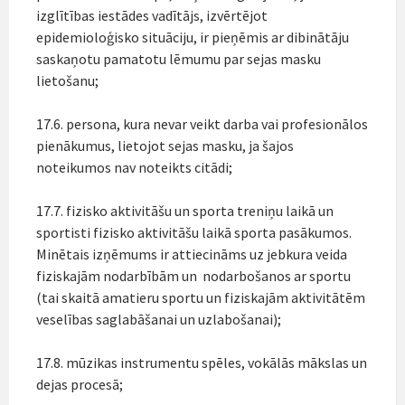
izglītības iestādes vadītājs, izvērtējot
epidemioloģisko situāciju, ir pieņēmis ar dibinātāju
saskaņotu pamatotu lēmumu par sejas masku
lietošanu;
17.6. persona, kura nevar veikt darba vai profesionālos
pienākumus, lietojot sejas masku, ja šajos
noteikumos nav noteikts citādi;
17.7. fizisko aktivitāšu un sporta treniņu laikā un
sportisti fizisko aktivitāšu laikā sporta pasākumos.
Minētais izņēmums ir attiecināms uz jebkura veida
fiziskajām nodarbībām un nodarbošanos ar sportu
(tai skaitā amatieru sportu un fiziskajām aktivitātēm
veselības saglabāšanai un uzlabošanai);
17.8. mūzikas instrumentu spēles, vokālās mākslas un
dejas procesā;