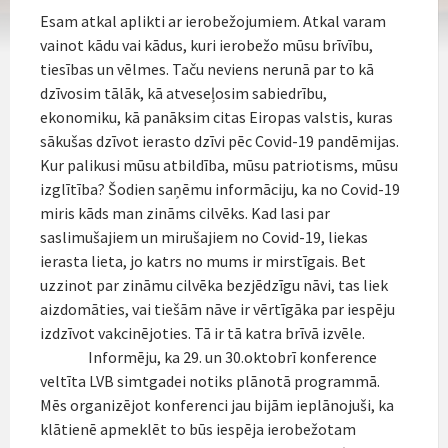
Esam atkal aplikti ar ierobežojumiem. Atkal varam
vainot kādu vai kādus, kuri ierobežo mūsu brīvību,
tiesības un vēlmes. Taču neviens nerunā par to kā
dzīvosim tālāk, kā atveseļosim sabiedrību,
ekonomiku, kā panāksim citas Eiropas valstis, kuras
sākušas dzīvot ierasto dzīvi pēc Covid-19 pandēmijas.
Kur palikusi mūsu atbildība, mūsu patriotisms, mūsu
izglītība? Šodien saņēmu informāciju, ka no Covid-19
miris kāds man zināms cilvēks. Kad lasi par
saslimušajiem un mirušajiem no Covid-19, liekas
ierasta lieta, jo katrs no mums ir mirstīgais. Bet
uzzinot par zināmu cilvēka bezjēdzīgu nāvi, tas liek
aizdomāties, vai tiešām nāve ir vērtīgāka par iespēju
izdzīvot vakcinējoties. Tā ir tā katra brīvā izvēle.
Informēju, ka 29. un 30.oktobrī konference
veltīta LVB simtgadei notiks plānotā programmā.
Mēs organizējot konferenci jau bijām ieplānojuši, ka
klātienē apmeklēt to būs iespēja ierobežotam