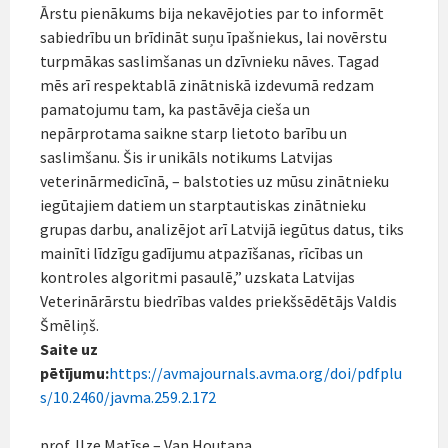
Ārstu pienākums bija nekavējoties par to informēt
sabiedrību un brīdināt suņu īpašniekus, lai novērstu
turpmākas saslimšanas un dzīvnieku nāves. Tagad
mēs arī respektablā zinātniskā izdevumā redzam
pamatojumu tam, ka pastāvēja cieša un
nepārprotama saikne starp lietoto barību un
saslimšanu. Šis ir unikāls notikums Latvijas
veterinārmedicīnā, – balstoties uz mūsu zinātnieku
iegūtajiem datiem un starptautiskas zinātnieku
grupas darbu, analizējot arī Latvijā iegūtus datus, tiks
mainīti līdzīgu gadījumu atpazīšanas, rīcības un
kontroles algoritmi pasaulē,” uzskata Latvijas
Veterinārārstu biedrības valdes priekšsēdētājs Valdis
Šmēliņš.
Saite uz
pētījumu:
https://avmajournals.avma.org/doi/pdfplu
s/10.2460/javma.259.2.172
prof. Ilze Matīse – Van Houtana