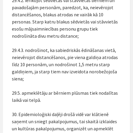
29.4.2. ierīkojot sēdvietas vai stāvvietas bērniem un
pavadošajām personām, paredzot, ka, neievērojot
distancēšanos, blakus atrodas ne vairāk kā 10
personas. Starp katru blakus sēdvietās vai stāvvietās
esošu mājsaimniecības personu grupu tiek
nodrošināta divu metru distance;
29.4.3. nodrošinot, ka sabiedriskās ēdināšanas vietā,
neievērojot distancēšanos, pie viena galdiņa atrodas
līdz 10 personām, un nodrošinot 1,5 metru starp
galdiņiem, ja starp tiem nav izveidota norobežojoša
siena;
29.5. apmeklētāju ar bērniem plūsmas tiek nodalītas
laikā vai telpā.
30. Epidemioloģiski daļēji drošā vidē var klātienē
saņemt un sniegt pakalpojumus, tai skaitā izklaides
un kultūras pakalpojumus, organizēt un apmeklēt