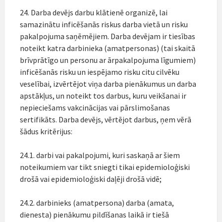
24. Darba devējs darbu klātienē organizē, lai
samazinātu inficēšanās riskus darba vietā un risku
pakalpojuma saņēmējiem. Darba devējam ir tiesības
noteikt katra darbinieka (amatpersonas) (tai skaitā
brīvprātīgo un personu ar ārpakalpojuma līgumiem)
inficēšanās risku un iespējamo risku citu cilvēku
veselībai, izvērtējot viņa darba pienākumus un darba
apstākļus, un noteikt tos darbus, kuru veikšanai ir
nepieciešams vakcinācijas vai pārslimošanas
sertifikāts. Darba devējs, vērtējot darbus, ņem vērā
šādus kritērijus:
24.1. darbi vai pakalpojumi, kuri saskaņā ar šiem
noteikumiem var tikt sniegti tikai epidemioloģiski
drošā vai epidemioloģiski daļēji drošā vidē;
24.2. darbinieks (amatpersona) darba (amata,
dienesta) pienākumu pildīšanas laikā ir tiešā