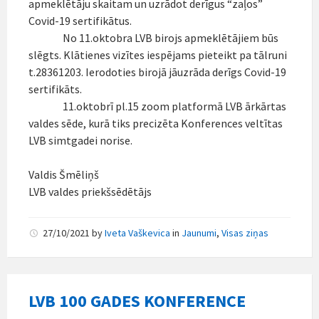
apmeklētāju skaitam un uzrādot derīgus “zaļos”
Covid-19 sertifikātus.
No 11.oktobra LVB birojs apmeklētājiem būs
slēgts. Klātienes vizītes iespējams pieteikt pa tālruni
t.28361203. Ierodoties birojā jāuzrāda derīgs Covid-19
sertifikāts.
11.oktobrī pl.15 zoom platformā LVB ārkārtas
valdes sēde, kurā tiks precizēta Konferences veltītas
LVB simtgadei norise.
Valdis Šmēliņš
LVB valdes priekšsēdētājs
27/10/2021
by
Iveta Vaškevica
in
Jaunumi
,
Visas ziņas
LVB 100 GADES KONFERENCE