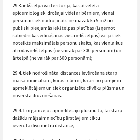
29.3. iekštelpā vai teritorijā, kas atvēlēta
epidemioloģiski drošajai videi ar bērniem, vienai
personai tiek nodrošināts ne mazāk kā 5 m2 no
publiski pieejamās iekštelpas platības (izņemot
sabiedriskās ēdināšanas vietā iekštelpās) vai ja tiek
noteikts maksimālais personu skaits, kas vienlaikus
atrodas iekštelpās (ne vairāk par 300 personām) un
ārtelpā (ne vairāk par 500 personām);
29.4. tiek nodrošināta distances ievērošana starp
mājsaimniecībām, kurās ir bērni, kā arī no pārējiem
apmeklētājiem un tiek organizēta cilvēku plūsma un
novērsta drūzmēšanās:
29.4.1. organizējot apmeklētāju plūsmu tā, lai starp
dažādu mājsaimniecību pārstāvjiem tiktu
ievērota divu metru distance;