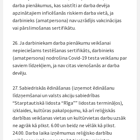
darba pienākumus, kas saistīti ar darba devēja
apzinātajiem inficēšanās riskiem darba vietā, ja
darbinieks (amatpersona) nav uzrādījis vakcinācijas
vai pārslimošanas sertifikātu.
26. Ja darbiniekam darba pienākumu veikšanai
nepieciešams testēšanas sertifikāts, darbinieks
(amatpersona) nodrošina Covid-19 testa veikšanu par
saviem līdzekļiem, ja nav citas vienošanās ar darba
devēju.
27. Sabiedriskās ēdināšanas (izņemot ēdināšanu
līdzņemšanai un valsts akciju sabiedrības
“Starptautiskā lidosta “Rīga”” lidostas termināļos),
izklaides, kultūras pakalpojumu, kā arī reliģiskās
darbības veikšanas vietas un kultūrvietas darbu uzsāk
ne agrāk kā plkst. 6.00 un beidz ne vēlāk kā plkst.
24.00. Darba laika izņēmumus reliģisko darbību