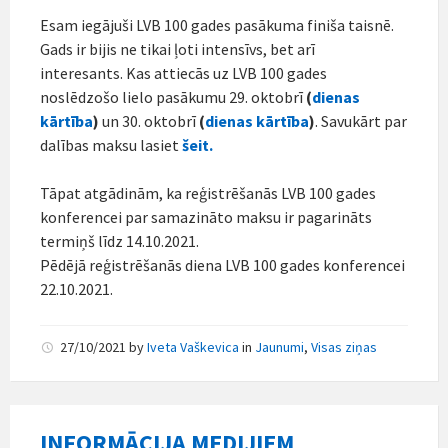
Esam iegājuši LVB 100 gades pasākuma finiša taisnē.
Gads ir bijis ne tikai ļoti intensīvs, bet arī
interesants. Kas attiecās uz LVB 100 gades
noslēdzošo lielo pasākumu 29. oktobrī
(
dienas
kārtība
)
un 30. oktobrī
(
dienas kārtība
)
. Savukārt par
dalības maksu lasiet
šeit.
Tāpat atgādinām, ka reģistrēšanās LVB 100 gades
konferencei par samazināto maksu ir pagarināts
termiņš līdz 14.10.2021.
Pēdējā reģistrēšanās diena LVB 100 gades konferencei
22.10.2021.
27/10/2021
by
Iveta Vaškevica
in
Jaunumi
,
Visas ziņas
INFORMĀCIJA MEDIJIEM