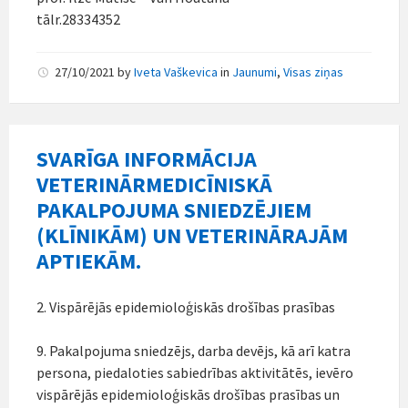
tālr.28334352
27/10/2021
by
Iveta Vaškevica
in
Jaunumi
,
Visas ziņas
SVARĪGA INFORMĀCIJA
VETERINĀRMEDICĪNISKĀ
PAKALPOJUMA SNIEDZĒJIEM
(KLĪNIKĀM) UN VETERINĀRAJĀM
APTIEKĀM.
2. Vispārējās epidemioloģiskās drošības prasības
9. Pakalpojuma sniedzējs, darba devējs, kā arī katra
persona, piedaloties sabiedrības aktivitātēs, ievēro
vispārējās epidemioloģiskās drošības prasības un