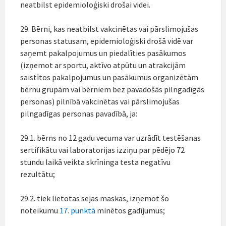
neatbilst epidemioloģiski drošai videi.
29. Bērni, kas neatbilst vakcinētas vai pārslimojušas
personas statusam, epidemioloģiski drošā vidē var
saņemt pakalpojumus un piedalīties pasākumos
(izņemot ar sportu, aktīvo atpūtu un atrakcijām
saistītos pakalpojumus un pasākumus organizētām
bērnu grupām vai bērniem bez pavadošās pilngadīgās
personas) pilnībā vakcinētas vai pārslimojušas
pilngadīgas personas pavadībā, ja:
29.1. bērns no 12 gadu vecuma var uzrādīt testēšanas
sertifikātu vai laboratorijas izziņu par pēdējo 72
stundu laikā veikta skrīninga testa negatīvu
rezultātu;
29.2. tiek lietotas sejas maskas, izņemot šo
noteikumu
17. punktā
minētos gadījumus;