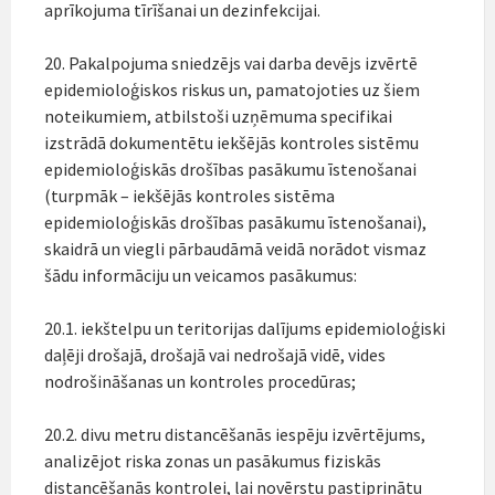
aprīkojuma tīrīšanai un dezinfekcijai.
20. Pakalpojuma sniedzējs vai darba devējs izvērtē
epidemioloģiskos riskus un, pamatojoties uz šiem
noteikumiem, atbilstoši uzņēmuma specifikai
izstrādā dokumentētu iekšējās kontroles sistēmu
epidemioloģiskās drošības pasākumu īstenošanai
(turpmāk – iekšējās kontroles sistēma
epidemioloģiskās drošības pasākumu īstenošanai),
skaidrā un viegli pārbaudāmā veidā norādot vismaz
šādu informāciju un veicamos pasākumus:
20.1. iekštelpu un teritorijas dalījums epidemioloģiski
daļēji drošajā, drošajā vai nedrošajā vidē, vides
nodrošināšanas un kontroles procedūras;
20.2. divu metru distancēšanās iespēju izvērtējums,
analizējot riska zonas un pasākumus fiziskās
distancēšanās kontrolei, lai novērstu pastiprinātu