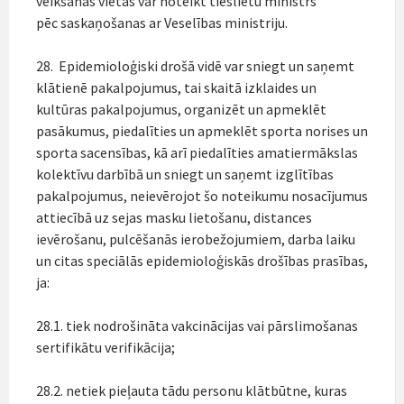
veikšanas vietās var noteikt tieslietu ministrs
pēc saskaņošanas ar Veselības ministriju.
28. Epidemioloģiski drošā vidē var sniegt un saņemt
klātienē pakalpojumus, tai skaitā izklaides un
kultūras pakalpojumus, organizēt un apmeklēt
pasākumus, piedalīties un apmeklēt sporta norises un
sporta sacensības, kā arī piedalīties amatiermākslas
kolektīvu darbībā un sniegt un saņemt izglītības
pakalpojumus, neievērojot šo noteikumu nosacījumus
attiecībā uz sejas masku lietošanu, distances
ievērošanu, pulcēšanās ierobežojumiem, darba laiku
un citas speciālās epidemioloģiskās drošības prasības,
ja:
28.1. tiek nodrošināta vakcinācijas vai pārslimošanas
sertifikātu verifikācija;
28.2. netiek pieļauta tādu personu klātbūtne, kuras