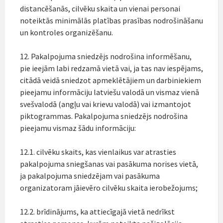
distancēšanās, cilvēku skaita un vienai personai
noteiktās minimālās platības prasības nodrošināšanu
un kontroles organizēšanu.
12. Pakalpojuma sniedzējs nodrošina informēšanu,
pie ieejām labi redzamā vietā vai, ja tas nav iespējams,
citādā veidā sniedzot apmeklētājiem un darbiniekiem
pieejamu informāciju latviešu valodā un vismaz vienā
svešvalodā (angļu vai krievu valodā) vai izmantojot
piktogrammas. Pakalpojuma sniedzējs nodrošina
pieejamu vismaz šādu informāciju:
12.1. cilvēku skaits, kas vienlaikus var atrasties
pakalpojuma sniegšanas vai pasākuma norises vietā,
ja pakalpojuma sniedzējam vai pasākuma
organizatoram jāievēro cilvēku skaita ierobežojums;
12.2. brīdinājums, ka attiecīgajā vietā nedrīkst