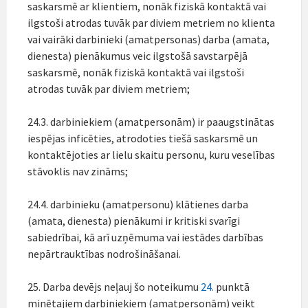
saskarsmē ar klientiem, nonāk fiziskā kontaktā vai
ilgstoši atrodas tuvāk par diviem metriem no klienta
vai vairāki darbinieki (amatpersonas) darba (amata,
dienesta) pienākumus veic ilgstošā savstarpējā
saskarsmē, nonāk fiziskā kontaktā vai ilgstoši
atrodas tuvāk par diviem metriem;
24.3. darbiniekiem (amatpersonām) ir paaugstinātas
iespējas inficēties, atrodoties tiešā saskarsmē un
kontaktējoties ar lielu skaitu personu, kuru veselības
stāvoklis nav zināms;
24.4. darbinieku (amatpersonu) klātienes darba
(amata, dienesta) pienākumi ir kritiski svarīgi
sabiedrībai, kā arī uzņēmuma vai iestādes darbības
nepārtrauktības nodrošināšanai.
25. Darba devējs neļauj šo noteikumu
24.
punktā
minētajiem darbiniekiem (amatpersonām) veikt