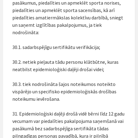
pasākumus, piedalīties un apmeklēt sporta norises,
piedalīties un apmeklēt sporta sacensības, kā arī
piedalīties amatiermākslas kolektīvu darbībā, sniegt
un saņemt izglītības pakalpojumus, ja tiek
nodrošināta:
30.1. sadarbspējīgu sertifikātu verifikācija;
30.2. netiek pieļauta tādu personu klātbūtne, kuras
neatbilst epidemioloģiski daļēji drošai videi;
30.3. tiek nodrošināta šajos noteikumos noteikto
vispārējo un specifisko epidemioloģiskās drošības
noteikumu ievērošana.
31. Epidemioloģiski daļēji drošā vidē bērni līdz 12 gadu
vecumam var piedalīties pakalpojuma saņemšanā vai
pasākumā bez sadarbspējīga sertifikāta tādas
pilngadīgas personas pavadībā, kura ir pilnībā