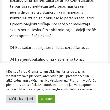
pakalpojuma norises laikā vai arī ka koplietošanas
telpās visi apmeklētāji lieto sejas maskas un
ievēro divu metru distanci un ka ir iespējams
kontrolēt attiecīgajā vidē esošo personu atbilstību.
Epidemioloģiski drošajā vidē esošo apmeklētāju
skaits netiek ieskaitīts epidemioloģiski daļēji drošās
vides apmeklētāju skaitā.
34. Bez sadarbspējīga sertifikāta uzrādīšanas var:
34.1. saņemt pakalpojumu klātienē, ja to nav
iespējams sniegt attālināti un pakalpojuma
sniegšana attālināti rada risku
Mēs savā vietnē izmantojam sīkfailus, lai sniegtu jums
visatbilstošāko pieredzi, atceroties jūsu preferences un
cilvēka pamattiesību nodrošināšanai, kā arī var
atkārtotus apmeklējumus. Noklikšķinot uz "Pieņemt visu", jūs
saņemt atbalstu psiholoģiskās palīdzības grupās, ja
piekrītat VISU sīkfailu izmantošanai. Tomēr jūs varat apmeklēt
pasākuma organizatoram, pakalpojuma sniedzējam
sadaļu Sīkfailu iestatījumi, lai sniegtu kontrolētu piekrišanu.
vai grupas vadītājam ir derīgs
Sīkfailu iestatījumi
Akceptēt
sadarbspējīgs sertifikāts, un privātajos un publiskajos
pasākumos, tai skaitā valsts garantētās un