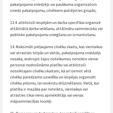
pakalpojuma sniedzējs vai pasākuma organizators
sniedz pakalpojumu, cilvēkiem pulcējoties grupās;
13.4. atbilstoši iespējām un darba specifikai organizē
attālinātā darba veikšanu, attālinātu saimniecisko vai
publisko pakalpojumu sniegšanu un izmantošanu.
14. Maksimāli pieļaujamo cilvēku skaitu, kas vienlaikus
var atrasties telpās un vietās, pakalpojuma sniedzējs
nosaka, ievērojot šajos noteikumos noteikto vienai
personai nodrošināmo platību vai atbilstoši
noteiktajam cilvēku skaitam, kā arī ņemot vērā
cilvēku paredzamo uzvedību un iespējas organizēt
cilvēku plūsmu, lai novērstu drūzmēšanos. Vietā, kur
platība ir mazāka par noteikto, vienlaikus var
atrasties tikai viens apmeklētājs vai vienas
mājsaimniecības locekļi.