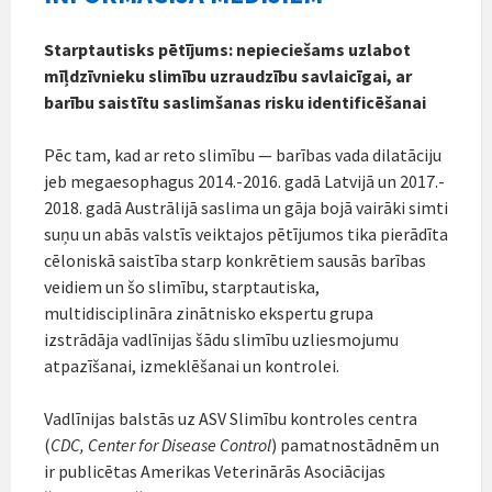
Starptautisks pētījums: nepieciešams uzlabot
mīļdzīvnieku slimību uzraudzību savlaicīgai, ar
barību saistītu saslimšanas risku identificēšanai
Pēc tam, kad ar reto slimību — barības vada dilatāciju
jeb megaesophagus 2014.-2016. gadā Latvijā un 2017.-
2018. gadā Austrālijā saslima un gāja bojā vairāki simti
suņu un abās valstīs veiktajos pētījumos tika pierādīta
cēloniskā saistība starp konkrētiem sausās barības
veidiem un šo slimību, starptautiska,
multidisciplināra zinātnisko ekspertu grupa
izstrādāja vadlīnijas šādu slimību uzliesmojumu
atpazīšanai, izmeklēšanai un kontrolei.
Vadlīnijas balstās uz ASV Slimību kontroles centra
(
CDC, Center for Disease Control
) pamatnostādnēm un
ir publicētas Amerikas Veterinārās Asociācijas