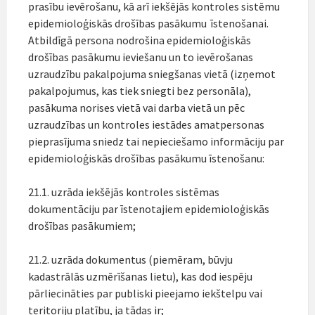
prasību ievērošanu, kā arī iekšējās kontroles sistēmu
epidemioloģiskās drošības pasākumu īstenošanai.
Atbildīgā persona nodrošina epidemioloģiskās
drošības pasākumu ieviešanu un to ievērošanas
uzraudzību pakalpojuma sniegšanas vietā (izņemot
pakalpojumus, kas tiek sniegti bez personāla),
pasākuma norises vietā vai darba vietā un pēc
uzraudzības un kontroles iestādes amatpersonas
pieprasījuma sniedz tai nepieciešamo informāciju par
epidemioloģiskās drošības pasākumu īstenošanu:
21.1. uzrāda iekšējās kontroles sistēmas
dokumentāciju par īstenotajiem epidemioloģiskās
drošības pasākumiem;
21.2. uzrāda dokumentus (piemēram, būvju
kadastrālās uzmērīšanas lietu), kas dod iespēju
pārliecināties par publiski pieejamo iekštelpu vai
teritoriju platību, ja tādas ir;