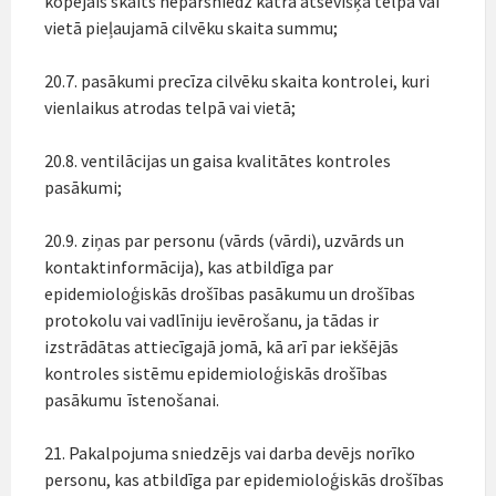
kopējais skaits nepārsniedz katrā atsevišķā telpā vai
vietā pieļaujamā cilvēku skaita summu;
20.7. pasākumi precīza cilvēku skaita kontrolei, kuri
vienlaikus atrodas telpā vai vietā;
20.8. ventilācijas un gaisa kvalitātes kontroles
pasākumi;
20.9. ziņas par personu (vārds (vārdi), uzvārds un
kontaktinformācija), kas atbildīga par
epidemioloģiskās drošības pasākumu un drošības
protokolu vai vadlīniju ievērošanu, ja tādas ir
izstrādātas attiecīgajā jomā, kā arī par iekšējās
kontroles sistēmu epidemioloģiskās drošības
pasākumu īstenošanai.
21. Pakalpojuma sniedzējs vai darba devējs norīko
personu, kas atbildīga par epidemioloģiskās drošības