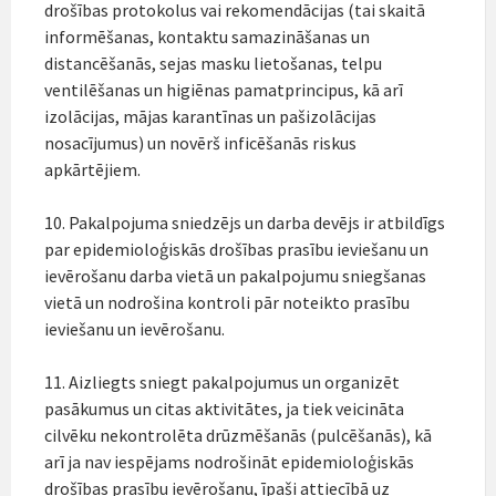
drošības protokolus vai rekomendācijas (tai skaitā
informēšanas, kontaktu samazināšanas un
distancēšanās, sejas masku lietošanas, telpu
ventilēšanas un higiēnas pamatprincipus, kā arī
izolācijas, mājas karantīnas un pašizolācijas
nosacījumus) un novērš inficēšanās riskus
apkārtējiem.
10. Pakalpojuma sniedzējs un darba devējs ir atbildīgs
par epidemioloģiskās drošības prasību ieviešanu un
ievērošanu darba vietā un pakalpojumu sniegšanas
vietā un nodrošina kontroli pār noteikto prasību
ieviešanu un ievērošanu.
11. Aizliegts sniegt pakalpojumus un organizēt
pasākumus un citas aktivitātes, ja tiek veicināta
cilvēku nekontrolēta drūzmēšanās (pulcēšanās), kā
arī ja nav iespējams nodrošināt epidemioloģiskās
drošības prasību ievērošanu, īpaši attiecībā uz