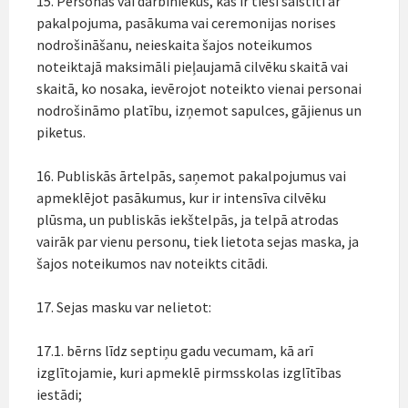
15. Personas vai darbiniekus, kas ir tieši saistīti ar
pakalpojuma, pasākuma vai ceremonijas norises
nodrošināšanu, neieskaita šajos noteikumos
noteiktajā maksimāli pieļaujamā cilvēku skaitā vai
skaitā, ko nosaka, ievērojot noteikto vienai personai
nodrošināmo platību, izņemot sapulces, gājienus un
piketus.
16. Publiskās ārtelpās, saņemot pakalpojumus vai
apmeklējot pasākumus, kur ir intensīva cilvēku
plūsma, un publiskās iekštelpās, ja telpā atrodas
vairāk par vienu personu, tiek lietota sejas maska, ja
šajos noteikumos nav noteikts citādi.
17. Sejas masku var nelietot:
17.1. bērns līdz septiņu gadu vecumam, kā arī
izglītojamie, kuri apmeklē pirmsskolas izglītības
iestādi;