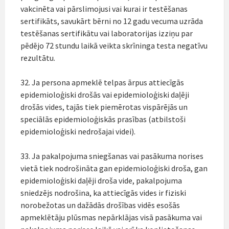
vakcinēta vai pārslimojusi vai kurai ir testēšanas
sertifikāts, savukārt bērni no 12 gadu vecuma uzrāda
testēšanas sertifikātu vai laboratorijas izziņu par
pēdējo 72 stundu laikā veikta skrīninga testa negatīvu
rezultātu.
32. Ja persona apmeklē telpas ārpus attiecīgās
epidemioloģiski drošās vai epidemioloģiski daļēji
drošās vides, tajās tiek piemērotas vispārējās un
speciālās epidemioloģiskās prasības (atbilstoši
epidemioloģiski nedrošajai videi).
33. Ja pakalpojuma sniegšanas vai pasākuma norises
vietā tiek nodrošināta gan epidemioloģiski droša, gan
epidemioloģiski daļēji droša vide, pakalpojuma
sniedzējs nodrošina, ka attiecīgās vides ir fiziski
norobežotas un dažādās drošības vidēs esošās
apmeklētāju plūsmas nepārklājas visā pasākuma vai