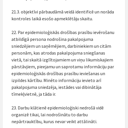
21.3. objektīvi pārbaudāmā veidā identificē un norāda
kontroles laikā esošo apmeklētāju skaitu.
22. Par epidemioloģiskās drošības prasību ievērošanu
atbildīgā persona nodrošina pakalpojuma
sniedzējiem un saņēmējiem, darbiniekiem un citām
personām, kas atrodas pakalpojuma sniegšanas
vietā, tai skaitā izglītojamiem un viņu likumiskajiem
pārstāvjiem, pieejamu un saprotamu informāciju par
epidemioloģiskās drošības prasību ieviešanas un
izpildes kārtību. Minēto informāciju ievieto arī
pakalpojuma sniedzēja, iestādes vai dibinātāja
tīmekļvietnē, ja tāda ir.
23. Darbu klātienē epidemioloģiski nedrošā vidē
organizē tikai, lai nodrošinātu to darbu
nepārtrauktību, kurus nevar veikt attālināti.