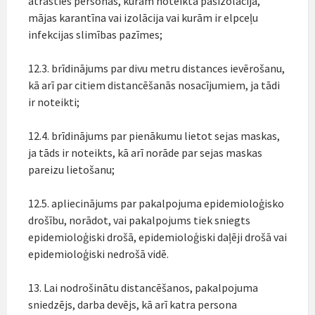
atrasties personas, kurām noteikta pašizolācija,
mājas karantīna vai izolācija vai kurām ir elpceļu
infekcijas slimības pazīmes;
12.3. brīdinājums par divu metru distances ievērošanu,
kā arī par citiem distancēšanās nosacījumiem, ja tādi
ir noteikti;
12.4. brīdinājums par pienākumu lietot sejas maskas,
ja tāds ir noteikts, kā arī norāde par sejas maskas
pareizu lietošanu;
12.5. apliecinājums par pakalpojuma epidemioloģisko
drošību, norādot, vai pakalpojums tiek sniegts
epidemioloģiski drošā, epidemioloģiski daļēji drošā vai
epidemioloģiski nedrošā vidē.
13. Lai nodrošinātu distancēšanos, pakalpojuma
sniedzējs, darba devējs, kā arī katra persona