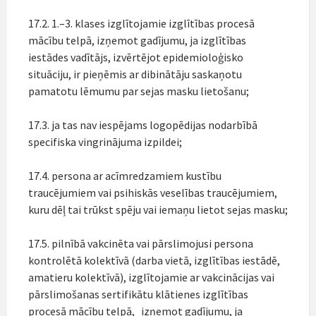
17.2. 1.–3. klases izglītojamie izglītības procesā
mācību telpā, izņemot gadījumu, ja izglītības
iestādes vadītājs, izvērtējot epidemioloģisko
situāciju, ir pieņēmis ar dibinātāju saskaņotu
pamatotu lēmumu par sejas masku lietošanu;
17.3. ja tas nav iespējams logopēdijas nodarbībā
specifiska vingrinājuma izpildei;
17.4. persona ar acīmredzamiem kustību
traucējumiem vai psihiskās veselības traucējumiem,
kuru dēļ tai trūkst spēju vai iemaņu lietot sejas masku;
17.5. pilnībā vakcinēta vai pārslimojusi persona
kontrolētā kolektīvā (darba vietā, izglītības iestādē,
amatieru kolektīvā), izglītojamie ar vakcinācijas vai
pārslimošanas sertifikātu klātienes izglītības
procesā mācību telpā, izņemot gadījumu, ja