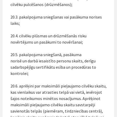
cilvēku pulcēšanos (drūzmēšanos);
20.3. pakalpojuma sniegšanas vai pasākuma norises
laiks;
20.4. cilvēku plūsmas un drūzmēšanās risku
novērtējums un pasākumi to novēršanai;
20.5. pakalpojuma sniegšanā, pasākuma
norisē un darbā iesaistīto personu skaits, derīgu
sadarbspējīgu sertifikātu esība un procedūras to
kontrolei;
20.6. aprēķini par maksimāli pieļaujamo cilvēku skaitu,
kas vienlaikus var atrasties telpā vai vietā, ievērojot
šajos noteikumos minētos nosacījumus. Aprēķinot
maksimāli pieļaujamo cilvēku skaitu savstarpēji
savienotās telpās (piemēram, tirdzniecības centrā),