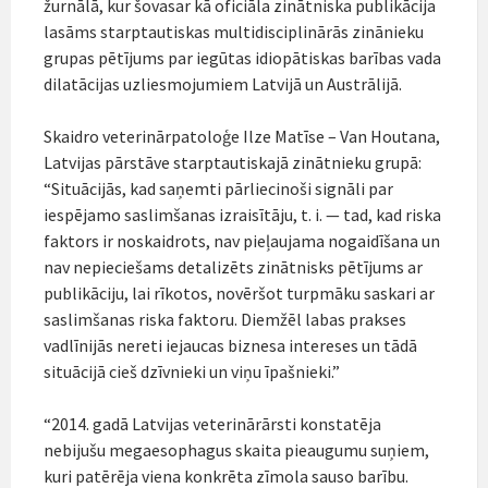
žurnālā, kur šovasar kā oficiāla zinātniska publikācija
lasāms starptautiskas multidisciplinārās zinānieku
grupas pētījums par iegūtas idiopātiskas barības vada
dilatācijas uzliesmojumiem Latvijā un Austrālijā.
Skaidro veterinārpatoloģe Ilze Matīse – Van Houtana,
Latvijas pārstāve starptautiskajā zinātnieku grupā:
“Situācijās, kad saņemti pārliecinoši signāli par
iespējamo saslimšanas izraisītāju, t. i. — tad, kad riska
faktors ir noskaidrots, nav pieļaujama nogaidīšana un
nav nepieciešams detalizēts zinātnisks pētījums ar
publikāciju, lai rīkotos, novēršot turpmāku saskari ar
saslimšanas riska faktoru. Diemžēl labas prakses
vadlīnijās nereti iejaucas biznesa intereses un tādā
situācijā cieš dzīvnieki un viņu īpašnieki.”
“2014. gadā Latvijas veterinārārsti konstatēja
nebijušu megaesophagus skaita pieaugumu suņiem,
kuri patērēja viena konkrēta zīmola sauso barību.