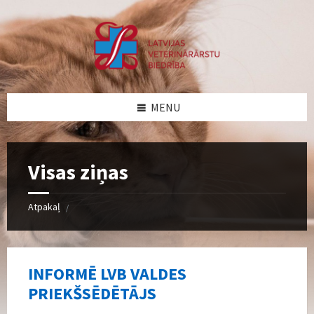
Skip
Skip
Skip
Skip
to
to
to
to
content
left
right
footer
sidebar
sidebar
MENU
Visas ziņas
Atpakaļ
/
INFORMĒ LVB VALDES
PRIEKŠSĒDĒTĀJS