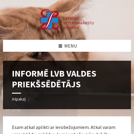
Skip
Skip
Skip
Skip
to
to
to
to
content
left
right
footer
sidebar
sidebar
MENU
INFORMĒ LVB VALDES
PRIEKŠSĒDĒTĀJS
Atpakaļ
/
Esam atkal aplikti ar ierobežojumiem. Atkal varam