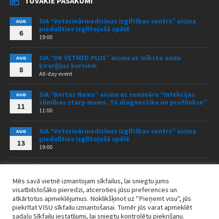
TUVĀKIE PASĀKUMI
SIA “Veterinārmedicīnas Izglītības centrs” aicina
AUG
piedalīties izglītojošā spēlē
6
19:00
SIA “DK VETMED PLUS” aicina uz mīksto audu
AUG
ķirurģijas kursiem
8
All-day event
SIA “Bertas Nams” aicina uz semināru “Infekcijas
AUG
slimības starp mums. To diagnostika un profilakse”
11
11:00
SIA “Veterinārmedicīnas Izglītības centrs” aicina
AUG
piedalīties izglītojošā spēlē
13
19:00
VISI PASĀKUMI
Mēs savā vietnē izmantojam sīkfailus, lai sniegtu jums
visatbilstošāko pieredzi, atceroties jūsu preferences un
atkārtotus apmeklējumus. Noklikšķinot uz "Pieņemt visu", jūs
piekrītat VISU sīkfailu izmantošanai. Tomēr jūs varat apmeklēt
Sīkdatņu politika
Jaunumi
sadaļu Sīkfailu iestatījumi, lai sniegtu kontrolētu piekrišanu.