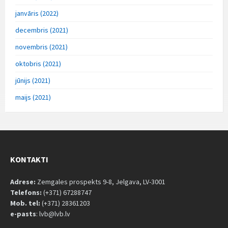
janvāris (2022)
decembris (2021)
novembris (2021)
oktobris (2021)
jūnijs (2021)
maijs (2021)
KONTAKTI
Adrese:
Zemgales prospekts 9-8, Jelgava, LV-3001
Telefons:
(+371) 67288747
Mob. tel:
(+371) 28361203
e-pasts
: lvb@lvb.lv