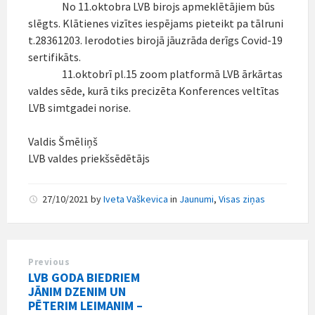
No 11.oktobra LVB birojs apmeklētājiem būs
slēgts. Klātienes vizītes iespējams pieteikt pa tālruni
t.28361203. Ierodoties birojā jāuzrāda derīgs Covid-19
sertifikāts.
11.oktobrī pl.15 zoom platformā LVB ārkārtas
valdes sēde, kurā tiks precizēta Konferences veltītas
LVB simtgadei norise.
Valdis Šmēliņš
LVB valdes priekšsēdētājs
27/10/2021
by
Iveta Vaškevica
in
Jaunumi
,
Visas ziņas
Previous
LVB GODA BIEDRIEM
JĀNIM DZENIM UN
PĒTERIM LEIMANIM –