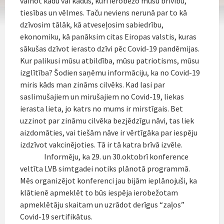
vainot kādu vai kādus, kuri ierobežo mūsu brīvību,
tiesības un vēlmes. Taču neviens nerunā par to kā
dzīvosim tālāk, kā atveseļosim sabiedrību,
ekonomiku, kā panāksim citas Eiropas valstis, kuras
sākušas dzīvot ierasto dzīvi pēc Covid-19 pandēmijas.
Kur palikusi mūsu atbildība, mūsu patriotisms, mūsu
izglītība? Šodien saņēmu informāciju, ka no Covid-19
miris kāds man zināms cilvēks. Kad lasi par
saslimušajiem un mirušajiem no Covid-19, liekas
ierasta lieta, jo katrs no mums ir mirstīgais. Bet
uzzinot par zināmu cilvēka bezjēdzīgu nāvi, tas liek
aizdomāties, vai tiešām nāve ir vērtīgāka par iespēju
izdzīvot vakcinējoties. Tā ir tā katra brīvā izvēle.
Informēju, ka 29. un 30.oktobrī konference
veltīta LVB simtgadei notiks plānotā programmā.
Mēs organizējot konferenci jau bijām ieplānojuši, ka
klātienē apmeklēt to būs iespēja ierobežotam
apmeklētāju skaitam un uzrādot derīgus “zaļos”
Covid-19 sertifikātus.