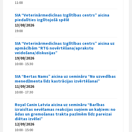
11:00
SIA “Veterinārmedicīnas Izglītības centrs” aicina
piedalīties izglītojošā spēlē
13/08/2026
19:00
SIA “Veterinārmedicīnas Izglītības centrs” aicina uz
apmācībām “RTG novērtēšana/aprakstu
veidošana/diskusijas”
19/08/2026
10:00 - 15:30
SIA “Bertas Nams” aicina uz semināru “No uzvedības
menedžmenta līdz kastrācijas izvērtēšanai”
11/09/2026
10:00 - 17:30
Royal Canin Latvia aicina uz semināru “Barības
izraisītas nevēlamas reakcijas suņiem un kaķiem: no
ādas un gremošanas trakta pazīmēm līdz pareizai
diētas izvēlei”
12/09/2026
10:00 - 15:00