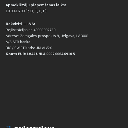
Apmeklētāju pieņemšanas laiks:
10:00-16:00 (P, O, T, C, P)
Rekvizīti — LVB:
Reģistrācijas nr. 40008002739
Adrese: Zemgales prospekts 9, Jelgava, LV-3001
A/S SEB banka
BIC / SWIFT kods: UNLALV2X
Konts EUR: LV42 UNLA 0002 0064 6910 5