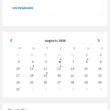
VISI PASĀKUMU
Previous
Next
augusts
2026
Month
Month
P
O
T
C
P
S
S
Skip
27
28
29
30
31
1
2
calendar
days
3
4
5
6
7
8
9
10
11
12
13
14
15
16
17
18
19
20
21
22
23
24
25
26
27
28
29
30
31
1
2
3
4
5
6
Back
to
calendar
days