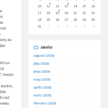
10
11
12
13
14
15
16
ja
17
18
19
20
21
22
23
ek
24
25
26
27
28
29
30
bas
31
1
2
3
4
5
6
enai
Back
n
to
calendar
sim, ka
days
ijas
ARHĪVI
augusts (2026)
nēti un
jūlijs (2026)
otā
jūnijs (2026)
s”, mazos
maijs (2026)
m kucēm,
aprīlis (2026)
ālās
marts (2026)
ži cieš
vnieku
februāris (2026)