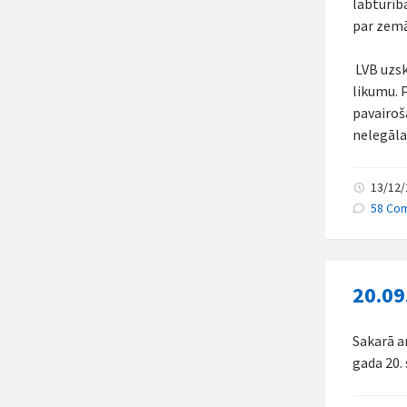
labturīb
par zemā
LVB uzsk
likumu. P
pavairoš
nelegāla
13/12
58 Co
20.09
Sakarā a
gada 20.