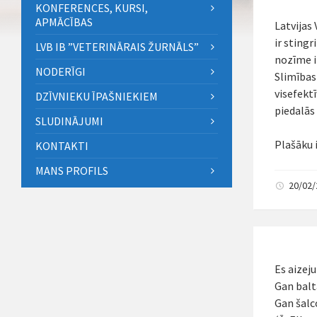
KONFERENCES, KURSI,
APMĀCĪBAS
Latvijas
ir sting
LVB IB ”VETERINĀRAIS ŽURNĀLS”
nozīme i
NODERĪGI
Slimības 
visefekt
DZĪVNIEKU ĪPAŠNIEKIEM
piedalās
SLUDINĀJUMI
Plašāku 
KONTAKTI
MANS PROFILS
20/02
Es aizej
Gan baltā
Gan šalc