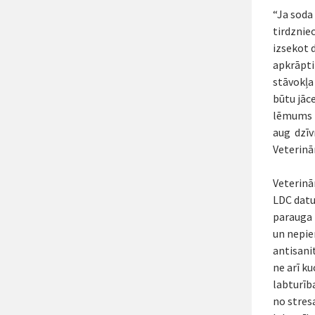
“Ja soda
tirdznie
izsekot d
apkrāpti
stāvokļa
būtu jāc
lēmums p
aug dzīv
Veterinār
Veterinā
LDC datu
parauga 
un nepie
antisani
ne arī k
labturība
no stres