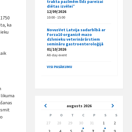
trakta pazīmēm līdz pareizai
diētas izvēlei”
12/09/2026
z 1750
10:00 - 15:00
ata, ka
NovusVet Latvija sadarbībā ar
nieku
Forza10 organizē mazo
dzīvnieku veterinārārstiem
semināru gastroenteroloģijā
01/10/2026
laik
All-day event
VISI PASĀKUMU
n
 likuma
nāšanas
Previous
Next
augusts
2026
dsmit
Month
Month
P
O
T
C
P
S
S
no
Skip
27
28
29
30
31
1
2
calendar
days
3
4
5
6
7
8
9