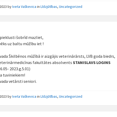
/2023
by
Iveta Vaškevica
in
Līdzjūtības
,
Uncategorized
 pieklusti šobrīd mazliet,
vēks uz baltu mūžību iet !
vada Škilbēnos mūžībā ir aizgājis veterinārārsts, LVB goda biedrs,
veterinārmedicīnas fakultātes absolvents
STANISLAVS LOGINS
6.05- 2023.g.5.01)
ba tuviniekiem!
vada vetārsti seniori.
/2023
by
Iveta Vaškevica
in
Līdzjūtības
,
Uncategorized