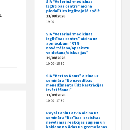
SIA “Veterinārmedicīnas
Izglītības centrs” aicina
piedalīties izglītojošā spēlē
z.
13/08/2026
19:00
SIA “Veterinārmedicīnas
Izglītības centrs” aicina uz
apmācībām “RTG
novērtēšana/aprakstu
veidošana/diskusijas”
19/08/2026
10:00 - 15:30
SIA “Bertas Nams” aicina uz
semināru “No uzvedības
menedžmenta līdz kastrācijas
izvērtēšanai”
11/09/2026
10:00 - 17:30
Royal Canin Latvia aicina uz
semināru “Barības izraisītas
nevēlamas reakcijas suņiem un
kaķiem: no ādas un gremošanas