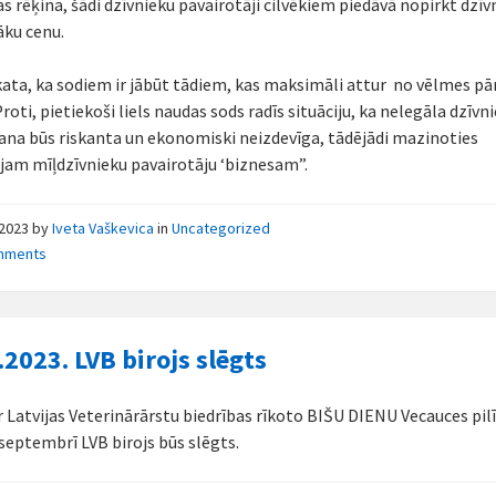
as rēķina, šādi dzīvnieku pavairotāji cilvēkiem piedāvā nopirkt dzīv
ku cenu.
ata, ka sodiem ir jābūt tādiem, kas maksimāli attur no vēlmes p
roti, pietiekoši liels naudas sods radīs situāciju, ka nelegāla dzīvn
ana būs riskanta un ekonomiski neizdevīga, tādējādi mazinoties
jam mīļdzīvnieku pavairotāju ‘biznesam”.
/2023
by
Iveta Vaškevica
in
Uncategorized
mments
.2023. LVB birojs slēgts
r Latvijas Veterinārārstu biedrības rīkoto BIŠU DIENU Vecauces pilī
 septembrī LVB birojs būs slēgts.