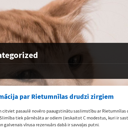
tegorized
mācija par Rietumnīlas drudzi zirgiem
n citviet pasaulē novēro paaugstinātu saslimstību ar Rietumnīlas 
 Slimība tiek pārnēsāta ar odiem (ieskaitot C modestus, kuri ir sa
un galvenais vīrusa rezervuārs dabā ir savvaļas putni.