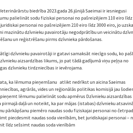
Veterinārārstu biedrība 2023.gada 26.jūnijā Saeimai ir iesniegusi
kumu palielināt sodu fiziskai personai no pašreizējiem 110 eiro līd
 juridiskai personai no pašreizējiem 210 eiro līdz 3000 eiro, jo uzsk
tni mazinātu dzīvnieku pavairotāju negodprātību un veicinātu dzīv
ēšanu un reģistrēšanu pirms dzīvnieka pārdošanas.
tīgi dzīvnieku pavairotāji ir gatavi samaksāt niecīgo sodu, ko paš
zīvnieku aizsardzības likums, jo pat tādā gadījumā viņu peļņa no
gas dzīvnieku tirdzniecības ir ievērojama.
ata, ka lēmuma pieņemšanu atlikt nedrīkst un aicina Saeimas
niecības, agrārās, vides un reģionālās politikas komisijā jau šodie
. pieņemt lēmumu palielināt sodu apmērus Dzīvnieku aizsardzības
a pirmajā daļā un noteikt, ka par mājas (istabas) dzīvnieku atsavi
u pārkāpšanu piemēro naudas sodu fiziskajai personai no četrpa
ssimt piecdesmit naudas soda vienībām, bet juridiskajai personai – 
it līdz sešsimt naudas soda vienībām