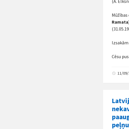
(Ā. Elksn
Mūžības 
Ramata
(31.05.19
Izsakām 
Cēsu pus
11/09
Latvi
nekav
paaug
peļņu