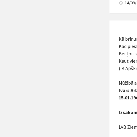
14/09
Kā brīnu
Kad pies
Bet ļoti 
Kaut vie
( K.Apšk
Mūžībā a
Ivars A
15.01.19
Izsakām 
LVB Ziem