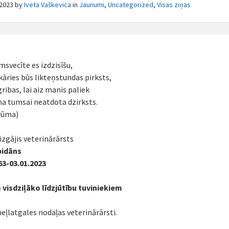
/2023
by
Iveta Vaškevica
in
Jaunumi
,
Uncategorized
,
Visas ziņas
msvecīte es izdzisīšu,
kāries būs likteņstundas pirksts,
gribas, lai aiz manis paliek
na tumsai neatdota dzirksts.
rūma)
izgājis veterinārārsts
rbidāns
63-03.01.2023
visdziļāko līdzjūtību tuviniekiem
eļlatgales nodaļas veterinārārsti.