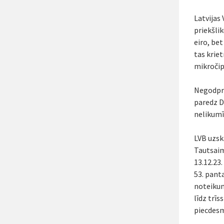
Latvijas 
priekšli
eiro, bet
tas krie
mikročip
Negodprā
paredz D
nelikumī
LVB uzsk
Tautsaim
13.12.23
53. pant
noteikum
līdz trī
piecdesm