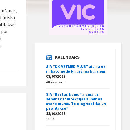
limšanas,
 būtiska
filaksei.
a par
i
s.
KALENDĀRS
SIA “DK VETMED PLUS” aicina uz
mīksto audu ķirurģijas kursiem
08/08/2026
All-day event
SIA “Bertas Nams” aicina uz
semināru “Infekcijas slimības
starp mums. To diagnostika un
profilakse”
11/08/2026
11:00