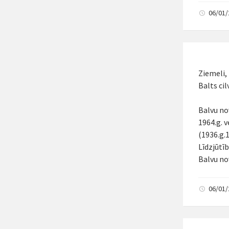
06/01
Ziemeli,
Balts cil
Balvu no
1964.g. 
(1936.g.1
Līdzjūtī
Balvu no
06/01