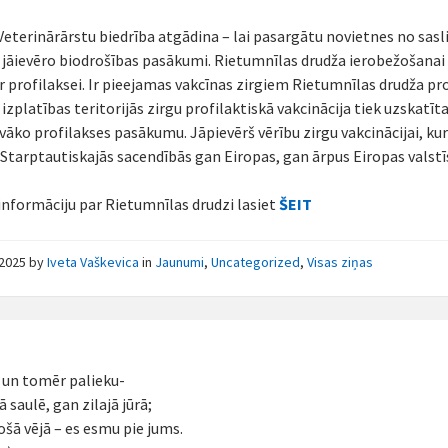
 Veterinārārstu biedrība atgādina – lai pasargātu novietnes no sas
ri jāievēro biodrošības pasākumi. Rietumnīlas drudža ierobežošanai
r profilaksei. Ir pieejamas vakcīnas zirgiem Rietumnīlas drudža pro
izplatības teritorijās zirgu profilaktiskā vakcinācija tiek uzskatīt
īvāko profilakses pasākumu. Jāpievērš vērību zirgu vakcinācijai, kur
 Starptautiskajās sacendībās gan Eiropas, gan ārpus Eiropas valstī
informāciju par Rietumnīlas drudzi lasiet
ŠEIT
/2025
by
Iveta Vaškevica
in
Jaunumi
,
Uncategorized
,
Visas ziņas
u un tomēr palieku-
 saulē, gan zilajā jūrā;
ošā vējā – es esmu pie jums.