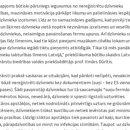
 apjoms būtiski pārsniegs ieguvumus no nereģistrētu dzīvnieku
cības, mazināsies motivācija pārkāpt likumu un palielināsies iespē
zīvnieka izcelsmei. Līdz ar to samazināsies gadījumi, kad pircēji ti
 un šķirnes dzīvnieka vietā nopērk nezināmas izcelsmes un veselī
 dzīvniekus, nelaimīgus pavairošanas fermu upurus. Arī dzīvnieku c
eļas līdz līmenim, kad tie kļūst pieejami mazākam cilvēku lokam u
ar dzīvnieka iegādi tiktu pieņemts atbildīgāk. Tikai tā mēs panāk
nieku labturības līmenis Latvijā,” priekšlikuma būtību skaidro Latv
ārstu biedrības valdes priekšsēdētājs prof. Ilmārs Dūrītis.
rārsti praksē saskaras ar situācijām, kad pārdoti nečipēti, nevakci
 bāzē nereģistrēti dzīvnieki bez dokumentiem (suņi – bez ES vien
pases). Šādi pavairotāji dzīvniekus tur tā saucamajās “suņu fermā
mērotos būros, neved ārā, dzīvnieki ir spiesti ilgstoši uzturēties
tāros apstākļos, netiek nodrošināts pilnvērtīgs uzturs ne grūsnā
ucēniem, dzīvniekiem trūkst kustību un netiek ievērotas pat minim
s prasības. Līdzīgi sliktos apstākļos tiek pavairoti arī kaķi, kuri bie
a, pārapdzīvotības un mirst no infekcijas slimībām. Taupot uz dzī