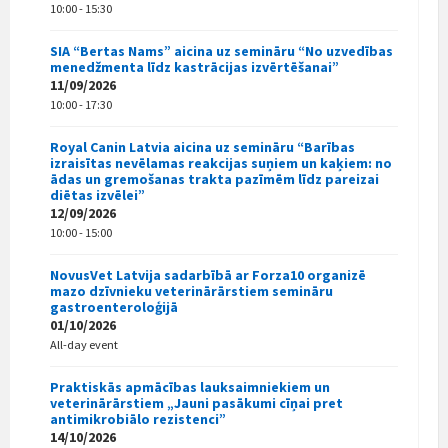
10:00 - 15:30
SIA “Bertas Nams” aicina uz semināru “No uzvedības
menedžmenta līdz kastrācijas izvērtēšanai”
11/09/2026
10:00 - 17:30
Royal Canin Latvia aicina uz semināru “Barības
izraisītas nevēlamas reakcijas suņiem un kaķiem: no
ādas un gremošanas trakta pazīmēm līdz pareizai
diētas izvēlei”
12/09/2026
10:00 - 15:00
NovusVet Latvija sadarbībā ar Forza10 organizē
mazo dzīvnieku veterinārārstiem semināru
gastroenteroloģijā
01/10/2026
All-day event
Praktiskās apmācības lauksaimniekiem un
veterinārārstiem „Jauni pasākumi cīņai pret
antimikrobiālo rezistenci”
14/10/2026