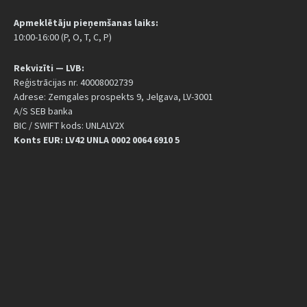
Apmeklētāju pieņemšanas laiks:
10:00-16:00 (P, O, T, C, P)
Rekvizīti — LVB:
Reģistrācijas nr. 40008002739
Adrese: Zemgales prospekts 9, Jelgava, LV-3001
A/S SEB banka
BIC / SWIFT kods: UNLALV2X
Konts EUR: LV42 UNLA 0002 0064 6910 5