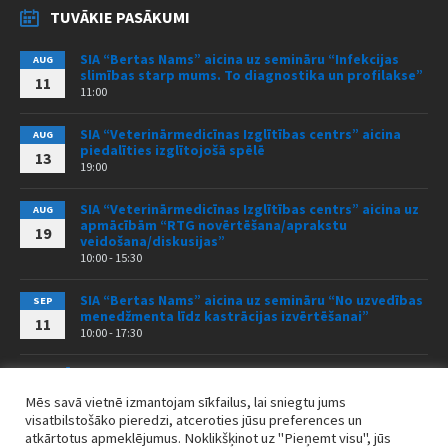
TUVĀKIE PASĀKUMI
SIA “Bertas Nams” aicina uz semināru “Infekcijas
AUG
slimības starp mums. To diagnostika un profilakse”
11
11:00
SIA “Veterinārmedicīnas Izglītības centrs” aicina
AUG
piedalīties izglītojošā spēlē
13
19:00
SIA “Veterinārmedicīnas Izglītības centrs” aicina uz
AUG
apmācībām “RTG novērtēšana/aprakstu
19
veidošana/diskusijas”
10:00 - 15:30
SIA “Bertas Nams” aicina uz semināru “No uzvedības
SEP
menedžmenta līdz kastrācijas izvērtēšanai”
11
10:00 - 17:30
VISI PASĀKUMI
Mēs savā vietnē izmantojam sīkfailus, lai sniegtu jums
visatbilstošāko pieredzi, atceroties jūsu preferences un
atkārtotus apmeklējumus. Noklikšķinot uz "Pieņemt visu", jūs