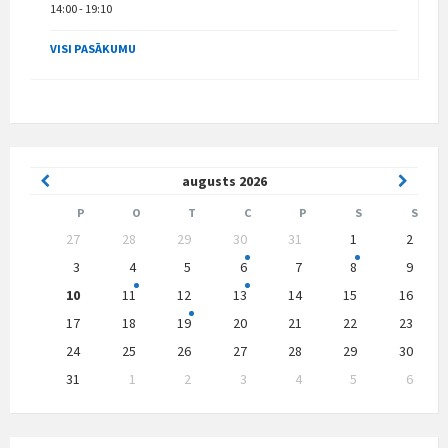
14:00 - 19:10
VISI PASĀKUMU
Previous
Next
augusts
2026
Month
Month
P
O
T
C
P
S
S
Skip
27
28
29
30
31
1
2
calendar
days
3
4
5
6
7
8
9
10
11
12
13
14
15
16
17
18
19
20
21
22
23
24
25
26
27
28
29
30
31
1
2
3
4
5
6
Back
to
calendar
days