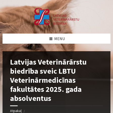
Skip
Skip
Skip
Skip
to
to
to
to
content
left
right
footer
sidebar
sidebar
MENU
Latvijas Veterinārārstu
biedrība sveic LBTU
Veterinārmedicīnas
fakultātes 2025. gada
absolventus
Atpakaļ
/