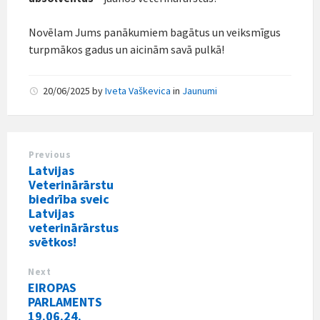
Novēlam Jums panākumiem bagātus un veiksmīgus
turpmākos gadus un aicinām savā pulkā!
20/06/2025
by
Iveta Vaškevica
in
Jaunumi
Previous
Latvijas
Veterinārārstu
biedrība sveic
Latvijas
veterinārārstus
svētkos!
Next
EIROPAS
PARLAMENTS
19.06.24.