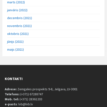
marts (2022)
janvāris (2022)
decembris (2021)
novembris (2021)
oktobris (2021)
jūnijs (2021)
maijs (2021)
KONTAKTI
Adrese:
Zemgales prospekts 9-8, Jelgava, LV-3001
Telefons:
(+371) 67288747
Mob. tel:
(+371) 28361203
e-pasts
: lvb@lvb.lv