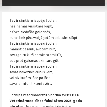
Tev ir simtiem iespēju šodien
nezināmās virsotnēs kāpt,
dzīves ziedošās galotnēs,
kuras liek pēc zvaigžņotām debesīm slāpt.
Tev ir simtiem iespēju šodien,
mainot pasauli, avotam būt,
savu gaitu kurš neraksta smiltīs,
bet prot gaismas dzintaru gūt.
Tev ir simtiem iespēju šodien
savas nākotnes durvis vērt,
vai aiz kurām lāse pa lāsei
savu laimi un likteni svērt.
Latvijas Veterinārārstu biedrība sveic
LBTU
Veterinārmedicīnas fakultātes 2025. gada
absolventus –
jaunos veterinārārstus!