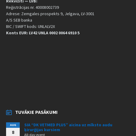
Rekvizīti — LVB:
Reģistrācijas nr. 40008002739
Adrese: Zemgales prospekts 9, Jelgava, LV-3001
A/S SEB banka
BIC / SWIFT kods: UNLALV2X
Konts EUR: LV42 UNLA 0002 0064 6910 5
TUVĀKIE PASĀKUMI
SIA “DK VETMED PLUS” aicina uz mīksto audu
AUG
ķirurģijas kursiem
8
All-day event