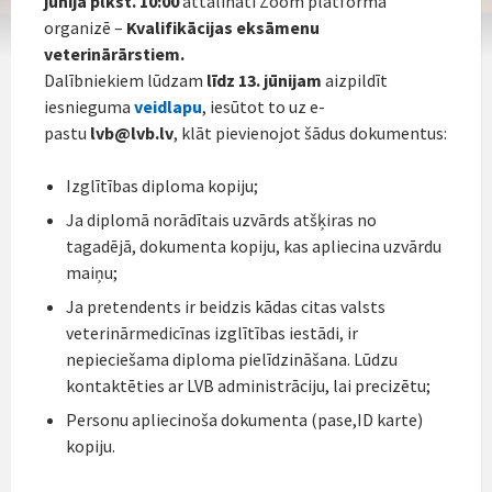
jūnijā plkst. 10:00
attālināti Zoom platformā
organizē –
Kvalifikācijas eksāmenu
veterinārārstiem.
Dalībniekiem lūdzam
līdz 13. jūnijam
aizpildīt
iesnieguma
veidlapu
, iesūtot to uz e-
pastu
lvb@lvb.lv
, klāt pievienojot šādus dokumentus:
Izglītības diploma kopiju;
Ja diplomā norādītais uzvārds atšķiras no
tagadējā, dokumenta kopiju, kas apliecina uzvārdu
maiņu;
Ja pretendents ir beidzis kādas citas valsts
veterinārmedicīnas izglītības iestādi, ir
nepieciešama diploma pielīdzināšana. Lūdzu
kontaktēties ar LVB administrāciju, lai precizētu;
Personu apliecinoša dokumenta (pase,ID karte)
kopiju.