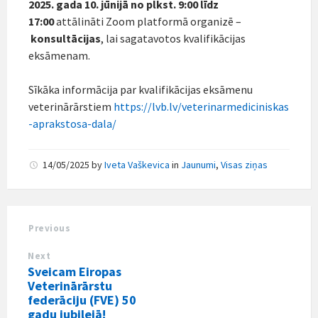
2025. gada
10. jūnijā no plkst. 9:00
līdz
17:00
attālināti Zoom platformā organizē –
konsultācijas
, lai sagatavotos kvalifikācijas
eksāmenam.
Sīkāka informācija par kvalifikācijas eksāmenu
veterinārārstiem
https://lvb.lv/veterinarmediciniskas
-aprakstosa-dala/
14/05/2025
by
Iveta Vaškevica
in
Jaunumi
,
Visas ziņas
Previous
Next
Sveicam Eiropas
Veterinārārstu
federāciju (FVE) 50
gadu jubilejā!