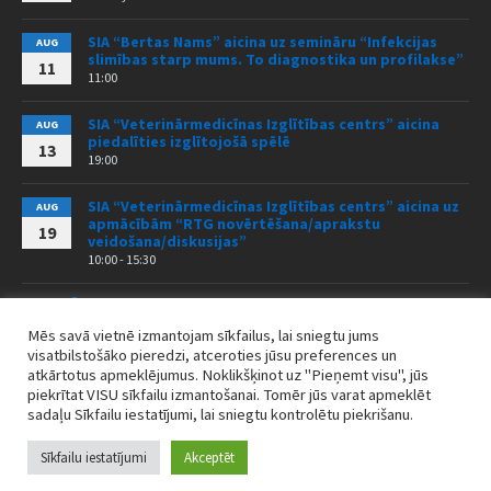
SIA “Bertas Nams” aicina uz semināru “Infekcijas
AUG
slimības starp mums. To diagnostika un profilakse”
11
11:00
SIA “Veterinārmedicīnas Izglītības centrs” aicina
AUG
piedalīties izglītojošā spēlē
13
19:00
SIA “Veterinārmedicīnas Izglītības centrs” aicina uz
AUG
apmācībām “RTG novērtēšana/aprakstu
19
veidošana/diskusijas”
10:00 - 15:30
VISI PASĀKUMI
Mēs savā vietnē izmantojam sīkfailus, lai sniegtu jums
visatbilstošāko pieredzi, atceroties jūsu preferences un
atkārtotus apmeklējumus. Noklikšķinot uz "Pieņemt visu", jūs
piekrītat VISU sīkfailu izmantošanai. Tomēr jūs varat apmeklēt
Sīkdatņu politika
Jaunumi
sadaļu Sīkfailu iestatījumi, lai sniegtu kontrolētu piekrišanu.
© 2026 LVB / DESIGN BY
WEBIO.LV
Sīkfailu iestatījumi
Akceptēt