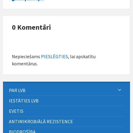
0 Komentāri
Nepieciešams
PIESLĒGTIES
, lai apskatītu
komentārus.
PAR LVB
IESTĀTIES LVB
EVETIS
ANTIMIKROBIĀLĀ REZISTENCE
BIODROŠĪBA