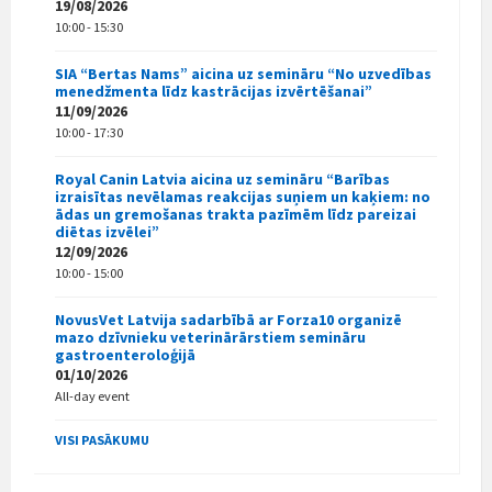
19/08/2026
10:00 - 15:30
SIA “Bertas Nams” aicina uz semināru “No uzvedības
menedžmenta līdz kastrācijas izvērtēšanai”
11/09/2026
10:00 - 17:30
Royal Canin Latvia aicina uz semināru “Barības
izraisītas nevēlamas reakcijas suņiem un kaķiem: no
ādas un gremošanas trakta pazīmēm līdz pareizai
diētas izvēlei”
12/09/2026
10:00 - 15:00
NovusVet Latvija sadarbībā ar Forza10 organizē
mazo dzīvnieku veterinārārstiem semināru
gastroenteroloģijā
01/10/2026
All-day event
VISI PASĀKUMU