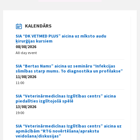
KALENDĀRS
SIA “DK VETMED PLUS” aicina uz mīksto audu
ķirurģijas kursiem
08/08/2026
All-day event
SIA “Bertas Nams” aicina uz semināru “Infekcijas
slimības starp mums. To diagnostika un profilakse”
11/08/2026
11:00
SIA “Veterinārmedicīnas Izglītības centrs” aicina
piedalīties izglītojošā spēlē
13/08/2026
19:00
SIA “Veterinārmedicīnas Izglītības centrs” aicina uz
apmācībām “RTG novērtēšana/aprakstu
veidošana/diskusijas”