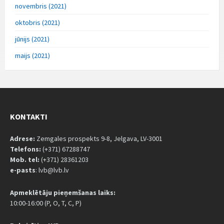
novembris (2021)
oktobris (2021)
jūnijs (2021)
maijs (2021)
KONTAKTI
Adrese:
Zemgales prospekts 9-8, Jelgava, LV-3001
Telefons:
(+371) 67288747
Mob. tel:
(+371) 28361203
e-pasts
: lvb@lvb.lv
Apmeklētāju pieņemšanas laiks:
10:00-16:00 (P, O, T, C, P)