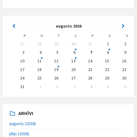
Previous
Next
augusts
2026
Month
Month
P
O
T
C
P
S
S
Skip
27
28
29
30
31
1
2
calendar
days
3
4
5
6
7
8
9
10
11
12
13
14
15
16
17
18
19
20
21
22
23
24
25
26
27
28
29
30
31
1
2
3
4
5
6
Back
to
calendar
days
ARHĪVI
augusts (2026)
jūlijs (2026)