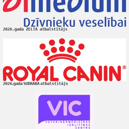
2026.gada ZELTA atbalstītājs
.
2026
gada
SUDRABA
atbalstītājs