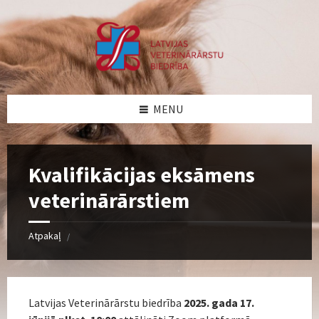
Skip
Skip
Skip
Skip
to
to
to
to
content
left
right
footer
sidebar
sidebar
MENU
Kvalifikācijas eksāmens
veterinārārstiem
Atpakaļ
/
Latvijas Veterinārārstu biedrība
2025. gada
17.