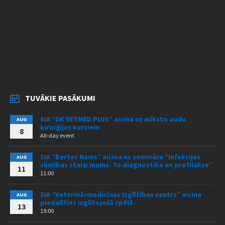
TUVĀKIE PASĀKUMI
SIA “DK VETMED PLUS” aicina uz mīksto audu
AUG
ķirurģijas kursiem
8
All-day event
SIA “Bertas Nams” aicina uz semināru “Infekcijas
AUG
slimības starp mums. To diagnostika un profilakse”
11
11:00
SIA “Veterinārmedicīnas Izglītības centrs” aicina
AUG
piedalīties izglītojošā spēlē
13
19:00