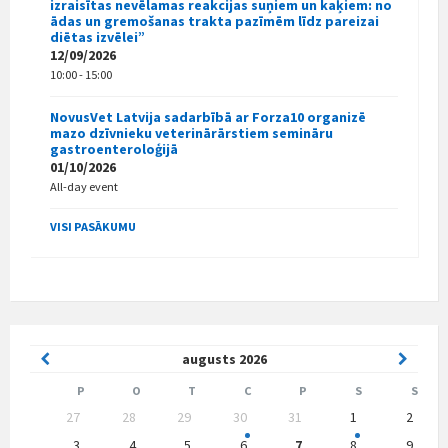
izraisītas nevēlamas reakcijas suņiem un kaķiem: no
ādas un gremošanas trakta pazīmēm līdz pareizai
diētas izvēlei”
12/09/2026
10:00 - 15:00
NovusVet Latvija sadarbībā ar Forza10 organizē
mazo dzīvnieku veterinārārstiem semināru
gastroenteroloģijā
01/10/2026
All-day event
VISI PASĀKUMU
Previous
Next
augusts
2026
Month
Month
P
O
T
C
P
S
S
Skip
27
28
29
30
31
1
2
calendar
days
3
4
5
6
7
8
9