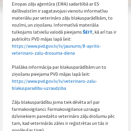
Eiropas zāļu aģentūra (EMA) sadarbībā ar ES
dalībvalstīm ir sagatavojusi vienotu informatīvu
materiālu par veterināro zāļu blakusparādībām, to
nozīmi, un ziņošanu. Informatīvā materiāla
tulkojums latviešu valodā pieejams
ŠEIT
, kā arī tas ir
publicēts PVD mājas lapā šeit:
https://www.pvd.gov.lv/lv/jaunums/8-aprilis-
veterinaro-zalu-drosuma-diena
Plašāka informācija par blakusparādībām un to
ziņošanu pieejama PVD mājas lapā šeit:
https://www.pvd.gov.lv/lv/veterinaro-zalu-
blakusparadibu-uzraudziba
Zāļu blakusparādību joma tiek dēvēta arī par
farmakovigilanci. Farmakovigilance uzrauga
dzīvniekiem paredzēto veterināro zāļu drošumu pēc
tam, kad veterinārās zāles ir reģistrētas un tās ir
nonākušas tirgū.