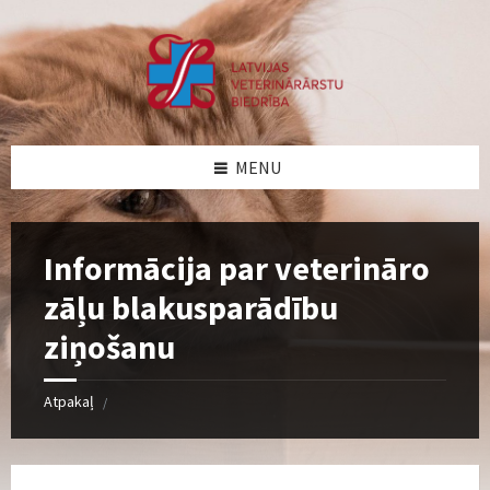
Skip
Skip
Skip
Skip
to
to
to
to
content
left
right
footer
sidebar
sidebar
MENU
Informācija par veterināro
zāļu blakusparādību
ziņošanu
Atpakaļ
/