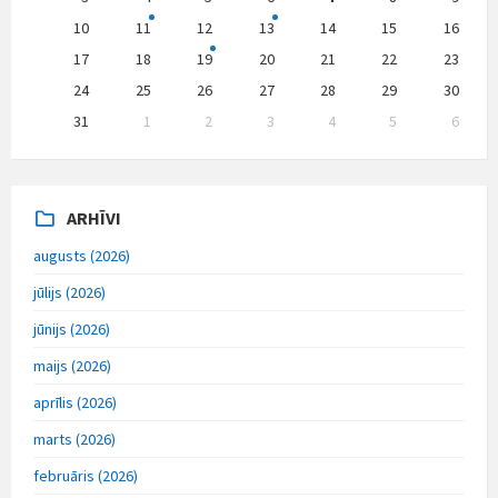
10
11
12
13
14
15
16
17
18
19
20
21
22
23
24
25
26
27
28
29
30
31
1
2
3
4
5
6
Back
to
calendar
days
ARHĪVI
augusts (2026)
jūlijs (2026)
jūnijs (2026)
maijs (2026)
aprīlis (2026)
marts (2026)
februāris (2026)