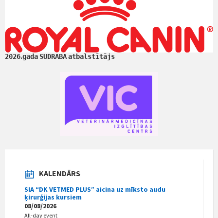
.
2026
gada
SUDRABA
atbalstītājs
KALENDĀRS
SIA “DK VETMED PLUS” aicina uz mīksto audu
ķirurģijas kursiem
08/08/2026
All-day event