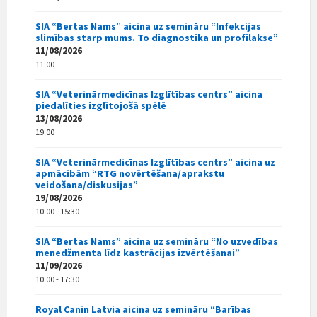
SIA “Bertas Nams” aicina uz semināru “Infekcijas
slimības starp mums. To diagnostika un profilakse”
11/08/2026
11:00
SIA “Veterinārmedicīnas Izglītības centrs” aicina
piedalīties izglītojošā spēlē
13/08/2026
19:00
SIA “Veterinārmedicīnas Izglītības centrs” aicina uz
apmācībām “RTG novērtēšana/aprakstu
veidošana/diskusijas”
19/08/2026
10:00 - 15:30
SIA “Bertas Nams” aicina uz semināru “No uzvedības
menedžmenta līdz kastrācijas izvērtēšanai”
11/09/2026
10:00 - 17:30
Royal Canin Latvia aicina uz semināru “Barības