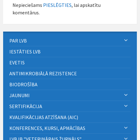
Nepieciešams
PIESLĒGTIES
, lai apskatītu
komentārus.
PAR LVB
IESTĀTIES LVB
EVETIS
ANTIMIKROBIĀLĀ REZISTENCE
BIODROŠĪBA
JAUNUMI
SERTIFIKĀCIJA
KVALIFIKĀCIJAS ATZĪŠANA (AIC)
KONFERENCES, KURSI, APMĀCĪBAS
LVB IB ”VETERINĀRAIS ŽURNĀLS”