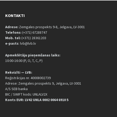
KONTAKTI
Adrese:
Zemgales prospekts 9-8, Jelgava, LV-3001
Telefons:
(+371) 67288747
Mob. tel:
(+371) 28361203
e-pasts
: lvb@lvb.lv
Apmeklētāju pieņemšanas laiks:
10:00-16:00 (P, O, T, C, P)
Rekvizīti — LVB:
Reģistrācijas nr. 40008002739
Adrese: Zemgales prospekts 9, Jelgava, LV-3001
A/S SEB banka
BIC / SWIFT kods: UNLALV2X
Konts EUR: LV42 UNLA 0002 0064 6910 5