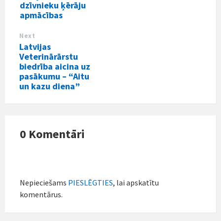
dzīvnieku ķērāju
apmācības
Next
Latvijas
Veterinārārstu
biedrība aicina uz
pasākumu – “Aitu
un kazu diena”
0 Komentāri
Nepieciešams
PIESLĒGTIES
, lai apskatītu
komentārus.