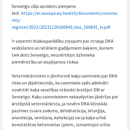
Senvelgo zāļu apraksts pieejams
šeit:
https://ec.europa.eu/health/documents/commu
nity-
register/2023/20231120160841/anx_160841_lv.pdf
Ir saņemti blakusparādību ziņojumi par strauju DKA
veidošanos un letāliem gadījumiem kaķiem, kuriem
tiek dots Senvelgo, neizvērtējot dzīvnieka
piemērotību un iespējamos riskus.
Veterinārārstiem ir jāinformē kaķu saimnieki par DKA
risku un jāpārliecinās, ka saimnieks spēs adekvāti
novērtēt kaķa veselības stāvokli ārstējot DM ar
Senvelgo. Kaķu saimniekiem nekavējoties jāvēršas pie
ārstējošā veterinārārsta, ja novēro DKA klīniskās
pazīmes (svara zudums, dehidratācija, letarģija,
anoreksija, vemšana, kaheksija) vai ja kaķa urīnā
konstatētas ketonvielas (piem., izmantojot urīna