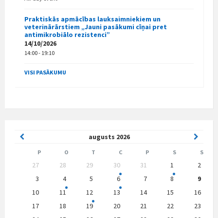
Praktiskās apmācības lauksaimniekiem un
veterinārārstiem „Jauni pasākumi cīņai pret
antimikrobiālo rezistenci”
14/10/2026
14:00 - 19:10
VISI PASĀKUMU
Previous
Next
augusts
2026
Month
Month
P
O
T
C
P
S
S
Skip
27
28
29
30
31
1
2
calendar
days
3
4
5
6
7
8
9
10
11
12
13
14
15
16
17
18
19
20
21
22
23