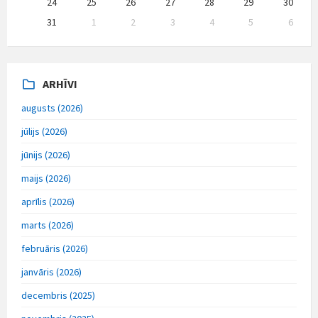
24
25
26
27
28
29
30
31
1
2
3
4
5
6
Back
to
calendar
days
ARHĪVI
augusts (2026)
jūlijs (2026)
jūnijs (2026)
maijs (2026)
aprīlis (2026)
marts (2026)
februāris (2026)
janvāris (2026)
decembris (2025)