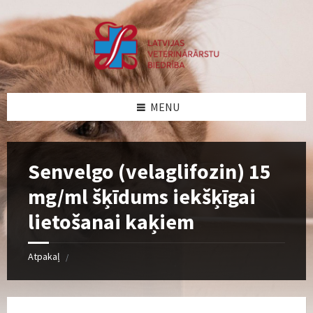
Skip
Skip
Skip
Skip
to
to
to
to
content
left
right
footer
sidebar
sidebar
MENU
Senvelgo (velaglifozin) 15
mg/ml šķīdums iekšķīgai
lietošanai kaķiem
Atpakaļ
/