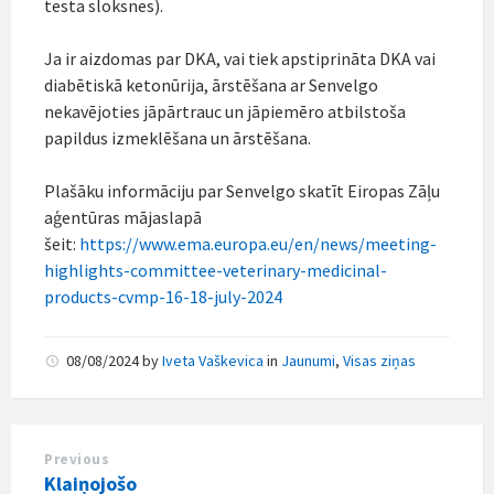
testa sloksnes).
Ja ir aizdomas par DKA, vai tiek apstiprināta DKA vai
diabētiskā ketonūrija, ārstēšana ar Senvelgo
nekavējoties jāpārtrauc un jāpiemēro atbilstoša
papildus izmeklēšana un ārstēšana.
Plašāku informāciju par Senvelgo skatīt Eiropas Zāļu
aģentūras mājaslapā
šeit:
https://www.ema.europa.eu/en/news/meeting-
highlights-committee-veterinary-medicinal-
products-cvmp-16-18-july-2024
08/08/2024
by
Iveta Vaškevica
in
Jaunumi
,
Visas ziņas
Previous
Klaiņojošo