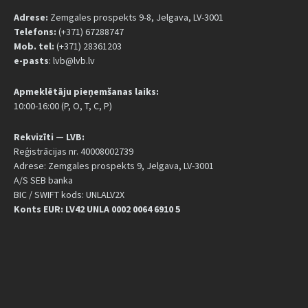
Adrese:
Zemgales prospekts 9-8, Jelgava, LV-3001
Telefons:
(+371) 67288747
Mob. tel:
(+371) 28361203
e-pasts
: lvb@lvb.lv
Apmeklētāju pieņemšanas laiks:
10:00-16:00 (P, O, T, C, P)
Rekvizīti — LVB:
Reģistrācijas nr. 40008002739
Adrese: Zemgales prospekts 9, Jelgava, LV-3001
A/S SEB banka
BIC / SWIFT kods: UNLALV2X
Konts EUR: LV42 UNLA 0002 0064 6910 5