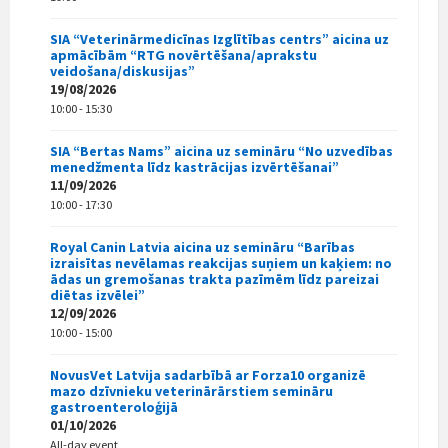
SIA “Veterinārmedicīnas Izglītības centrs” aicina uz
apmācībām “RTG novērtēšana/aprakstu
veidošana/diskusijas”
19/08/2026
10:00 - 15:30
SIA “Bertas Nams” aicina uz semināru “No uzvedības
menedžmenta līdz kastrācijas izvērtēšanai”
11/09/2026
10:00 - 17:30
Royal Canin Latvia aicina uz semināru “Barības
izraisītas nevēlamas reakcijas suņiem un kaķiem: no
ādas un gremošanas trakta pazīmēm līdz pareizai
diētas izvēlei”
12/09/2026
10:00 - 15:00
NovusVet Latvija sadarbībā ar Forza10 organizē
mazo dzīvnieku veterinārārstiem semināru
gastroenteroloģijā
01/10/2026
All-day event