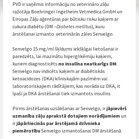
PVD ir saņēmis informāciju no veterināro zāļu
ražotāja Boehringer Ingelheim Vetmedica GmbH un
Eiropas Zāļu aģentūras par būtisku risku kaķiem ar
cukura diabētu (DM –
Diabetes mellitus
), kuru
ārstēšanai izmanto veterinārās zāles Senvelgo.
Senvelgo 15 mg/ml šķīdums iekšķīgai lietošanai ir
paredzēts, lai mazinātu hiperglikēmiju kaķiem,
kuriem diagnosticēts
no insulīna neatkarīgs DM
.
Senvelgo nav indicēts kaķiem ar diabētiskās
ketoacidozes (DKA) klīniskajām pazīmēm vai
laboratoriskajiem rādītājiem, kas norāda uz DKA, it
īpaši ja DKA ārstēšanai tiek izmantots insulīns.
Pirms ārstēšanas uzsākšanas ar Senvelgo, ir
jāpievērš
uzmanība zāļu aprakstā dotajiem norādījumiem
un
ir
jāpārliecinās par ārstējamā dzīvnieka
piemērotību
Senvelgo izmantošanai DM ārstēšanā.