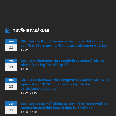
TUVĀKIE PASĀKUMI
SIA “Bertas Nams” aicina uz semināru “Infekcijas
AUG
slimības starp mums. To diagnostika un profilakse”
11
11:00
SIA “Veterinārmedicīnas Izglītības centrs” aicina
AUG
piedalīties izglītojošā spēlē
13
19:00
SIA “Veterinārmedicīnas Izglītības centrs” aicina uz
AUG
apmācībām “RTG novērtēšana/aprakstu
19
veidošana/diskusijas”
10:00 - 15:30
SIA “Bertas Nams” aicina uz semināru “No uzvedības
SEP
menedžmenta līdz kastrācijas izvērtēšanai”
11
10:00 - 17:30