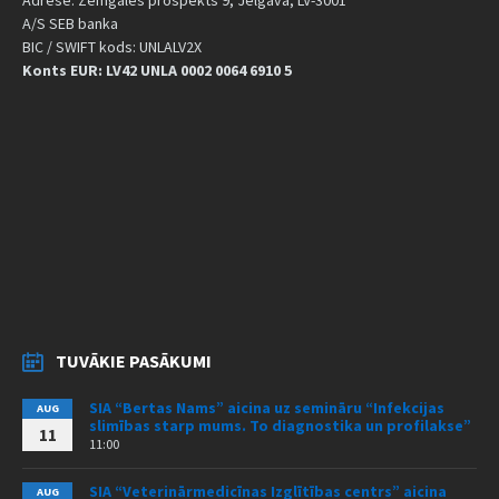
A/S SEB banka
BIC / SWIFT kods: UNLALV2X
Konts EUR: LV42 UNLA 0002 0064 6910 5
TUVĀKIE PASĀKUMI
SIA “Bertas Nams” aicina uz semināru “Infekcijas
AUG
slimības starp mums. To diagnostika un profilakse”
11
11:00
SIA “Veterinārmedicīnas Izglītības centrs” aicina
AUG