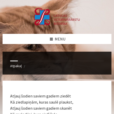
Skip
Skip
Skip
Skip
to
to
to
to
content
left
right
footer
sidebar
sidebar
MENU
Atpakaļ
/
Atļauj šodien saviem gadiem ziedēt
Kā ziedlapiņām, kuras saulē plaukst,
Atļauj šodien saviem gadiem skanēt