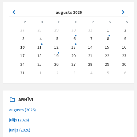
Previous
Next
augusts
2026
Month
Month
P
O
T
C
P
S
S
Skip
27
28
29
30
31
1
2
calendar
days
3
4
5
6
7
8
9
10
11
12
13
14
15
16
17
18
19
20
21
22
23
24
25
26
27
28
29
30
31
1
2
3
4
5
6
Back
to
calendar
days
ARHĪVI
augusts (2026)
jūlijs (2026)
jūnijs (2026)