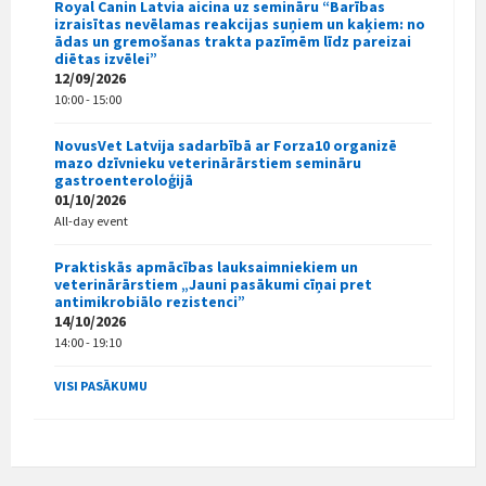
Royal Canin Latvia aicina uz semināru “Barības
izraisītas nevēlamas reakcijas suņiem un kaķiem: no
ādas un gremošanas trakta pazīmēm līdz pareizai
diētas izvēlei”
12/09/2026
10:00 - 15:00
NovusVet Latvija sadarbībā ar Forza10 organizē
mazo dzīvnieku veterinārārstiem semināru
gastroenteroloģijā
01/10/2026
All-day event
Praktiskās apmācības lauksaimniekiem un
veterinārārstiem „Jauni pasākumi cīņai pret
antimikrobiālo rezistenci”
14/10/2026
14:00 - 19:10
VISI PASĀKUMU