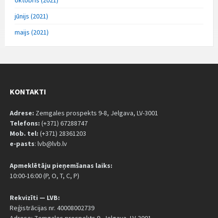
jūnijs (2021)
maijs (2021)
KONTAKTI
Adrese:
Zemgales prospekts 9-8, Jelgava, LV-3001
Telefons:
(+371) 67288747
Mob. tel:
(+371) 28361203
e-pasts
: lvb@lvb.lv
Apmeklētāju pieņemšanas laiks:
10:00-16:00 (P, O, T, C, P)
Rekvizīti — LVB:
Reģistrācijas nr. 40008002739
Adrese: Zemgales prospekts 9, Jelgava, LV-3001