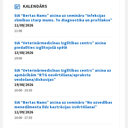
KALENDĀRS
SIA “Bertas Nams” aicina uz semināru “Infekcijas
slimības starp mums. To diagnostika un profilakse”
11/08/2026
11:00
SIA “Veterinārmedicīnas Izglītības centrs” aicina
piedalīties izglītojošā spēlē
13/08/2026
19:00
SIA “Veterinārmedicīnas Izglītības centrs” aicina uz
apmācībām “RTG novērtēšana/aprakstu
veidošana/diskusijas”
19/08/2026
10:00 - 15:30
SIA “Bertas Nams” aicina uz semināru “No uzvedības
menedžmenta līdz kastrācijas izvērtēšanai”
11/09/2026
10:00 - 17:30