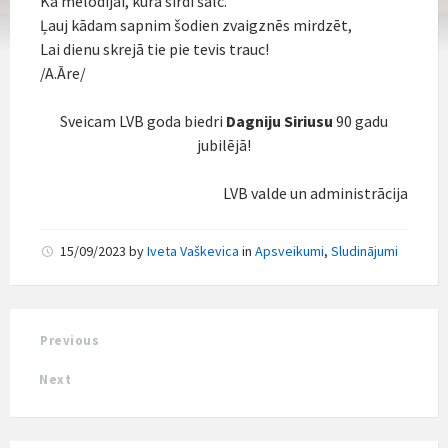
Kā melodijai, kura sirdī šalc.
Ļauj kādam sapnim šodien zvaigznēs mirdzēt,
Lai dienu skrejā tie pie tevis trauc!
/A.Āre/
Sveicam LVB goda biedri
Dagniju Siriusu
90 gadu
jubilējā!
LVB valde un administrācija
15/09/2023
by
Iveta Vaškevica
in
Apsveikumi
,
Sludinājumi
Previous
Next