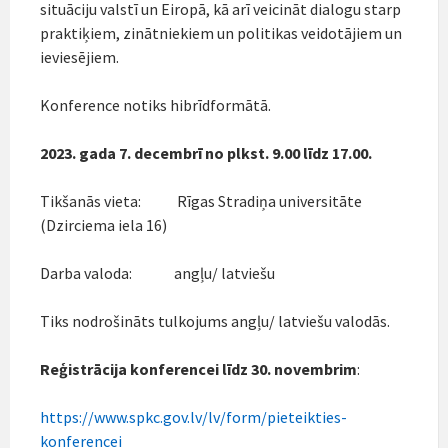
situāciju valstī un Eiropā, kā arī veicināt dialogu starp
praktiķiem, zinātniekiem un politikas veidotājiem un
ieviesējiem.
Konference notiks hibrīdformātā.
2023. gada 7. decembrī no plkst. 9.00 līdz 17.00.
Tikšanās vieta: Rīgas Stradiņa universitāte
(Dzirciema iela 16)
Darba valoda: angļu/ latviešu
Tiks nodrošināts tulkojums angļu/ latviešu valodās.
Reģistrācija konferencei līdz 30. novembrim
:
https://www.spkc.gov.lv/lv/form/pieteikties-
konferencei