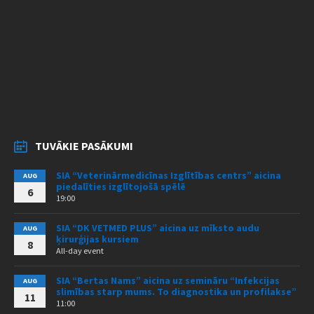
TUVĀKIE PASĀKUMI
SIA “Veterinārmedicīnas Izglītības centrs” aicina
AUG
piedalīties izglītojošā spēlē
6
19:00
SIA “DK VETMED PLUS” aicina uz mīksto audu
AUG
ķirurģijas kursiem
8
All-day event
SIA “Bertas Nams” aicina uz semināru “Infekcijas
AUG
slimības starp mums. To diagnostika un profilakse”
11
11:00