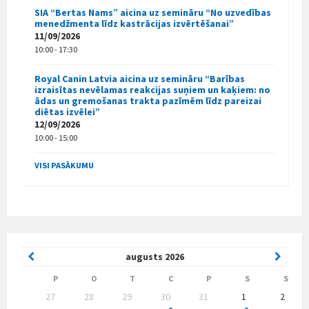
SIA “Bertas Nams” aicina uz semināru “No uzvedības
menedžmenta līdz kastrācijas izvērtēšanai”
11/09/2026
10:00 - 17:30
Royal Canin Latvia aicina uz semināru “Barības
izraisītas nevēlamas reakcijas suņiem un kaķiem: no
ādas un gremošanas trakta pazīmēm līdz pareizai
diētas izvēlei”
12/09/2026
10:00 - 15:00
VISI PASĀKUMU
Previous
Next
augusts
2026
Month
Month
P
O
T
C
P
S
S
Skip
27
28
29
30
31
1
2
calendar