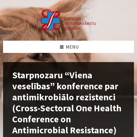
Skip
Skip
Skip
Skip
to
to
to
to
content
left
right
footer
sidebar
sidebar
MENU
Starpnozaru “Viena
veselības” konference par
antimikrobiālo rezistenci
(Cross-Sectoral One Health
Conference on
Antimicrobial Resistance)