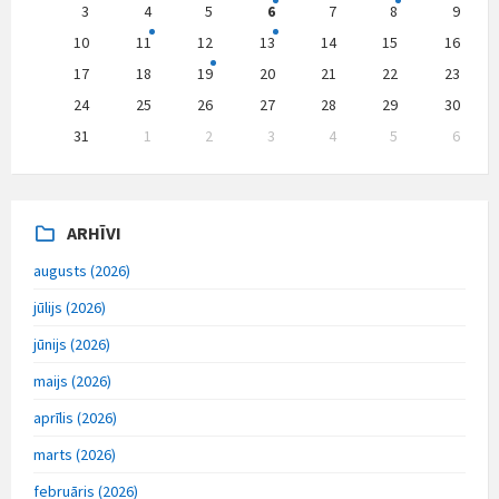
days
3
4
5
6
7
8
9
10
11
12
13
14
15
16
17
18
19
20
21
22
23
24
25
26
27
28
29
30
31
1
2
3
4
5
6
Back
to
calendar
days
ARHĪVI
augusts (2026)
jūlijs (2026)
jūnijs (2026)
maijs (2026)
aprīlis (2026)
marts (2026)
februāris (2026)