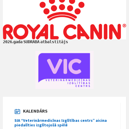
.
2026
gada
SUDRABA
atbalstītājs
KALENDĀRS
SIA “Veterinārmedicīnas Izglītības centrs” aicina
piedalīties izglītojošā spēlē