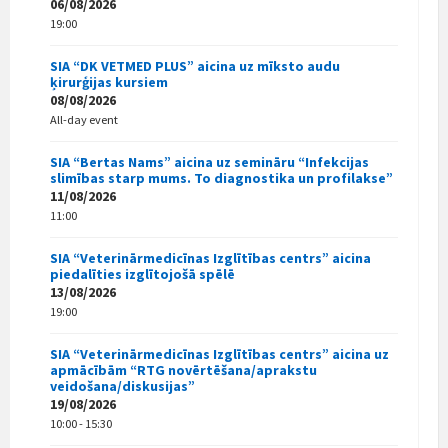
06/08/2026
19:00
SIA “DK VETMED PLUS” aicina uz mīksto audu
ķirurģijas kursiem
08/08/2026
All-day event
SIA “Bertas Nams” aicina uz semināru “Infekcijas
slimības starp mums. To diagnostika un profilakse”
11/08/2026
11:00
SIA “Veterinārmedicīnas Izglītības centrs” aicina
piedalīties izglītojošā spēlē
13/08/2026
19:00
SIA “Veterinārmedicīnas Izglītības centrs” aicina uz
apmācībām “RTG novērtēšana/aprakstu
veidošana/diskusijas”
19/08/2026
10:00 - 15:30