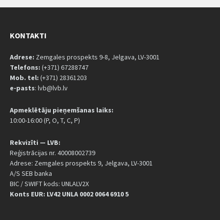
KONTAKTI
Adrese:
Zemgales prospekts 9-8, Jelgava, LV-3001
Telefons:
(+371) 67288747
Mob. tel:
(+371) 28361203
e-pasts
: lvb@lvb.lv
Apmeklētāju pieņemšanas laiks:
10:00-16:00 (P, O, T, C, P)
Rekvizīti — LVB:
Reģistrācijas nr. 40008002739
Adrese: Zemgales prospekts 9, Jelgava, LV-3001
A/S SEB banka
BIC / SWIFT kods: UNLALV2X
Konts EUR: LV42 UNLA 0002 0064 6910 5