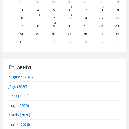
27
28
29
30
31
1
2
calendar
days
3
4
5
6
7
8
9
10
11
12
13
14
15
16
17
18
19
20
21
22
23
24
25
26
27
28
29
30
31
1
2
3
4
5
6
Back
to
calendar
days
ARHĪVI
augusts (2026)
jūlijs (2026)
jūnijs (2026)
maijs (2026)
aprīlis (2026)
marts (2026)