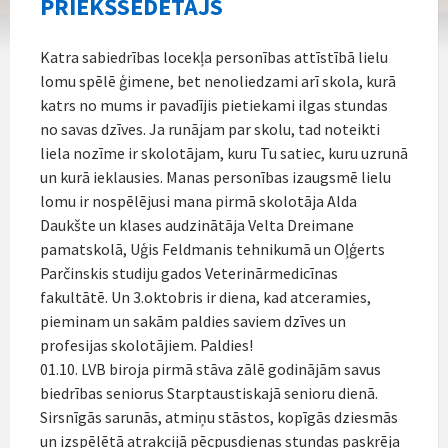
PRIEKŠSĒDĒTĀJS
Katra sabiedrības locekļa personības attīstībā lielu
lomu spēlē ģimene, bet nenoliedzami arī skola, kurā
katrs no mums ir pavadījis pietiekami ilgas stundas
no savas dzīves. Ja runājam par skolu, tad noteikti
liela nozīme ir skolotājam, kuru Tu satiec, kuru uzrunā
un kurā ieklausies. Manas personības izaugsmē lielu
lomu ir nospēlējusi mana pirmā skolotāja Alda
Daukšte un klases audzinātāja Velta Dreimane
pamatskolā, Uģis Feldmanis tehnikumā un Oļģerts
Parčinskis studiju gados Veterinārmedicīnas
fakultātē. Un 3.oktobris ir diena, kad atceramies,
pieminam un sakām paldies saviem dzīves un
profesijas skolotājiem. Paldies!
01.10. LVB biroja pirmā stāva zālē godinājām savus
biedrības seniorus Starptaustiskajā senioru dienā.
Sirsnīgās sarunās, atmiņu stāstos, kopīgās dziesmās
un izspēlētā atrakcijā pēcpusdienas stundas paskrēja