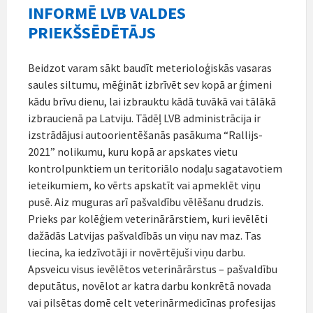
INFORMĒ LVB VALDES
PRIEKŠSĒDĒTĀJS
Beidzot varam sākt baudīt meterioloģiskās vasaras
saules siltumu, mēģināt izbrīvēt sev kopā ar ģimeni
kādu brīvu dienu, lai izbrauktu kādā tuvākā vai tālākā
izbraucienā pa Latviju. Tādēļ LVB administrācija ir
izstrādājusi autoorientēšanās pasākuma “Rallijs-
2021” nolikumu, kuru kopā ar apskates vietu
kontrolpunktiem un teritoriālo nodaļu sagatavotiem
ieteikumiem, ko vērts apskatīt vai apmeklēt viņu
pusē. Aiz muguras arī pašvaldību vēlēšanu drudzis.
Prieks par kolēģiem veterinārārstiem, kuri ievēlēti
dažādās Latvijas pašvaldībās un viņu nav maz. Tas
liecina, ka iedzīvotāji ir novērtējuši viņu darbu.
Apsveicu visus ievēlētos veterinārārstus – pašvaldību
deputātus, novēlot ar katra darbu konkrētā novada
vai pilsētas domē celt veterinārmedicīnas profesijas