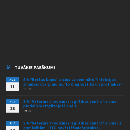
TUVĀKIE PASĀKUMI
SIA “Bertas Nams” aicina uz semināru “Infekcijas
AUG
slimības starp mums. To diagnostika un profilakse”
11
11:00
SIA “Veterinārmedicīnas Izglītības centrs” aicina
AUG
piedalīties izglītojošā spēlē
13
19:00
SIA “Veterinārmedicīnas Izglītības centrs” aicina uz
AUG
apmācībām “RTG novērtēšana/aprakstu