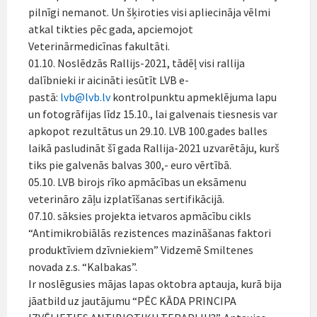
pilnīgi nemanot. Un šķiroties visi apliecināja vēlmi
atkal tikties pēc gada, apciemojot
Veterinārmedicīnas fakultāti.
01.10. Noslēdzās Rallijs-2021, tādēļ visi rallija
dalībnieki ir aicināti iesūtīt LVB e-
pastā:
lvb@lvb.lv
kontrolpunktu apmeklējuma lapu
un fotogrāfijas līdz 15.10., lai galvenais tiesnesis var
apkopot rezultātus un 29.10. LVB 100.gades balles
laikā pasludināt šī gada Rallija-2021 uzvarētāju, kurš
tiks pie galvenās balvas 300,- euro vērtībā.
05.10. LVB birojs rīko apmācības un eksāmenu
veterināro zāļu izplatīšanas sertifikācijā.
07.10. sāksies projekta ietvaros apmācību cikls
“Antimikrobiālās rezistences mazināšanas faktori
produktīviem dzīvniekiem” Vidzemē Smiltenes
novada z.s. “Kalbakas”.
Ir noslēgusies mājas lapas oktobra aptauja, kurā bija
jāatbild uz jautājumu “PĒC KĀDA PRINCIPA