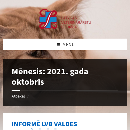
Skip
Skip
Skip
Skip
to
to
to
to
content
left
right
footer
sidebar
sidebar
MENU
Mēnesis:
2021. gada
oktobris
Atpakaļ
/
INFORMĒ LVB VALDES