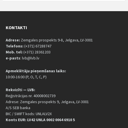
KONTAKTI
Adrese:
Zemgales prospekts 9-8, Jelgava, LV-3001
Telefons:
(+371) 67288747
Mob. tel:
(+371) 28361203
e-pasts
: lvb@lvb.lv
Apmeklētāju pieņemšanas laiks:
10:00-16:00 (P, O, T, C, P)
Rekvizīti — LVB:
Reģistrācijas nr. 40008002739
Adrese: Zemgales prospekts 9, Jelgava, LV-3001
A/S SEB banka
BIC / SWIFT kods: UNLALV2X
Konts EUR: LV42 UNLA 0002 0064 6910 5