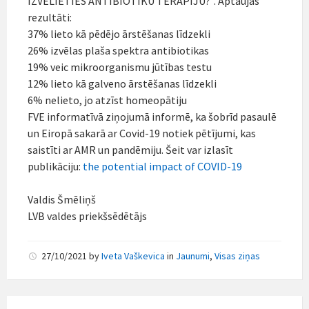
IZVĒLIETIES ANTIBIOTIKU TERAPIJU?”. Aptaujas
rezultāti:
37% lieto kā pēdējo ārstēšanas līdzekli
26% izvēlas plaša spektra antibiotikas
19% veic mikroorganismu jūtības testu
12% lieto kā galveno ārstēšanas līdzekli
6% nelieto, jo atzīst homeopātiju
FVE informatīvā ziņojumā informē, ka šobrīd pasaulē
un Eiropā sakarā ar Covid-19 notiek pētījumi, kas
saistīti ar AMR un pandēmiju. Šeit var izlasīt
publikāciju:
the potential impact of COVID-19
Valdis Šmēliņš
LVB valdes priekšsēdētājs
27/10/2021
by
Iveta Vaškevica
in
Jaunumi
,
Visas ziņas