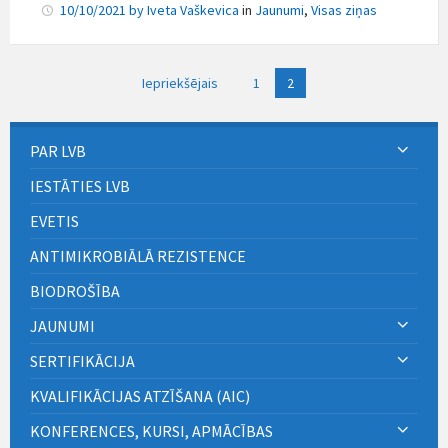
10/10/2021
by
Iveta Vaškevica
in
Jaunumi
,
Visas ziņas
Ziņu
Iepriekšējais
1
2
numerācija
pēc
lappusēm
PAR LVB
IESTĀTIES LVB
EVETIS
ANTIMIKROBIĀLĀ REZISTENCE
BIODROŠĪBA
JAUNUMI
SERTIFIKĀCIJA
KVALIFIKĀCIJAS ATZĪŠANA (AIC)
KONFERENCES, KURSI, APMĀCĪBAS