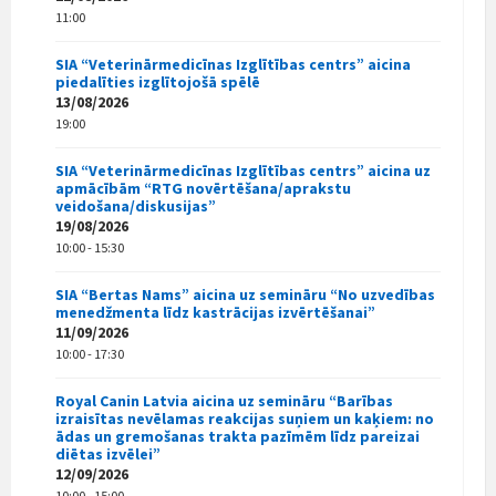
11:00
SIA “Veterinārmedicīnas Izglītības centrs” aicina
piedalīties izglītojošā spēlē
13/08/2026
19:00
SIA “Veterinārmedicīnas Izglītības centrs” aicina uz
apmācībām “RTG novērtēšana/aprakstu
veidošana/diskusijas”
19/08/2026
10:00 - 15:30
SIA “Bertas Nams” aicina uz semināru “No uzvedības
menedžmenta līdz kastrācijas izvērtēšanai”
11/09/2026
10:00 - 17:30
Royal Canin Latvia aicina uz semināru “Barības
izraisītas nevēlamas reakcijas suņiem un kaķiem: no
ādas un gremošanas trakta pazīmēm līdz pareizai
diētas izvēlei”
12/09/2026
10:00 - 15:00