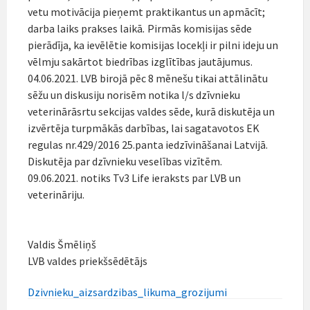
vetu motivācija pieņemt praktikantus un apmācīt;
darba laiks prakses laikā
.
Pirmās komisijas sēde
pierādīja, ka ievēlētie komisijas locekļi ir pilni ideju un
vēlmju sakārtot biedrības izglītības jautājumus.
04.06.2021. LVB birojā pēc 8 mēnešu tikai attālinātu
sēžu un diskusiju norisēm notika l/s dzīvnieku
veterinārāsrtu sekcijas valdes sēde, kurā diskutēja un
izvērtēja turpmākās darbības, lai sagatavotos EK
regulas nr.429/2016 25.panta iedzīvināšanai Latvijā.
Diskutēja par dzīvnieku veselības vizītēm.
09.06.2021. notiks Tv3 Life ieraksts par LVB un
veterināriju.
Valdis Šmēliņš
LVB valdes priekšsēdētājs
Dzivnieku_aizsardzibas_likuma_grozijumi