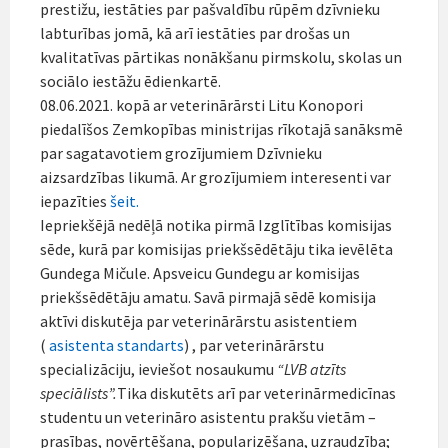
prestižu, iestāties par pašvaldību rūpēm dzīvnieku
labturības jomā, kā arī iestāties par drošas un
kvalitatīvas pārtikas nonākšanu pirmskolu, skolas un
sociālo iestāžu ēdienkartē.
08.06.2021. kopā ar veterinārārsti Litu Konopori
piedalīšos Zemkopības ministrijas rīkotajā sanāksmē
par sagatavotiem grozījumiem Dzīvnieku
aizsardzības likumā. Ar grozījumiem interesenti var
iepazīties
šeit.
Iepriekšējā nedēļā notika pirmā Izglītības komisijas
sēde, kurā par komisijas priekšsēdētāju tika ievēlēta
Gundega Mičule. Apsveicu Gundegu ar komisijas
priekšsēdētāju amatu. Savā pirmajā sēdē komisija
aktīvi diskutēja par veterinārārstu asistentiem
(
asistenta standarts
) , par veterinārārstu
specializāciju, ieviešot nosaukumu
“LVB atzīts
speciālists”.
Tika diskutēts arī par veterinārmedicīnas
studentu un veterināro asistentu prakšu vietām –
prasības, novērtēšana, popularizēšana, uzraudzība;