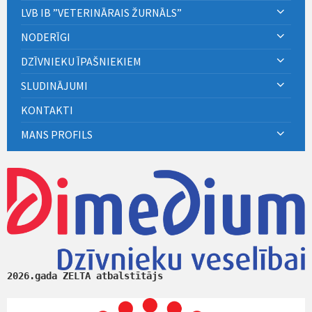
LVB IB ”VETERINĀRAIS ŽURNĀLS”
NODERĪGI
DZĪVNIEKU ĪPAŠNIEKIEM
SLUDINĀJUMI
KONTAKTI
MANS PROFILS
2026.gada ZELTA atbalstītājs