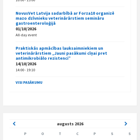
NovusVet Latvija sadarbībā ar Forza10 organizē
mazo dzīvnieku veterinārārstiem semināru
gastroenteroloģijā
01/10/2026
All-day event
Praktiskās apmācības lauksaimniekiem un
veterinārārstiem „Jauni pasākumi cīņai pret
antimikrobiālo rezistenci”
14/10/2026
14:00 - 19:10
VISI PASĀKUMU
Previous
Next
augusts
2026
Month
Month
P
O
T
C
P
S
S
Skip