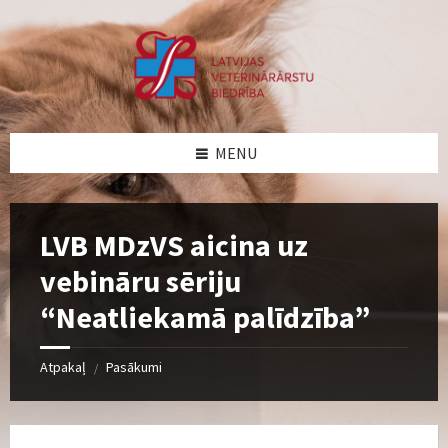
Skip
Skip
Skip
to
to
to
content
left
footer
sidebar
MENU
LVB MDzVS aicina uz
vebināru sēriju
“Neatliekamā palīdzība”
Atpakaļ
Pasākumi
/