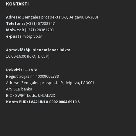
KONTAKTI
Adrese:
Zemgales prospekts 9-8, Jelgava, LV-3001
Telefons:
(+371) 67288747
Mob. tel:
(+371) 28361203
e-pasts
: lvb@lvb.lv
Apmeklētāju pieņemšanas laiks:
10:00-16:00 (P, O, T, C, P)
Rekvizīti — LVB:
Reģistrācijas nr. 40008002739
Adrese: Zemgales prospekts 9, Jelgava, LV-3001
A/S SEB banka
BIC / SWIFT kods: UNLALV2X
Konts EUR: LV42 UNLA 0002 0064 6910 5