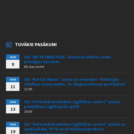
TUVĀKIE PASĀKUMI
SIA “DK VETMED PLUS” aicina uz mīksto audu
AUG
ķirurģijas kursiem
8
All-day event
SIA “Bertas Nams” aicina uz semināru “Infekcijas
AUG
slimības starp mums. To diagnostika un profilakse”
11
11:00
SIA “Veterinārmedicīnas Izglītības centrs” aicina
AUG
piedalīties izglītojošā spēlē
13
19:00
SIA “Veterinārmedicīnas Izglītības centrs” aicina uz
AUG
apmācībām “RTG novērtēšana/aprakstu
19
veidošana/diskusijas”