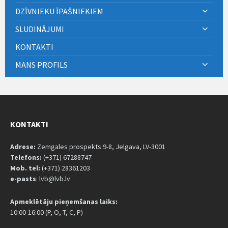
DZĪVNIEKU ĪPAŠNIEKIEM
SLUDINĀJUMI
KONTAKTI
MANS PROFILS
KONTAKTI
Adrese:
Zemgales prospekts 9-8, Jelgava, LV-3001
Telefons:
(+371) 67288747
Mob. tel:
(+371) 28361203
e-pasts
: lvb@lvb.lv
Apmeklētāju pieņemšanas laiks:
10:00-16:00 (P, O, T, C, P)