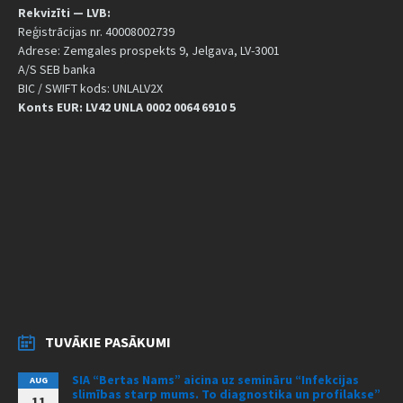
Rekvizīti — LVB:
Reģistrācijas nr. 40008002739
Adrese: Zemgales prospekts 9, Jelgava, LV-3001
A/S SEB banka
BIC / SWIFT kods: UNLALV2X
Konts EUR: LV42 UNLA 0002 0064 6910 5
TUVĀKIE PASĀKUMI
SIA “Bertas Nams” aicina uz semināru “Infekcijas
AUG
slimības starp mums. To diagnostika un profilakse”
11