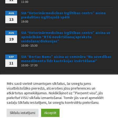
11:00
SIA “Veterinārmedicīnas Izglītības centrs” aicina
AUG
piedalīties izglītojošā spēlē
13
19:00
SIA “Veterinārmedicīnas Izglītības centrs” aicina uz
AUG
apmācībām “RTG novērtēšana/aprakstu
19
veidošana/diskusijas”
10:00 - 15:30
SIA “Bertas Nams” aicina uz semināru “No uzvedības
SEP
menedžmenta līdz kastrācijas izvērtēšanai”
11
10:00 - 17:30
VISI PASĀKUMI
Mēs savā vietnē izmantojam sīkfailus, lai sniegtu jums
visatbilstošāko pieredzi, atceroties jūsu preferences un
atkārtotus apmeklējumus. Noklikšķinot uz "Pieņemt visu", jūs
piekrītat VISU sīkfailu izmantošanai. Tomēr jūs varat apmeklēt
Sīkdatņu politika
Jaunumi
sadaļu Sīkfailu iestatījumi, lai sniegtu kontrolētu piekrišanu.
© 2026 LVB / DESIGN BY
WEBIO.LV
Sīkfailu iestatījumi
Akceptēt