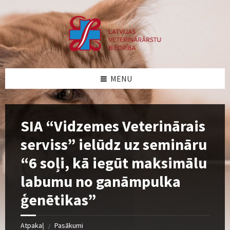
Skip
Skip
Skip
to
to
to
content
left
footer
sidebar
MENU
SIA “Vidzemes Veterinārais
serviss” ielūdz uz semināru
“6 soļi, kā iegūt maksimālu
labumu no ganāmpulka
ģenētikas”
Atpakaļ
Pasākumi
/