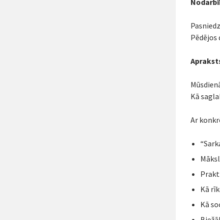
Nodarbī
Pasniedz
Pēdējos 
Aprakst
Mūsdienā
Kā sagla
Ar konkr
“Sark
Mākslī
Prakt
Kā rī
Kā so
Biežā