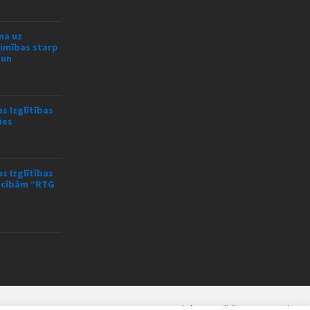
na uz
limības starp
 un
s Izglītības
ies
s Izglītības
mācībām “RTG
Sīkdatņu politika
Jaunumi