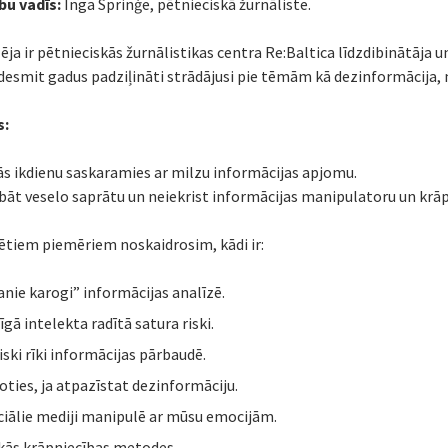
bu vadīs:
Inga Sprinģe, pētnieciskā žurnāliste.
ēja ir pētnieciskās žurnālistikas centra Re:Baltica līdzdibinātāja u
desmit gadus padziļināti strādājusi pie tēmām kā dezinformācija,
s:
s ikdienu saskaramies ar milzu informācijas apjomu.
bāt veselo saprātu un neiekrist informācijas manipulatoru un krā
ētiem piemēriem noskaidrosim, kādi ir:
anie karogi” informācijas analīzē.
gā intelekta radītā satura riski.
iski rīki informācijas pārbaudē.
koties, ja atpazīstat dezinformāciju.
ciālie mediji manipulē ar mūsu emocijām.
kās krāpniecības metodes.