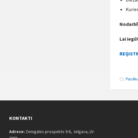
Kurie
Nodarbīb
Lai iegū
REĢISTR
Pasāk
KONTAKTI
Adrese:
Zemgales prospekts 9-8, Jelgava, LV-