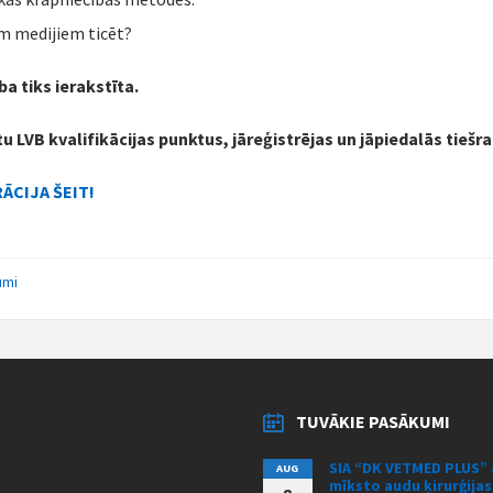
m medijiem ticēt?
a tiks ierakstīta.
tu LVB kvalifikācijas punktus, jāreģistrējas un jāpiedalās tiešra
ĀCIJA ŠEIT!
umi
TUVĀKIE PASĀKUMI
SIA “DK VETMED PLUS” 
AUG
mīksto audu ķirurģija