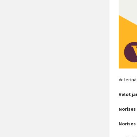
Veterinā
Vēlot j
Norises 
Norises