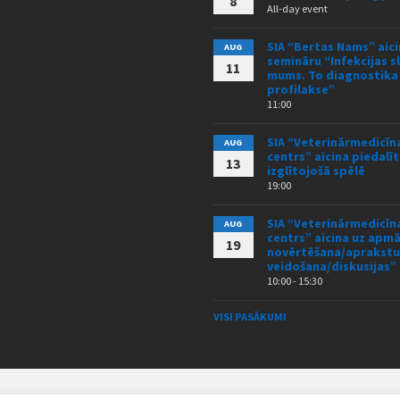
8
All-day event
SIA “Bertas Nams” aici
AUG
semināru “Infekcijas s
11
mums. To diagnostika
profilakse”
11:00
SIA “Veterinārmedicīna
AUG
centrs” aicina piedalīt
13
izglītojošā spēlē
19:00
SIA “Veterinārmedicīna
AUG
centrs” aicina uz ap
19
novērtēšana/aprakstu
veidošana/diskusijas”
10:00 - 15:30
VISI PASĀKUMI