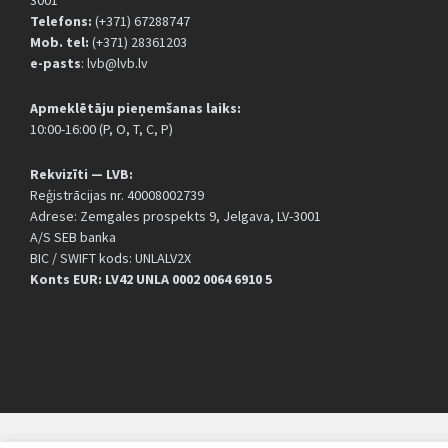
3001
Telefons:
(+371) 67288747
Mob. tel:
(+371) 28361203
e-pasts
: lvb@lvb.lv
Apmeklētāju pieņemšanas laiks:
10:00-16:00 (P, O, T, C, P)
Rekvizīti — LVB:
Reģistrācijas nr. 40008002739
Adrese: Zemgales prospekts 9, Jelgava, LV-3001
A/S SEB banka
BIC / SWIFT kods: UNLALV2X
Konts EUR: LV42 UNLA 0002 0064 6910 5
© 2026 LVB / DESIGN BY
WEBIO.LV