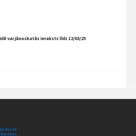
idē vai jānoskatās ieraksts līdz 12/03/25
aicina uz
s kursiem