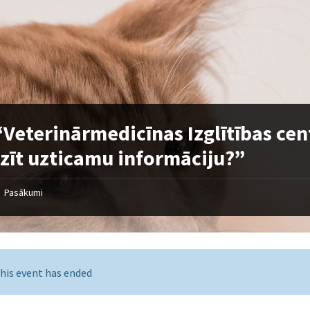
“Veterinārmedicīnas Izglītības cen
zīt uzticamu informāciju?”
Pasākumi
his event has ended