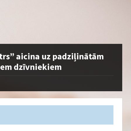
trs” aicina uz padziļinātām
iem dzīvniekiem