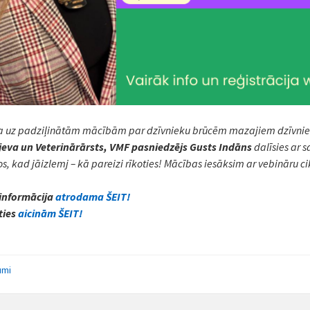
na uz padziļinātām mācībām par dzīvnieku brūcēm mazajiem dzīvniekie
eva un Veterinārārsts, VMF pasniedzējs Gusts Indāns
dalīsies ar 
, kad jāizlemj – kā pareizi rīkoties! Mācības iesāksim ar vebināru 
informācija
atrodama ŠEIT!
ties
aicinām ŠEIT!
umi