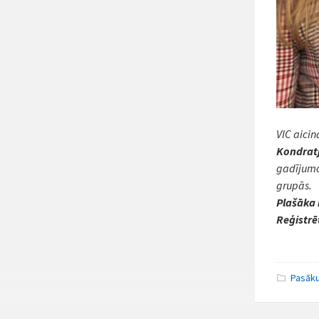
VIC aici
Kondratj
gadījumos
grupās.
Plašāka 
Reģistrē
Pasāk