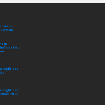
aicina uz
s kursiem
na uz
limības starp
 un
s Izglītības
ies
s Izglītības
mācībām “RTG