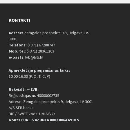
KONTAKTI
Adrese:
Zemgales prospekts 9-8, Jelgava, LV-
3001
Telefons:
(+371) 67288747
Mob. tel:
(+371) 28361203
e-pasts
: lvb@lvb.lv
Apmeklētāju pieņemšanas laiks:
10:00-16:00 (P, O, T, C, P)
Rekvizīti — LVB:
Reģistrācijas nr. 40008002739
Adrese: Zemgales prospekts 9, Jelgava, LV-3001
A/S SEB banka
BIC / SWIFT kods: UNLALV2X
Konts EUR: LV42 UNLA 0002 0064 6910 5