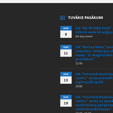
TUVĀKIE PASĀKUMI
SIA “DK VETMED PLUS” 
AUG
mīksto audu ķirurģija
8
All-day event
SIA “Bertas Nams” aici
AUG
semināru “Infekcijas s
11
mums. To diagnostika
profilakse”
11:00
SIA “Veterinārmedicīna
AUG
centrs” aicina piedalīt
13
izglītojošā spēlē
19:00
SIA “Veterinārmedicīna
AUG
centrs” aicina uz ap
19
novērtēšana/aprakstu
veidošana/diskusijas”