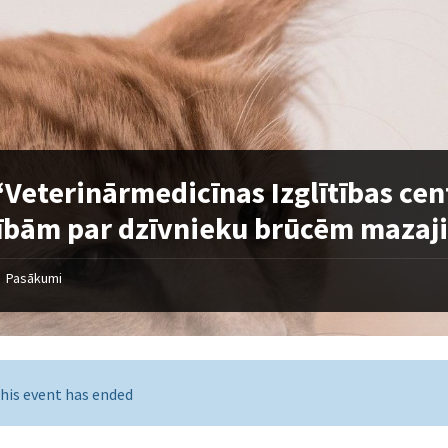
“Veterinārmedicīnas Izglītības cen
bām par dzīvnieku brūcēm mazaj
Pasākumi
his event has ended