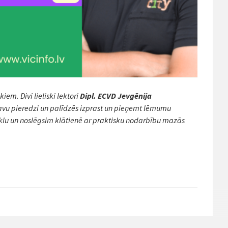
m. Divi lieliski lektori
Dipl. ECVD Jevgēnija
savu pieredzi un palīdzēs izprast un pieņemt lēmumu
ciklu un noslēgsim klātienē ar praktisku nodarbību mazās