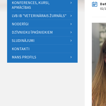
KONFERENCES, KURSI,
Da
APMĀCĪBAS
02/
LVB IB ”VETERINĀRAIS ŽURNĀLS”
NODERĪGI
DZĪVNIEKU ĪPAŠNIEKIEM
SLUDINĀJUMI
KONTAKTI
MANS PROFILS