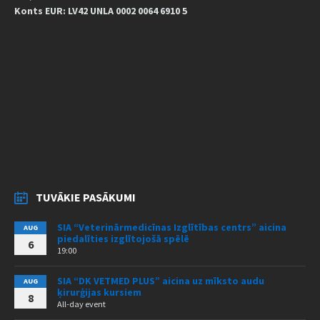
Konts EUR: LV42 UNLA 0002 0064 6910 5
TUVĀKIE PASĀKUMI
SIA “Veterinārmedicīnas Izglītības centrs” aicina
AUG
piedalīties izglītojošā spēlē
6
19:00
SIA “DK VETMED PLUS” aicina uz mīksto audu
AUG
ķirurģijas kursiem
8
All-day event