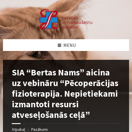
Skip
Skip
Skip
to
to
to
content
left
footer
sidebar
MENU
SIA “Bertas Nams” aicina
uz vebināru “Pēcoperācijas
fizioterapija. Nepietiekami
izmantoti resursi
atveseļošanās ceļā”
Atpakaļ
Pasākumi
/