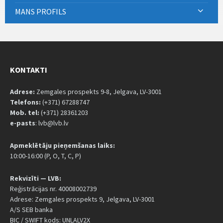
MANS PROFILS
KONTAKTI
Adrese:
Zemgales prospekts 9-8, Jelgava, LV-3001
Telefons:
(+371) 67288747
Mob. tel:
(+371) 28361203
e-pasts
: lvb@lvb.lv
Apmeklētāju pieņemšanas laiks:
10:00-16:00 (P, O, T, C, P)
Rekvizīti — LVB:
Reģistrācijas nr. 40008002739
Adrese: Zemgales prospekts 9, Jelgava, LV-3001
A/S SEB banka
BIC / SWIFT kods: UNLALV2X