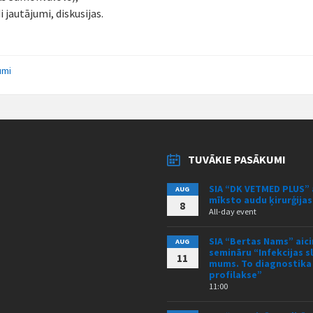
 jautājumi, diskusijas.
umi
TUVĀKIE PASĀKUMI
SIA “DK VETMED PLUS” 
AUG
mīksto audu ķirurģija
8
All-day event
SIA “Bertas Nams” aici
AUG
semināru “Infekcijas s
11
mums. To diagnostika
profilakse”
11:00