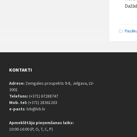
Dažādi
Pasāk
KONTAKTI
Adrese:
Zemgales prospekts 9-8, Jelgava, LV-
3001
Telefons:
(+371) 67288747
Mob. tel:
(+371) 28361203
e-pasts
: lvb@lvb.lv
Apmeklētāju pieņemšanas laiks:
10:00-16:00 (P, O, T, C, P)