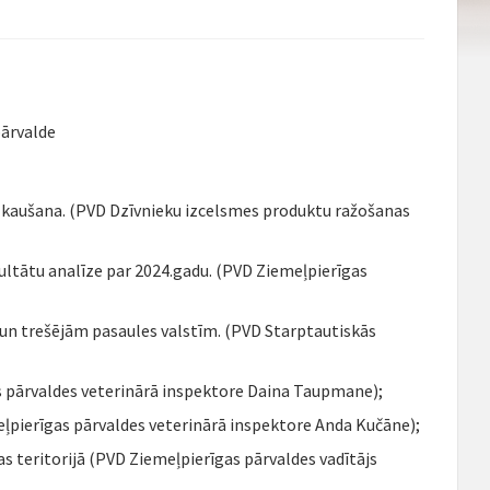
pārvalde
 kaušana. (PVD Dzīvnieku izcelsmes produktu ražošanas
zultātu analīze par 2024.gadu. (PVD Ziemeļpierīgas
un trešējām pasaules valstīm. (PVD Starptautiskās
s pārvaldes veterinārā inspektore Daina Taupmane);
eļpierīgas pārvaldes veterinārā inspektore Anda Kučāne);
s teritorijā (PVD Ziemeļpierīgas pārvaldes vadītājs