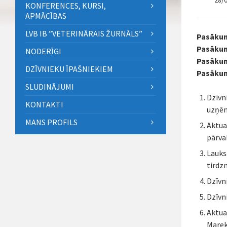
28/
KONFERENCES, KURSI,
APMĀCĪBAS
LVB IB ”VETERINĀRAIS ŽURNĀLS”
Pasākum
Pasākum
NODERĪGI
Pasākum
DZĪVNIEKU ĪPAŠNIEKIEM
Pasākum
SLUDINĀJUMI
Dzīvn
KONTAKTI
uzņēm
MANS PROFILS
Aktua
pārva
Lauks
tirdz
Dzīvn
Dzīvn
Aktua
Marek