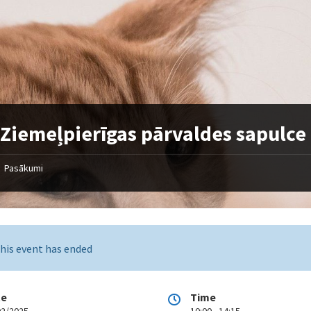
Ziemeļpierīgas pārvaldes sapulce
Pasākumi
his event has ended
te
Time