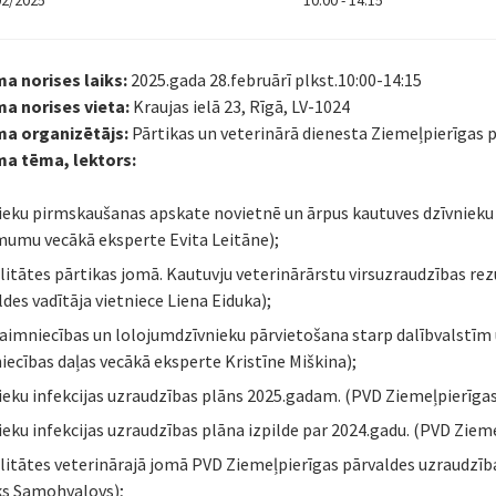
02/2025
10:00 - 14:15
a norises laiks:
2025.gada 28.februārī plkst.10:00-14:15
a norises vieta:
Kraujas ielā 23, Rīgā, LV-1024
a organizētājs:
Pārtikas un veterinārā dienesta Ziemeļpierīgas 
a tēma, lektors:
ieku pirmskaušanas apskate novietnē un ārpus kautuves dzīvnieku
umu vecākā eksperte Evita Leitāne);
litātes pārtikas jomā. Kautuvju veterinārārstu virsuzraudzības re
ldes vadītāja vietniece Liena Eiduka);
aimniecības un lolojumdzīvnieku pārvietošana starp dalībvalstīm 
niecības daļas vecākā eksperte Kristīne Miškina);
ieku infekcijas uzraudzības plāns 2025.gadam. (PVD Ziemeļpierīga
ieku infekcijas uzraudzības plāna izpilde par 2024.gadu. (PVD Ziem
litātes veterinārajā jomā PVD Ziemeļpierīgas pārvaldes uzraudzība
s Samohvalovs);