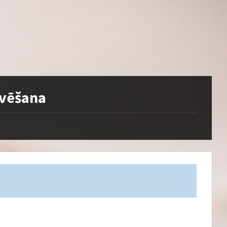
āvēšana