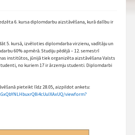
aredzēta 6. kursa diplomdarbu aizstāvēšana, kurā dalību ir
 5. kursā, izvēloties diplomdarba virzienu, vadītāju un
mdarbu 60% apmērā. Studiju pēdējā – 12. semestrī
s institūtos, jūnijā tiek organizēta aizstāvēšana Valsts
studenti, no kuriem 17 ir ārzemju studenti. Diplomdarbi
vēšanā pieteikt līdz 28.05, aizpildot anketu:
62GxQbYNLHbuxrQ8i4cUuIXAxUQ/viewform?