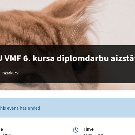
 VMF 6. kursa diplomdarbu aizst
Pasākumi
his event has ended
te
Time