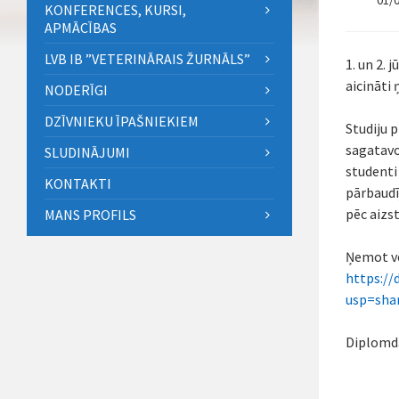
01/
KONFERENCES, KURSI,
APMĀCĪBAS
LVB IB ”VETERINĀRAIS ŽURNĀLS”
1. un 2. 
aicināti 
NODERĪGI
DZĪVNIEKU ĪPAŠNIEKIEM
Studiju 
sagatavo
SLUDINĀJUMI
studenti
KONTAKTI
pārbaudī
pēc aizs
MANS PROFILS
Ņemot vē
https:/
usp=sha
Diplomda