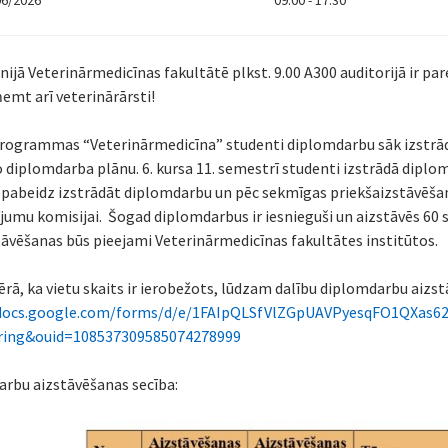
06/2026
09:00 - 17:30
jūnijā Veterinārmedicīnas fakultātē plkst. 9.00 A300 auditorijā ir p
ņemt arī veterinārārsti!
programmas “Veterinārmedicīna” studenti diplomdarbu sāk izstrādāt
 diplomdarba plānu. 6. kursa 11. semestrī studenti izstrādā diplo
 pabeidz izstrādāt diplomdarbu un pēc sekmīgas priekšaizstāvēšana
jumu komisijai. Šogad diplomdarbus ir iesnieguši un aizstāvēs 60 
tāvēšanas būs pieejami Veterinārmedicīnas fakultātes institūtos.
rā, ka vietu skaits ir ierobežots, lūdzam dalību diplomdarbu aizstā
/docs.google.com/forms/d/e/1FAIpQLSfVlZGpUAVPyesqFO1QXas
ring&ouid=108537309585074278999
rbu aizstāvēšanas secība: