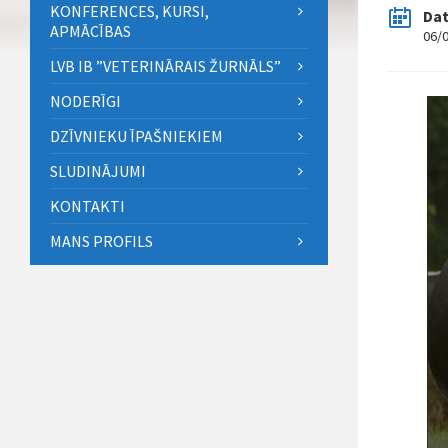
KONFERENCES, KURSI,
Da
APMĀCĪBAS
06/
LVB IB ”VETERINĀRAIS ŽURNĀLS”
NODERĪGI
DZĪVNIEKU ĪPAŠNIEKIEM
SLUDINĀJUMI
KONTAKTI
MANS PROFILS