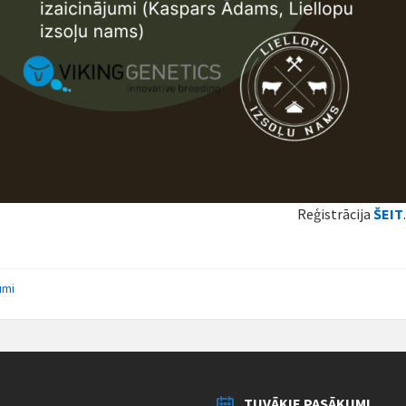
Reģistrācija
ŠEIT
umi
TUVĀKIE PASĀKUMI