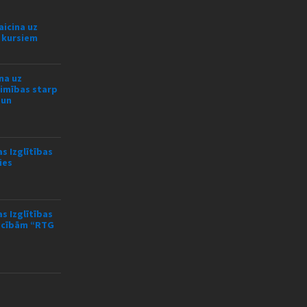
aicina uz
s kursiem
na uz
limības starp
 un
s Izglītības
ies
s Izglītības
mācībām “RTG