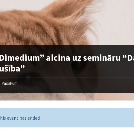
Dimedium” aicina uz semināru “Da
ušība”
Pasākumi
his event has ended