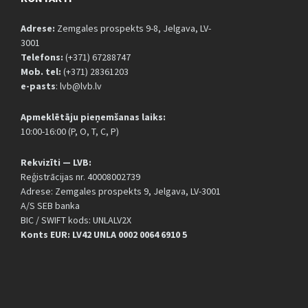
Adrese:
Zemgales prospekts 9-8, Jelgava, LV-
3001
Telefons:
(+371) 67288747
Mob. tel:
(+371) 28361203
e-pasts
: lvb@lvb.lv
Apmeklētāju pieņemšanas laiks:
10:00-16:00 (P, O, T, C, P)
Rekvizīti — LVB:
Reģistrācijas nr. 40008002739
Adrese: Zemgales prospekts 9, Jelgava, LV-3001
A/S SEB banka
BIC / SWIFT kods: UNLALV2X
Konts EUR: LV42 UNLA 0002 0064 6910 5