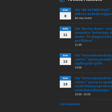
SIA “DK VETMED PLUS” 
AUG
mīksto audu ķirurģija
8
All-day event
SIA “Bertas Nams” aici
AUG
semināru “Infekcijas s
11
mums. To diagnostika
profilakse”
11:00
SIA “Veterinārmedicīna
AUG
centrs” aicina piedalīt
13
izglītojošā spēlē
19:00
SIA “Veterinārmedicīna
AUG
centrs” aicina uz ap
19
novērtēšana/aprakstu
veidošana/diskusijas”
10:00 - 15:30
VISI PASĀKUMI