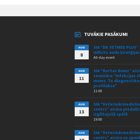
TUVĀKIE PASĀKUMI
SIA “DK VETMED PLUS” 
AUG
mīksto audu ķirurģija
8
All-day event
SIA “Bertas Nams” aici
AUG
semināru “Infekcijas s
11
mums. To diagnostika
profilakse”
11:00
SIA “Veterinārmedicīna
AUG
centrs” aicina piedalīt
13
izglītojošā spēlē
19:00
SIA “Veterinārmedicīna
AUG
centrs” aicina uz ap