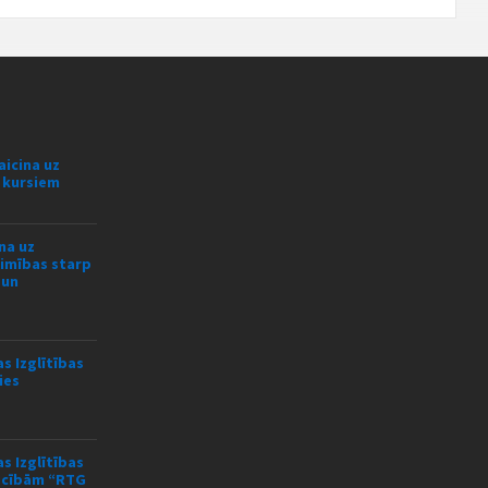
aicina uz
s kursiem
na uz
limības starp
 un
s Izglītības
ies
s Izglītības
mācībām “RTG