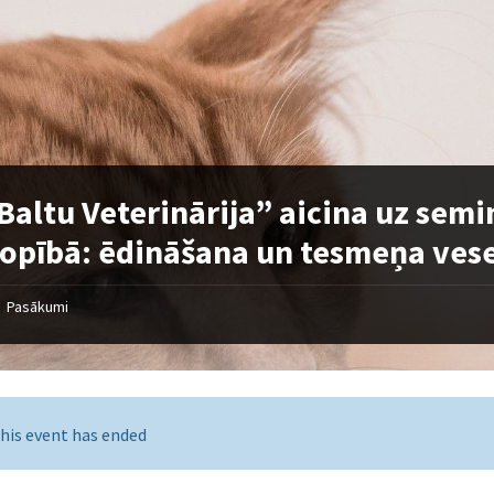
Baltu Veterinārija” aicina uz semi
opībā: ēdināšana un tesmeņa vese
Pasākumi
his event has ended