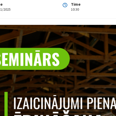
te
Time
11/2025
10:30