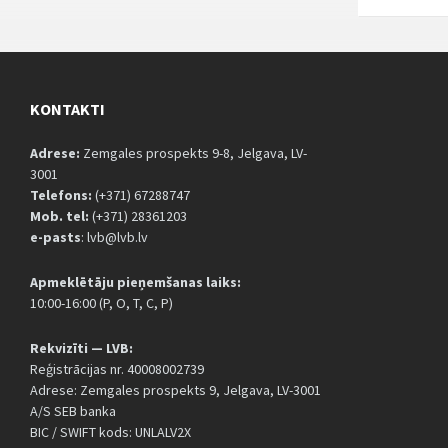
KONTAKTI
Adrese:
Zemgales prospekts 9-8, Jelgava, LV-
3001
Telefons:
(+371) 67288747
Mob. tel:
(+371) 28361203
e-pasts
: lvb@lvb.lv
Apmeklētāju pieņemšanas laiks:
10:00-16:00 (P, O, T, C, P)
Rekvizīti — LVB:
Reģistrācijas nr. 40008002739
Adrese: Zemgales prospekts 9, Jelgava, LV-3001
A/S SEB banka
BIC / SWIFT kods: UNLALV2X