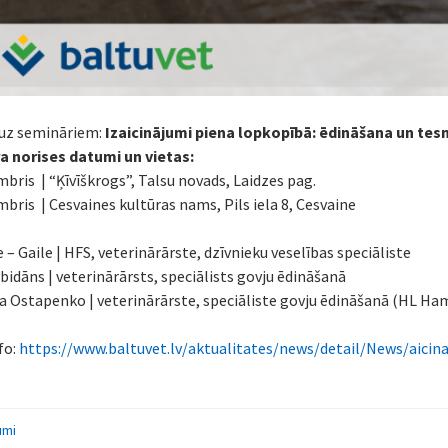
 uz semināriem:
Izaicinājumi piena lopkopībā: ēdināšana un te
a norises datumi un vietas:
mbris | “Ķīvīškrogs”, Talsu novads, Laidzes pag.
mbris | Cesvaines kultūras nams, Pils iela 8, Cesvaine
 – Gaile | HFS, veterinārārste, dzīvnieku veselības speciāliste
rbidāns | veterinārārsts, speciālists govju ēdināšanā
a Ostapenko | veterinārārste, speciāliste govju ēdināšanā (HL Ham
fo:
https://www.baltuvet.lv/aktualitates/news/detail/News/aic
umi