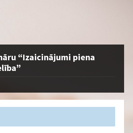
nāru “Izaicinājumi piena
lība”