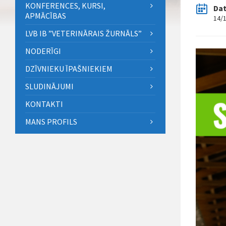
KONFERENCES, KURSI,
Da
APMĀCĪBAS
14/
LVB IB ”VETERINĀRAIS ŽURNĀLS”
NODERĪGI
DZĪVNIEKU ĪPAŠNIEKIEM
SLUDINĀJUMI
KONTAKTI
MANS PROFILS