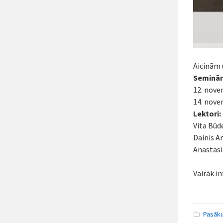
Aicinām
Seminār
12. nove
14. nove
Lektori:
Vita Būde
Dainis A
Anastasi
Vairāk in
Pasāk