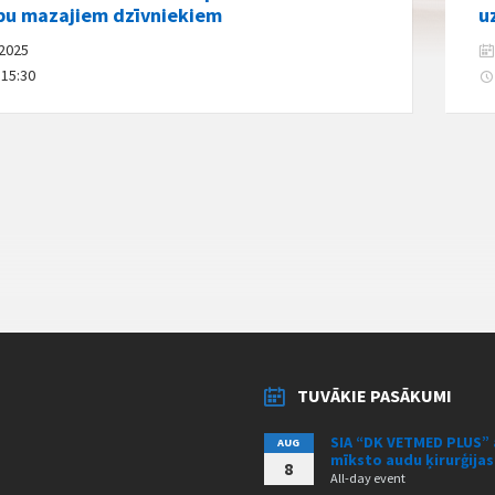
ību mazajiem dzīvniekiem
u
/2025
 15:30
TUVĀKIE PASĀKUMI
SIA “DK VETMED PLUS” 
AUG
mīksto audu ķirurģija
8
All-day event