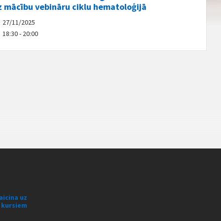
z mācību vebināru ciklu hematoloģijā
27/11/2025
18:30 - 20:00
aicina uz
s kursiem