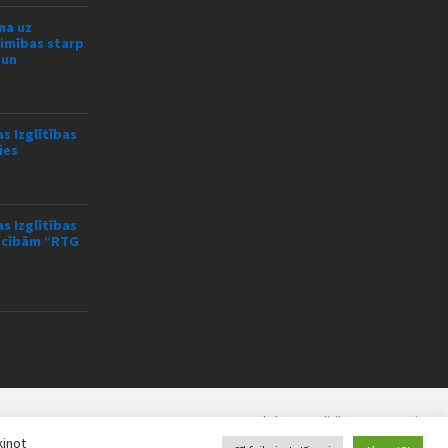
na uz
limības starp
 un
s Izglītības
ies
s Izglītības
mācībām “RTG
Sīkdatņu politika
Jaunumi
ķinot