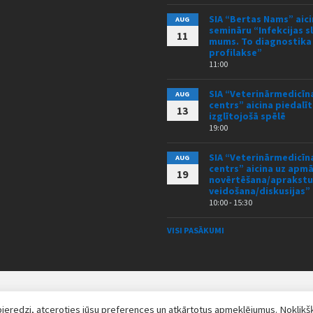
SIA “Bertas Nams” aici
AUG
semināru “Infekcijas s
11
mums. To diagnostika
profilakse”
11:00
SIA “Veterinārmedicīna
AUG
centrs” aicina piedalīt
13
izglītojošā spēlē
19:00
SIA “Veterinārmedicīna
AUG
centrs” aicina uz ap
19
novērtēšana/aprakstu
veidošana/diskusijas”
10:00 - 15:30
VISI PASĀKUMI
 pieredzi, atceroties jūsu preferences un atkārtotus apmeklējumus. Noklikš