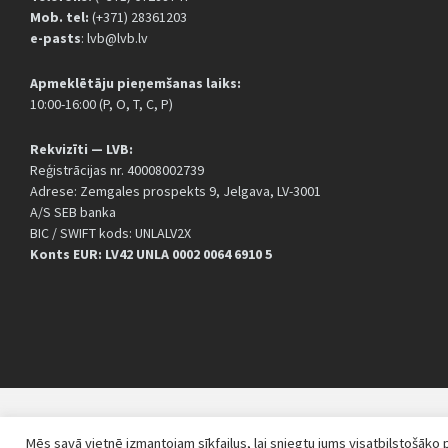
Mob. tel:
(+371) 28361203
e-pasts
: lvb@lvb.lv
Apmeklētāju pieņemšanas laiks:
10:00-16:00 (P, O, T, C, P)
Rekvizīti — LVB:
Reģistrācijas nr. 40008002739
Adrese: Zemgales prospekts 9, Jelgava, LV-3001
A/S SEB banka
BIC / SWIFT kods: UNLALV2X
Konts EUR: LV42 UNLA 0002 0064 6910 5
© 2026 LVB / DESIGN BY
WEBIO.LV
Mēs savā vietnē izmantojam sīkfailus, lai sniegtu jums visatbilstošāko