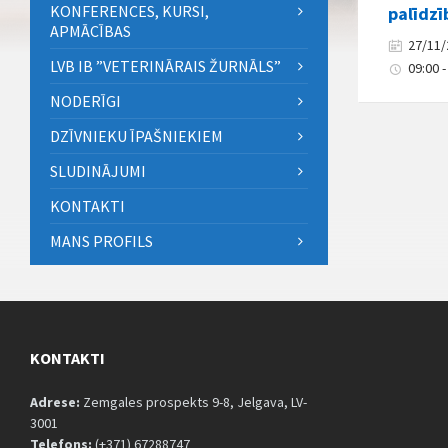
KONFERENCES, KURSI,
palīdz
APMĀCĪBAS
27/11
LVB IB ”VETERINĀRAIS ŽURNĀLS”
09:00 -
NODERĪGI
DZĪVNIEKU ĪPAŠNIEKIEM
SLUDINĀJUMI
KONTAKTI
MANS PROFILS
KONTAKTI
Adrese:
Zemgales prospekts 9-8, Jelgava, LV-
3001
Telefons:
(+371) 67288747