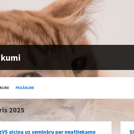
ākumi
ĀKUMI
PASĀKUMI
is 2025
zVS aicina uz semināru par neatliekamo
S